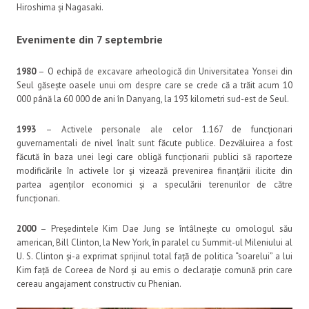
Hiroshima și Nagasaki.
Evenimente din 7 septembrie
1980
– O echipă de excavare arheologică din Universitatea Yonsei din
Seul găsește oasele unui om despre care se crede că a trăit acum 10
000 până la 60 000 de ani în Danyang, la 193 kilometri sud-est de Seul.
1993
– Activele personale ale celor 1.167 de funcționari
guvernamentali de nivel înalt sunt făcute publice. Dezvăluirea a fost
făcută în baza unei legi care obligă funcționarii publici să raporteze
modificările în activele lor și vizează prevenirea finanțării ilicite din
partea agenților economici și a speculării terenurilor de către
funcționari.
2000
– Președintele Kim Dae Jung se întâlnește cu omologul său
american, Bill Clinton, la New York, în paralel cu Summit-ul Mileniului al
U. S. Clinton și-a exprimat sprijinul total față de politica “soarelui” a lui
Kim față de Coreea de Nord și au emis o declarație comună prin care
cereau angajament constructiv cu Phenian.