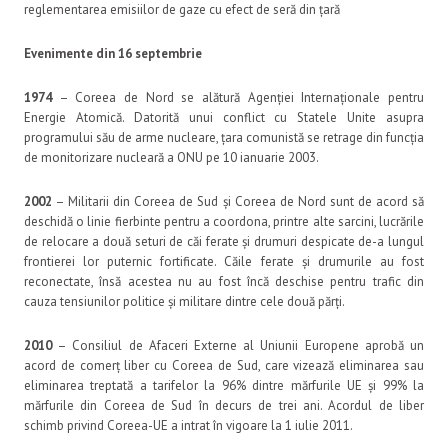
reglementarea emisiilor de gaze cu efect de seră din țară
Evenimente din 16 septembrie
1974
– Coreea de Nord se alătură Agenției Internaționale pentru
Energie Atomică. Datorită unui conflict cu Statele Unite asupra
programului său de arme nucleare, țara comunistă se retrage din funcția
de monitorizare nucleară a ONU pe 10 ianuarie 2003.
2002
– Militarii din Coreea de Sud și Coreea de Nord sunt de acord să
deschidă o linie fierbinte pentru a coordona, printre alte sarcini, lucrările
de relocare a două seturi de căi ferate și drumuri despicate de-a lungul
frontierei lor puternic fortificate. Căile ferate și drumurile au fost
reconectate, însă acestea nu au fost încă deschise pentru trafic din
cauza tensiunilor politice și militare dintre cele două părți.
2010
– Consiliul de Afaceri Externe al Uniunii Europene aprobă un
acord de comerț liber cu Coreea de Sud, care vizează eliminarea sau
eliminarea treptată a tarifelor la 96% dintre mărfurile UE și 99% la
mărfurile din Coreea de Sud în decurs de trei ani. Acordul de liber
schimb privind Coreea-UE a intrat în vigoare la 1 iulie 2011.