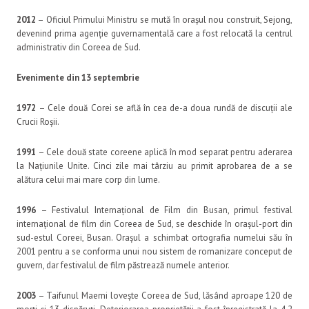
2012
– Oficiul Primului Ministru se mută în orașul nou construit, Sejong,
devenind prima agenție guvernamentală care a fost relocată la centrul
administrativ din Coreea de Sud.
Evenimente din 13 septembrie
1972
– Cele două Corei se află în cea de-a doua rundă de discuții ale
Crucii Roșii.
1991
– Cele două state coreene aplică în mod separat pentru aderarea
la Națiunile Unite. Cinci zile mai târziu au primit aprobarea de a se
alătura celui mai mare corp din lume.
1996
– Festivalul Internațional de Film din Busan, primul festival
internațional de film din Coreea de Sud, se deschide în orașul-port din
sud-estul Coreei, Busan. Orașul a schimbat ortografia numelui său în
2001 pentru a se conforma unui nou sistem de romanizare conceput de
guvern, dar festivalul de film păstrează numele anterior.
2003
– Taifunul Maemi lovește Coreea de Sud, lăsând aproape 120 de