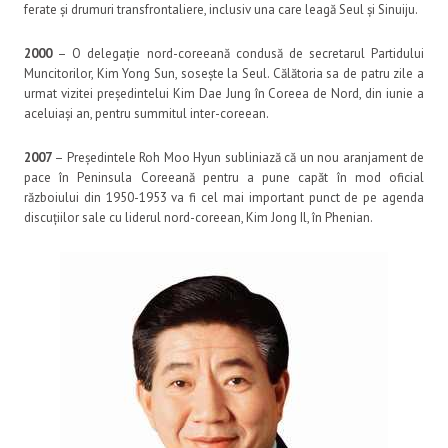
ferate și drumuri transfrontaliere, inclusiv una care leagă Seul și Sinuiju.
2000
– O delegație nord-coreeană condusă de secretarul Partidului
Muncitorilor, Kim Yong Sun, sosește la Seul. Călătoria sa de patru zile a
urmat vizitei președintelui Kim Dae Jung în Coreea de Nord, din iunie a
aceluiași an, pentru summitul inter-coreean.
2007
– Președintele Roh Moo Hyun subliniază că un nou aranjament de
pace în Peninsula Coreeană pentru a pune capăt în mod oficial
războiului din 1950-1953 va fi cel mai important punct de pe agenda
discuțiilor sale cu liderul nord-coreean, Kim Jong Il, în Phenian.