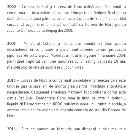
2000
– Coreea de Sud și Coreea de Nord mărșăluiesc împreună la
ceremonia de deschidere a Jocurilor Olimpice din Sydney, fiind prima
dată când cele două părți fac acest lucru. Coreea de Sud a încercat fără
succes să organizeze o echipă unificată cu Coreea de Nord pentru
Jocurile Olimpice de la Beijing din 2008.
2003
– Ministerul Culturii și Turismului anunță un plan pentru
deschiderea în continuare a pieței sud-coreene pentru produsele
japoneze de cultură pop. Modelul a intrat în vigoare în ianuarie 2004,
permițând importul de filme japoneze cu un rating de peste 18 ani,
melodii pop cu versuri japoneze și jocuri video.
2015
– Coreea de Nord a condamnat un cetățean american care este
ținut în țară la șase ani de muncă grea pentru infracțiuni anti-statale
nespecificate. Cetățeanul american Matthew Todd Miller a comis acte
ostile Republicii Democrate Concurene în timp ce intra în teritoriul
Republicii Democratice din RPDC, sub înfățișarea unui turist în aprilie, a
afirmat într-o scurtă expediere Agenția centrală de știri din Coreea de
Nord.
2016
– Sute de oameni au fost uciși sau dispăruți în cele mai rele