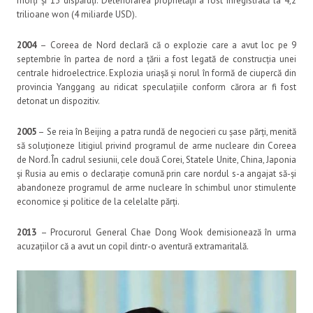
morți și 13 dispăruți. Deteriorarea proprietății a fost înregistrată la 4,2
trilioane won (4 miliarde USD).
2004
– Coreea de Nord declară că o explozie care a avut loc pe 9
septembrie în partea de nord a țării a fost legată de construcția unei
centrale hidroelectrice. Explozia uriașă și norul în formă de ciupercă din
provincia Yanggang au ridicat speculațiile conform cărora ar fi fost
detonat un dispozitiv.
2005
– Se reia în Beijing a patra rundă de negocieri cu șase părți, menită
să soluționeze litigiul privind programul de arme nucleare din Coreea
de Nord. În cadrul sesiunii, cele două Corei, Statele Unite, China, Japonia
și Rusia au emis o declarație comună prin care nordul s-a angajat să-și
abandoneze programul de arme nucleare în schimbul unor stimulente
economice și politice de la celelalte părți.
2013
– Procurorul General Chae Dong Wook demisionează în urma
acuzațiilor că a avut un copil dintr-o aventură extramaritală.