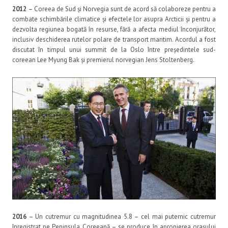
2012
– Coreea de Sud și Norvegia sunt de acord să colaboreze pentru a
combate schimbările climatice și efectele lor asupra Arcticii și pentru a
dezvolta regiunea bogată în resurse, fără a afecta mediul înconjurător,
inclusiv deschiderea rutelor polare de transport maritim. Acordul a fost
discutat în timpul unui summit de la Oslo între președintele sud-
coreean Lee Myung Bak și premierul norvegian Jens Stoltenberg.
2016
– Un cutremur cu magnitudinea 5.8 – cel mai puternic cutremur
înregistrat pe Peninsula Coreeană – se produce în apropierea orașului