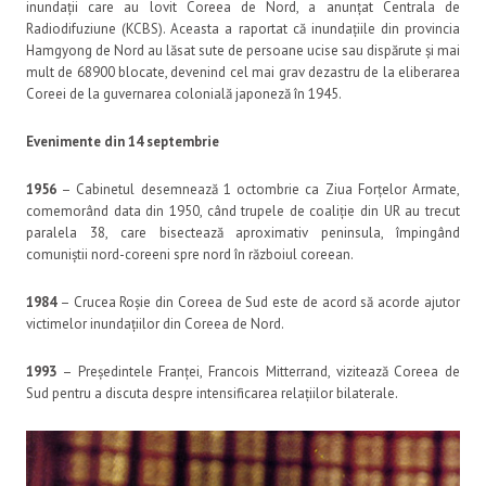
inundații care au lovit Coreea de Nord, a anunțat Centrala de
Radiodifuziune (KCBS). Aceasta a raportat că inundațiile din provincia
Hamgyong de Nord au lăsat sute de persoane ucise sau dispărute și mai
mult de 68900 blocate, devenind cel mai grav dezastru de la eliberarea
Coreei de la guvernarea colonială japoneză în 1945.
Evenimente din 14 septembrie
1956
– Cabinetul desemnează 1 octombrie ca Ziua Forțelor Armate,
comemorând data din 1950, când trupele de coaliție din UR au trecut
paralela 38, care bisectează aproximativ peninsula, împingând
comuniștii nord-coreeni spre nord în războiul coreean.
1984
– Crucea Roșie din Coreea de Sud este de acord să acorde ajutor
victimelor inundațiilor din Coreea de Nord.
1993
– Președintele Franței, Francois Mitterrand, vizitează Coreea de
Sud pentru a discuta despre intensificarea relațiilor bilaterale.