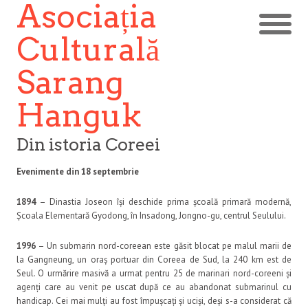
Asociația
Culturală
Sarang
Hanguk
Din istoria Coreei
Evenimente din 18 septembrie
1894
– Dinastia Joseon își deschide prima școală primară modernă,
Școala Elementară Gyodong, în Insadong, Jongno-gu, centrul Seulului.
1996
– Un submarin nord-coreean este găsit blocat pe malul marii de
la Gangneung, un oraș portuar din Coreea de Sud, la 240 km est de
Seul. O urmărire masivă a urmat pentru 25 de marinari nord-coreeni și
agenți care au venit pe uscat după ce au abandonat submarinul cu
handicap. Cei mai mulți au fost împușcați și uciși, deși s-a considerat că