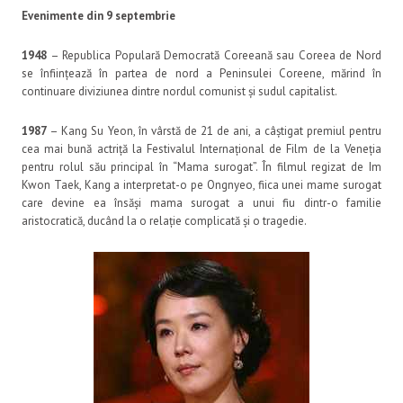
Evenimente din 9 septembrie
1948
– Republica Populară Democrată Coreeană sau Coreea de Nord
se înființează în partea de nord a Peninsulei Coreene, mărind în
continuare diviziunea dintre nordul comunist și sudul capitalist.
1987
– Kang Su Yeon, în vârstă de 21 de ani, a câștigat premiul pentru
cea mai bună actriță la Festivalul Internațional de Film de la Veneția
pentru rolul său principal în “Mama surogat”. În filmul regizat de Im
Kwon Taek, Kang a interpretat-o pe Ongnyeo, fiica unei mame surogat
care devine ea însăși mama surogat a unui fiu dintr-o familie
aristocratică, ducând la o relație complicată și o tragedie.