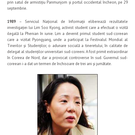
prin satul de armistițiu Panmunjom și portul occidental Incheon, pe 29
septembrie.
1989
– Serviciul Național de Informații eliberează rezultatele
investigației lui Lim Soo Kyong, activist student care a efectuat o vizită
ilegală la Phenian în iunie. Lim a devenit primul student sud-coreean
care a vizitat Pyongyang, unde a participat la Festivalul Mondial al
Tinerilor și Studenților, o adunare socială a tineretului, în calitate de
delegat al studenților universitari sud-coreeni. A fost primit extraordinar
în Coreea de Nord, dar a provocat controverse în sud. Guvernul sud-
coreean i-a dat un termen de închisoare de trei ani și jumătate.