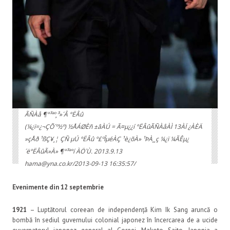
ÃÑÀå ¶°³ªº¸³»´Â °ËÂû
(¼­¿ï=¿¬ÇÕ´º½º) ½ÅÁØÈñ ±âÀÚ = Ã¤µ¿¿í °ËÂûÃÑÀåÀÌ 13ÀÏ ¿ÀÈÄ
»çÅð ¹ßÇ¥¸¦ ÇÑ µÚ °ËÂû °£ºÎµéÀÇ ¹è¿õÀ» ¹ÞÀ¸¸ç ¼­¿ï ¼­ÃÊµ¿
´ë°ËÂûÃ»À» ¶°³ª°í ÀÖ´Ù. 2013.9.13
hama@yna.co.kr/2013-09-13 16:35:57/
Evenimente din 12 septembrie
1921
– Luptătorul coreean de independență Kim Ik Sang aruncă o
bombă în sediul guvernului colonial japonez în încercarea de a ucide