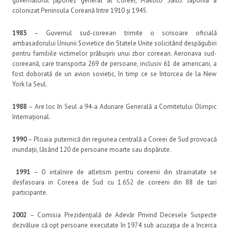
guvernatorul japonez general al Coreei, Makoto Saito. Japonia a
colonizat Peninsula Coreană între 1910 și 1945.
1983
– Guvernul sud-coreean trimite o scrisoare oficială
ambasadorului Uniunii Sovietice din Statele Unite solicitând despăgubiri
pentru familiile victimelor prăbușirii unui zbor coreean. Aeronava sud-
coreeană, care transporta 269 de persoane, inclusiv 61 de americani, a
fost doborată de un avion sovietic, în timp ce se întorcea de la New
York la Seul.
1988
– Are loc în Seul a 94-a Adunare Generală a Comitetului Olimpic
Internațional.
1990
– Ploaia puternică din regiunea centrală a Coreei de Sud provoacă
inundații, lăsând 120 de persoane moarte sau dispărute.
1991
– O intalnire de atletism pentru coreenii din strainatate se
desfasoara in Coreea de Sud cu 1.652 de coreeni din 88 de tari
participante.
2002
– Comisia Prezidențială de Adevăr Privind Decesele Suspecte
dezvăluie că opt persoane executate în 1974 sub acuzația de a încerca