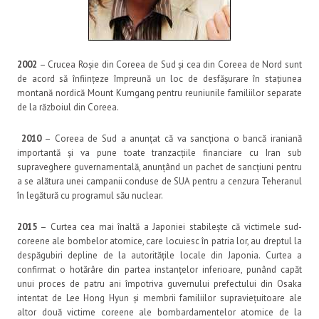
2002
– Crucea Roșie din Coreea de Sud și cea din Coreea de Nord sunt
de acord să înființeze împreună un loc de desfășurare în stațiunea
montană nordică Mount Kumgang pentru reuniunile familiilor separate
de la războiul din Coreea.
2010
– Coreea de Sud a anunțat că va sancționa o bancă iraniană
importantă și va pune toate tranzacțiile financiare cu Iran sub
supraveghere guvernamentală, anunțând un pachet de sancțiuni pentru
a se alătura unei campanii conduse de SUA pentru a cenzura Teheranul
în legătură cu programul său nuclear.
2015
– Curtea cea mai înaltă a Japoniei stabilește că victimele sud-
coreene ale bombelor atomice, care locuiesc în patria lor, au dreptul la
despăgubiri depline de la autoritățile locale din Japonia. Curtea a
confirmat o hotărâre din partea instanțelor inferioare, punând capăt
unui proces de patru ani împotriva guvernului prefectului din Osaka
intentat de Lee Hong Hyun și membrii familiilor supraviețuitoare ale
altor două victime coreene ale bombardamentelor atomice de la