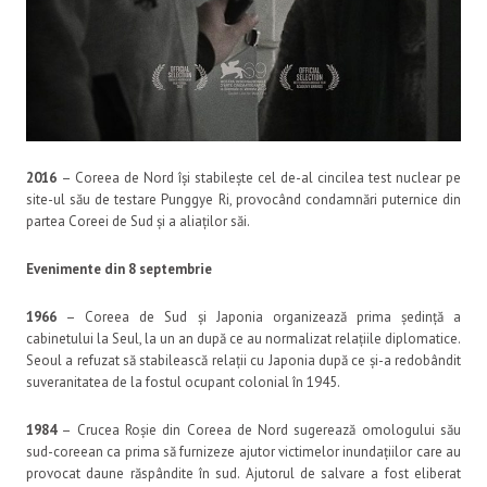
2016
– Coreea de Nord își stabilește cel de-al cincilea test nuclear pe
site-ul său de testare Punggye Ri, provocând condamnări puternice din
partea Coreei de Sud și a aliaților săi.
Evenimente din 8 septembrie
1966
– Coreea de Sud și Japonia organizează prima ședință a
cabinetului la Seul, la un an după ce au normalizat relațiile diplomatice.
Seoul a refuzat să stabilească relații cu Japonia după ce și-a redobândit
suveranitatea de la fostul ocupant colonial în 1945.
1984
– Crucea Roșie din Coreea de Nord sugerează omologului său
sud-coreean ca prima să furnizeze ajutor victimelor inundațiilor care au
provocat daune răspândite în sud. Ajutorul de salvare a fost eliberat