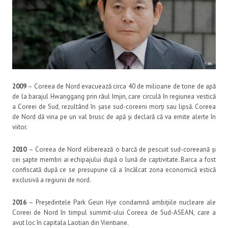
2009
– Coreea de Nord evacuează circa 40 de milioane de tone de apă
de la barajul Hwanggang prin râul Imjin, care circulă în regiunea vestică
a Coreei de Sud, rezultând în șase sud-coreeni morți sau lipsă. Coreea
de Nord dă vina pe un val brusc de apă și declară că va emite alerte în
viitor.
2010
– Coreea de Nord eliberează o barcă de pescuit sud-coreeană și
cei șapte membri ai echipajului după o lună de captivitate. Barca a fost
confiscată după ce se presupune că a încălcat zona economică estică
exclusivă a regiunii de nord.
2016
– Președintele Park Geun Hye condamnă ambițiile nucleare ale
Coreei de Nord în timpul summit-ului Coreea de Sud-ASEAN, care a
avut loc în capitala Laotian din Vientiane.