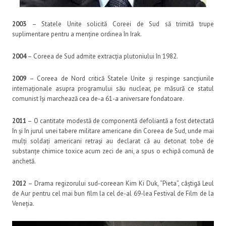
2003
– Statele Unite solicită Coreei de Sud să trimită trupe
suplimentare pentru a menține ordinea în Irak.
2004
– Coreea de Sud admite extracția plutoniului în 1982.
2009
– Coreea de Nord critică Statele Unite și respinge sancțiunile
internaționale asupra programului său nuclear, pe măsură ce statul
comunist își marchează cea de-a 61-a aniversare fondatoare.
2011
– O cantitate modestă de componentă defoliantă a fost detectată
în și în jurul unei tabere militare americane din Coreea de Sud, unde mai
mulți soldați americani retrași au declarat că au detonat tobe de
substanțe chimice toxice acum zeci de ani, a spus o echipă comună de
anchetă.
2012
– Drama regizorului sud-coreean Kim Ki Duk, “Pieta”, câștigă Leul
de Aur pentru cel mai bun film la cel de-al 69-lea Festival de Film de la
Veneția.