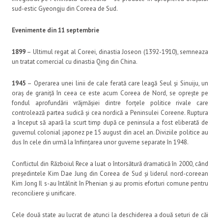
sud-estic Gyeongju din Coreea de Sud.
Evenimente din 11 septembrie
1899
– Ultimul regat al Coreei, dinastia Joseon (1392-1910), semneaza
un tratat comercial cu dinastia Qing din China.
1945
– Operarea unei linii de cale ferată care leagă Seul și Sinuiju, un
oraș de graniță în ceea ce este acum Coreea de Nord, se oprește pe
fondul aprofundării vrăjmășiei dintre forțele politice rivale care
controlează partea sudică și cea nordică a Peninsulei Coreene. Ruptura
a început să apară la scurt timp după ce peninsula a fost eliberată de
guvernul colonial japonez pe 15 august din acel an. Diviziile politice au
dus în cele din urmă la înființarea unor guverne separate în 1948.
Conflictul din Războiul Rece a luat o întorsătură dramatică în 2000, când
președintele Kim Dae Jung din Coreea de Sud și liderul nord-coreean
Kim Jong Il s-au întâlnit în Phenian și au promis eforturi comune pentru
reconciliere și unificare.
Cele două state au lucrat de atunci la deschiderea a două seturi de căi