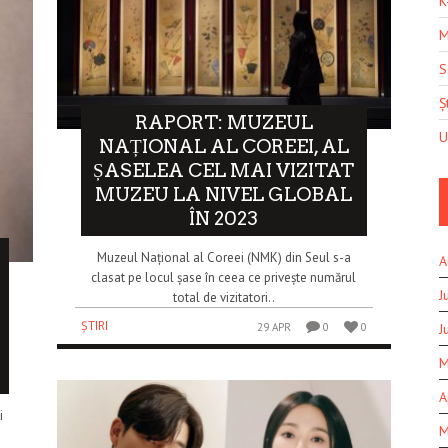
K
M
S
Șt
RAPORT: MUZEUL
U
NAȚIONAL AL COREEI, AL
ȘASELEA CEL MAI VIZITAT
MUZEU LA NIVEL GLOBAL
ÎN 2023
Muzeul Național al Coreei (NMK) din Seul s-a
A
clasat pe locul șase în ceea ce privește numărul
J
total de vizitatori..
ȘTIRI
J
29 APR
0
0
M
A
i
M