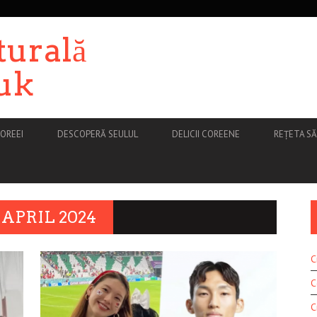
turală
uk
OREEI
DESCOPERĂ SEULUL
DELICII COREENE
REȚETA S
APRIL 2024
C
C
C