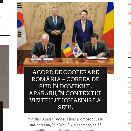
J
D
.
N
0
O
S
A
J
ACORD DE COOPERARE
J
ROMÂNIA – COREEA DE
M
SUD ÎN DOMENIUL
A
APĂRĂRII, ÎN CONTEXTUL
VIZITEI LUI IOHANNIS LA
M
SEUL
F
Ministrul Apărării, Angel Tîlvăr, şi omologul său
J
sud-coreean, Shin Won Sik, au semnat, pe 23
aprilie, un acord-cadru de cooperare..