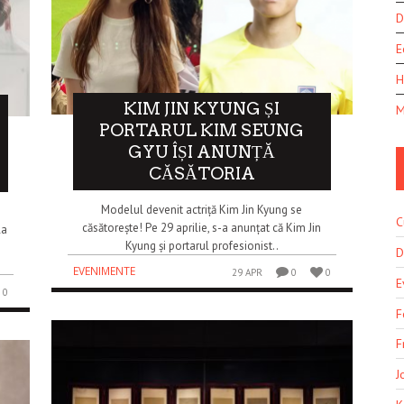
D
E
H
KIM JIN KYUNG ȘI
M
PORTARUL KIM SEUNG
GYU ÎȘI ANUNȚĂ
CĂSĂTORIA
Modelul devenit actriță Kim Jin Kyung se
C
căsătorește! Pe 29 aprilie, s-a anunțat că Kim Jin
la
Kyung și portarul profesionist..
D
EVENIMENTE
29 APR
0
0
E
0
F
F
J