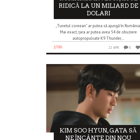
RIDICĂ LA UN MILIARD DE
DOLARI
„Tunetul coreean” ar putea să ajungă în România
Mai exact, țara ar putea avea 54 de obuziere
autopropulsate K9 Thunder,..
ȘTIRI
22 APR
0
KIM SOO HYUN, GATA SĂ
NE ÎNCÂNTE DIN NOU