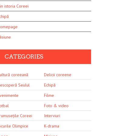
in istoria Coreei
chipă
omepage
isiune
CATEGORIES
ultură coreeană
Delicii coreene
escoperă Seulul
Echipă
venimente
Filme
otbal
Foto & video
rumusețile Coreei
Interviuri
ocurile Olimpice
K-drama