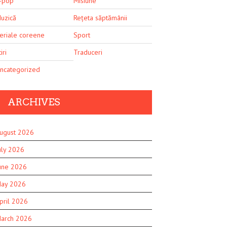
-pop
Misiune
uzică
Rețeta săptămânii
eriale coreene
Sport
iri
Traduceri
ncategorized
ARCHIVES
ugust 2026
uly 2026
une 2026
ay 2026
pril 2026
arch 2026