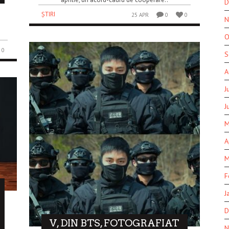
D
ȘTIRI
25 APR
0
0
N
O
0
S
A
J
J
M
A
M
F
J
D
V, DIN BTS, FOTOGRAFIAT
N