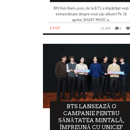
RM, Kim Nam-joon, de la BTS a împărtășit vești
extraordinare despre noul său album! Pe 26
aprilie, BIGHIT MUSIC a..
K-POP
25 APR
0
BTS LANSEAZĂ O
CAMPANIE PENTRU
SĂNĂTATEA MINTALĂ,
ÎMPREUNĂ CU UNICEF