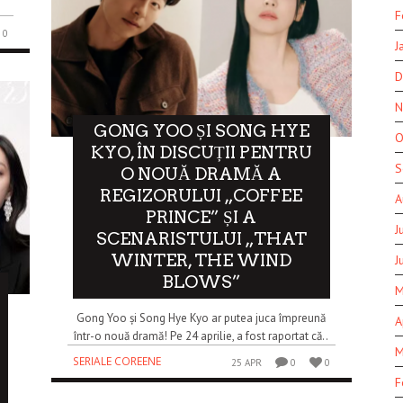
F
0
J
D
N
GONG YOO ȘI SONG HYE
O
KYO, ÎN DISCUȚII PENTRU
S
O NOUĂ DRAMĂ A
REGIZORULUI „COFFEE
A
PRINCE” ȘI A
J
SCENARISTULUI „THAT
WINTER, THE WIND
J
BLOWS”
M
Gong Yoo și Song Hye Kyo ar putea juca împreună
A
într-o nouă dramă! Pe 24 aprilie, a fost raportat că..
M
SERIALE COREENE
25 APR
0
0
F