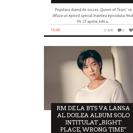
Populara dramă de succes „Queen of Tears” va
difuza un episod special înaintea episodului final
Pe 23 aprilie, tvN a..
FILME
27 APR
0
RM DE LA BTS VA LANSA
AL DOILEA ALBUM SOLO
INTITULAT „RIGHT
PLACE, WRONG TIME”