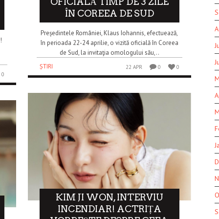
OFICIALĂ TIMP DE 3 ZILE
ÎN COREEA DE SUD
S
A
Președintele României, Klaus Iohannis, efectuează,
!
în perioada 22-24 aprilie, o vizită oficială în Coreea
J
de Sud, la invitaţia omologului său,..
J
ȘTIRI
22 APR
0
0
0
M
A
M
F
J
D
N
O
KIM JI WON, INTERVIU
INCENDIAR! ACTRIȚA
S