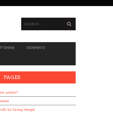
ĂPTĂMÂNII
EVENIMENTE
PAGES
ine suntem?
ontact
rafts by Sarang Hanguk