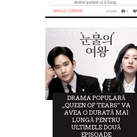
thriller polițist cu Ji Sung..
SERIALE COREENE
29 APR
0
DRAMA POPULARĂ
„QUEEN OF TEARS” VA
AVEA O DURATĂ MAI
LUNGĂ PENTRU
ULTIMELE DOUĂ
EPISOADE