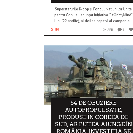
Superstarurile K-pop și Fondul Națiunilor Unite
pentru Copii au anunțat inițiativa “”#OnMyMind”
luni (22 aprilie), al doilea capitol al campaniei..
ȘTIRI
24 APR
1
54 DE OBUZIERE
AUTOPROPULSATE,
PRODUSE ÎN COREEA DE
SUD, AR PUTEA AJUNGE ÎN
ROMÂNIA. INVESTIȚIA SE