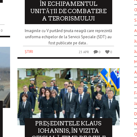
ÎN ECHIPAMENTUL
O
UNITĂȚII DE COMBATERE
A TERORISMULUI
S
A
Imaginile cu V purtând ținuta neagră care reprezintă
0
uniforma echipelor de la Servicii Speciale (SDT) au
J
fost publicate pe data..
J
ȘTIRI
23 APR
0
0
M
A
M
F
J
D
PREŞEDINTELE KLAUS
N
IOHANNIS, ÎN VIZITA
O