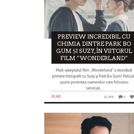
PREVIEW INCREDIBIL CU
CHIMIA DINTRE PARK BO
GUM ȘI SUZY, ÎN VIITORUL
FILM “WONDERLAND”
Mult-așteptatul film „Wonderland” a dezvăluit
primele fotografii cu Suzy și Park Bo Gum! Pelicu
spune povestea oamenilor care folosesc
serviciul..
FILME
30 APR
0