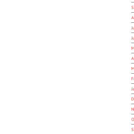
S
A
J
J
M
A
M
F
J
D
N
O
S