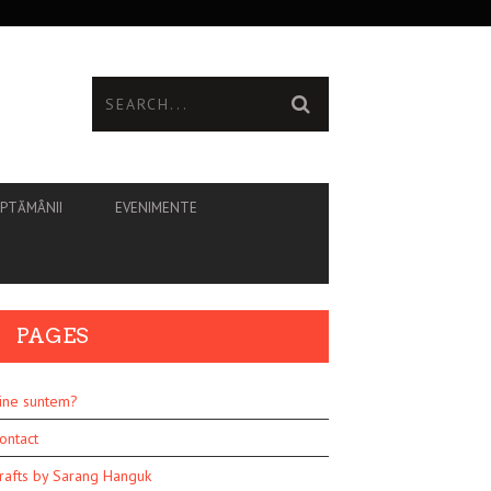
ĂPTĂMÂNII
EVENIMENTE
PAGES
ine suntem?
ontact
rafts by Sarang Hanguk