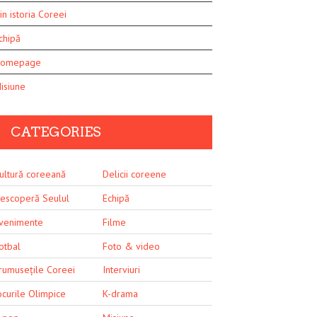
in istoria Coreei
chipă
omepage
isiune
CATEGORIES
ultură coreeană
Delicii coreene
escoperă Seulul
Echipă
venimente
Filme
otbal
Foto & video
rumusețile Coreei
Interviuri
ocurile Olimpice
K-drama