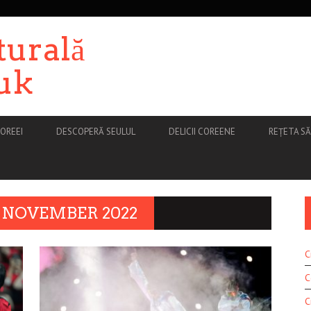
turală
uk
OREEI
DESCOPERĂ SEULUL
DELICII COREENE
REȚETA S
NOVEMBER 2022
C
C
C