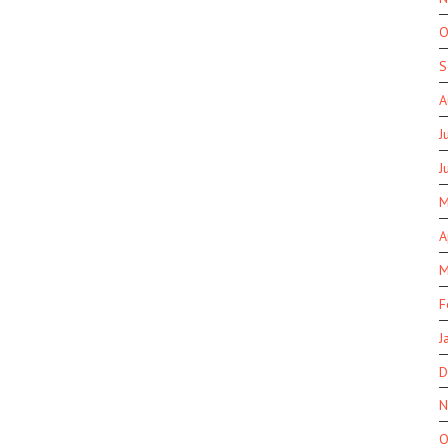
O
S
A
J
J
M
A
M
F
J
D
N
O