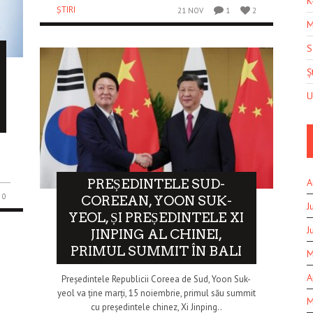
K
ȘTIRI
21 NOV
1
2
M
S
Șt
U
0
PREȘEDINTELE SUD-
A
0
COREEAN, YOON SUK-
J
YEOL, ȘI PREȘEDINTELE XI
J
JINPING AL CHINEI,
PRIMUL SUMMIT ÎN BALI
M
A
Președintele Republicii Coreea de Sud, Yoon Suk-
yeol va ține marți, 15 noiembrie, primul său summit
M
cu președintele chinez, Xi Jinping..