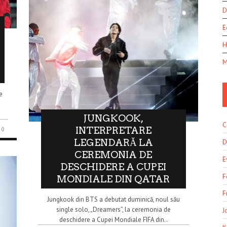
D
E
H
M
e
JUNGKOOK,
C
INTERPRETARE
0
LEGENDARĂ LA
D
CEREMONIA DE
E
DESCHIDERE A CUPEI
F
MONDIALE DIN QATAR
F
Jungkook din BTS a debutat duminică, noul său
single solo, „Dreamers”, la ceremonia de
J
deschidere a Cupei Mondiale FIFA din..