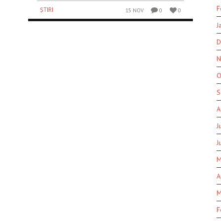
F
ȘTIRI
15 NOV
0
0
J
D
N
O
S
A
J
J
M
A
M
F