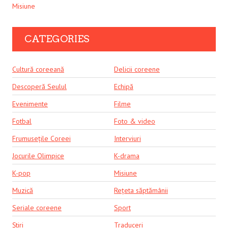
Misiune
CATEGORIES
Cultură coreeană
Delicii coreene
Descoperă Seulul
Echipă
Evenimente
Filme
Fotbal
Foto & video
Frumusețile Coreei
Interviuri
Jocurile Olimpice
K-drama
K-pop
Misiune
Muzică
Rețeta săptămânii
Seriale coreene
Sport
Știri
Traduceri