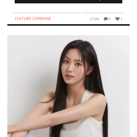
..
CULTURĂ COREEANĂ
17 JUN
0
1