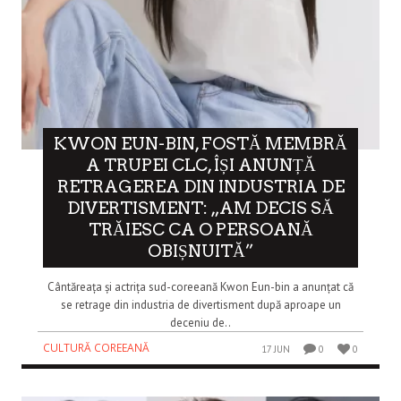
KWON EUN-BIN, FOSTĂ MEMBRĂ
A TRUPEI CLC, ÎȘI ANUNȚĂ
RETRAGEREA DIN INDUSTRIA DE
DIVERTISMENT: „AM DECIS SĂ
TRĂIESC CA O PERSOANĂ
OBIȘNUITĂ”
Cântăreața și actrița sud-coreeană Kwon Eun-bin a anunțat că
se retrage din industria de divertisment după aproape un
deceniu de..
CULTURĂ COREEANĂ
17 JUN
0
0