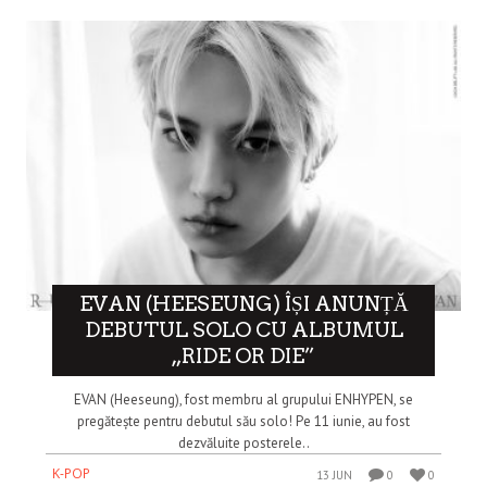
EVAN (HEESEUNG) ÎȘI ANUNȚĂ
DEBUTUL SOLO CU ALBUMUL
„RIDE OR DIE”
EVAN (Heeseung), fost membru al grupului ENHYPEN, se
pregătește pentru debutul său solo! Pe 11 iunie, au fost
dezvăluite posterele..
K-POP
13 JUN
0
0