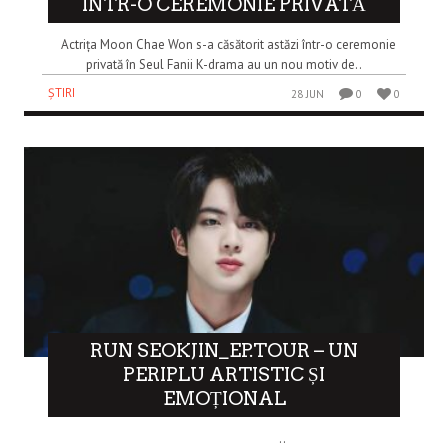
ÎNTR-O CEREMONIE PRIVATĂ
Actrița Moon Chae Won s-a căsătorit astăzi într-o ceremonie
privată în Seul Fanii K-drama au un nou motiv de..
ȘTIRI
28 JUN
0
0
RUN SEOKJIN_EP.TOUR – UN
PERIPLU ARTISTIC ȘI
EMOȚIONAL
..