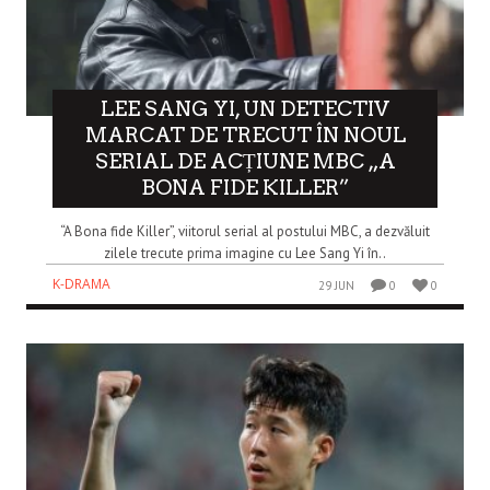
LEE SANG YI, UN DETECTIV
MARCAT DE TRECUT ÎN NOUL
SERIAL DE ACȚIUNE MBC „A
BONA FIDE KILLER”
“A Bona fide Killer”, viitorul serial al postului MBC, a dezvăluit
zilele trecute prima imagine cu Lee Sang Yi în..
K-DRAMA
29 JUN
0
0