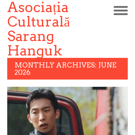
Asociația
Culturală
Sarang
Hanguk
MONTHLY ARCHIVES: JUNE
2026