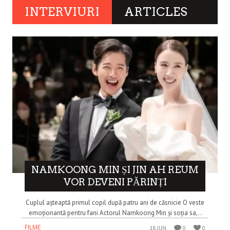
INTERVIURI
ARTICLES
NAMKOONG MIN ȘI JIN AH REUM
VOR DEVENI PĂRINȚI
Cuplul așteaptă primul copil după patru ani de căsnicie O veste
emoționantă pentru fani Actorul Namkoong Min și soția sa,..
FILME
18 JUN
0
0