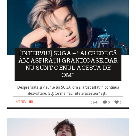
[INTERVIU] SUGA – “AI CREDE CĂ
AM ASPIRAȚII GRANDIOASE, DAR
NU SUNT GENUL ACESTA DE
OM”
Despre viața și visurile lui SUGA, om și artist aflat în continuă
dezvoltare. GQ: Ce mai faci zilele acestea? Ești..
INTERVIURI
6 JAN
0
6