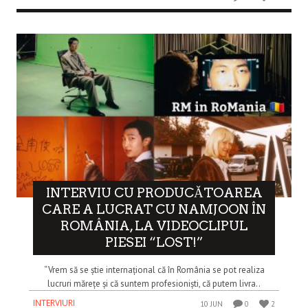
INTERVIU CU PRODUCĂTOAREA
CARE A LUCRAT CU NAMJOON ÎN
ROMÂNIA, LA VIDEOCLIPUL
PIESEI “LOST!”
“Vrem să se știe internațional că în România se pot realiza
lucruri mărețe și că suntem profesioniști, că putem livra..
INTERVIURI
10 JUN
0
2