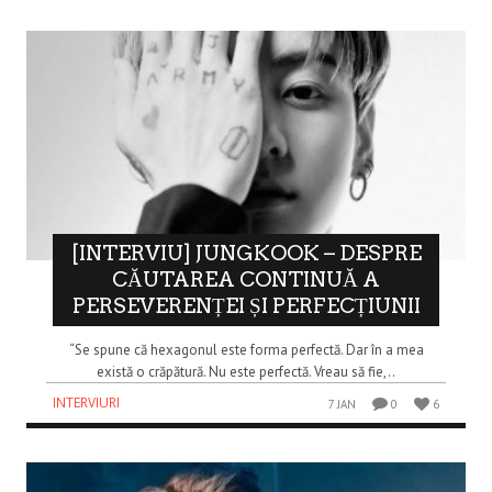
[INTERVIU] JUNGKOOK – DESPRE
CĂUTAREA CONTINUĂ A
PERSEVERENȚEI ȘI PERFECȚIUNII
“Se spune că hexagonul este forma perfectă. Dar în a mea
există o crăpătură. Nu este perfectă. Vreau să fie,..
INTERVIURI
7 JAN
0
6