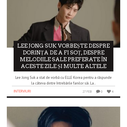
LEE JONG SUK VORBEȘTE DESPRE
DORINȚA DE A FI SOȚ, DESPRE
MELODIILE SALE PREFERATE ÎN
ACESTE ZILE ȘI MULTE ALTELE
Lee Jong Suk a stat de vorbă cu ELLE Korea pentru a răspunde
la câteva dintre întrebările fanilor săi. La..
INTERVIURI
27 FEB
0
4