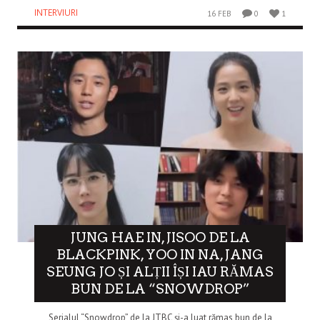
INTERVIURI
16 FEB
0
1
JUNG HAE IN, JISOO DE LA
BLACKPINK, YOO IN NA, JANG
SEUNG JO ȘI ALȚII ÎȘI IAU RĂMAS
BUN DE LA “SNOWDROP”
Serialul “Snowdrop” de la JTBC și-a luat rămas bun de la