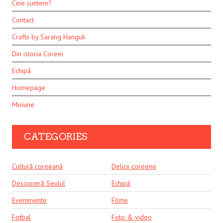
Cine suntem?
Contact
Crafts by Sarang Hanguk
Din istoria Coreei
Echipă
Homepage
Misiune
CATEGORIES
Cultură coreeană
Delicii coreene
Descoperă Seulul
Echipă
Evenimente
Filme
Fotbal
Foto & video