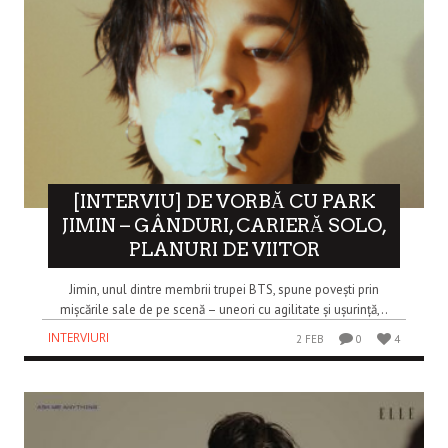
[INTERVIU] DE VORBĂ CU PARK
JIMIN – GÂNDURI, CARIERĂ SOLO,
PLANURI DE VIITOR
Jimin, unul dintre membrii trupei BTS, spune povești prin
mișcările sale de pe scenă – uneori cu agilitate și ușurință,..
INTERVIURI
2 FEB
0
4