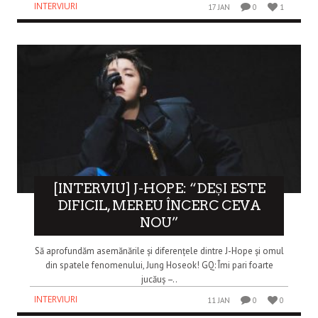
INTERVIURI
17 JAN
0
1
[INTERVIU] J-HOPE: “DEȘI ESTE
DIFICIL, MEREU ÎNCERC CEVA
NOU”
Să aprofundăm asemănările și diferențele dintre J-Hope și omul
din spatele fenomenului, Jung Hoseok! GQ: Îmi pari foarte
jucăuș –..
INTERVIURI
11 JAN
0
0