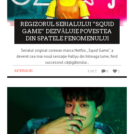
REGIZORUL SERIALULUI “SQUID
GAME” DEZVĂLUIE POVESTEA
DIN SPATELE FENOMENULUI
Serialul original coreean marca Netflix, „Squid Game”, a
devenit cea mai nouă senzație Hallyu din întreaga lume, fiind
succesorul câștigătorului..
INTERVIURI
5 OCT
0
2