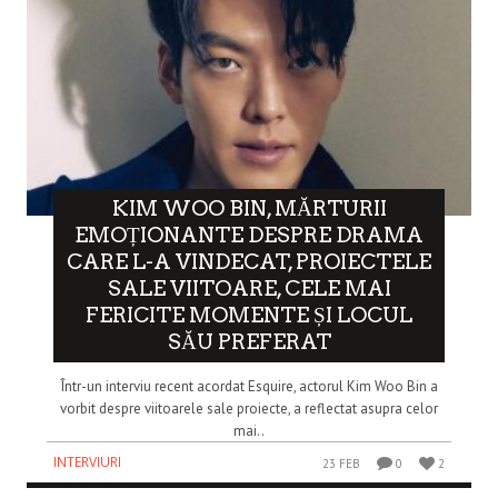
KIM WOO BIN, MĂRTURII
EMOȚIONANTE DESPRE DRAMA
CARE L-A VINDECAT, PROIECTELE
SALE VIITOARE, CELE MAI
FERICITE MOMENTE ȘI LOCUL
SĂU PREFERAT
Într-un interviu recent acordat Esquire, actorul Kim Woo Bin a
vorbit despre viitoarele sale proiecte, a reflectat asupra celor
mai..
INTERVIURI
23 FEB
0
2