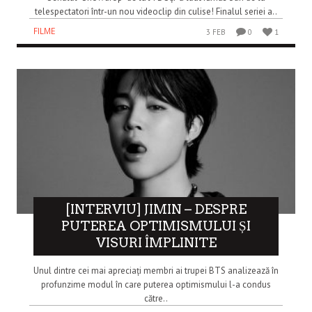
telespectatori într-un nou videoclip din culise! Finalul seriei a..
FILME
3 FEB
0
1
[INTERVIU] JIMIN – DESPRE
PUTEREA OPTIMISMULUI ȘI
VISURI ÎMPLINITE
Unul dintre cei mai apreciați membri ai trupei BTS analizează în
profunzime modul în care puterea optimismului l-a condus
către..