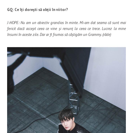
GQ: Ce îți dorești să obții în viitor?
J-HOPE: Nu am un obiectiv grandios în minte. Mi-am dat seama că sunt mai
fericit dacă accept ceea ce vine și renunț la ceea ce trece. Lucrez la mine
însumi în aceste zile. Dar ar fi frumos să câștigăm un Grammy. (râde)