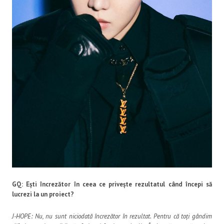
GQ: Ești încrezător în ceea ce privește rezultatul când începi să
lucrezi la un proiect?
J-HOPE: Nu, nu sunt niciodată încrezător în rezultat. Pentru că toți gândim