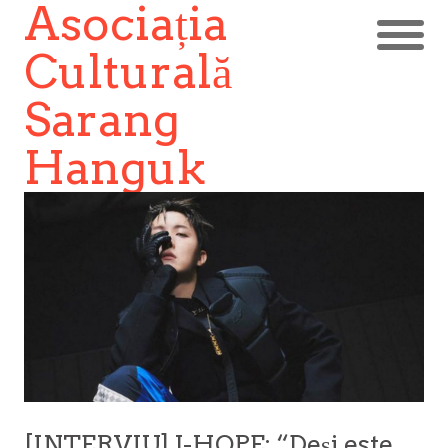
Asociația
Culturală
Sarang
Hanguk
[INTERVIU] J-HOPE: “Deși este