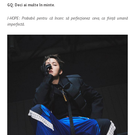
GQ: Deci ai multe în minte.
J-HOPE: Probabil pentru că încerc să perfecționez ceva, ca ființă umană
imperfectă.