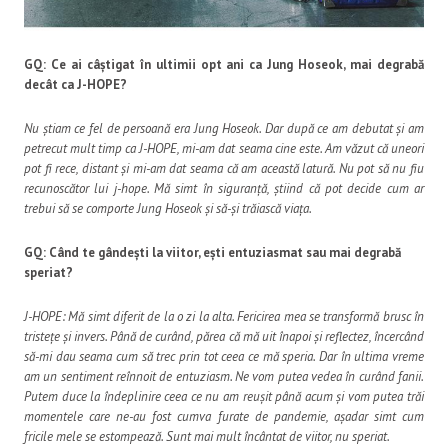
GQ: Ce ai câștigat în ultimii opt ani ca Jung Hoseok, mai degrabă
decât ca J-HOPE?
Nu știam ce fel de persoană era Jung Hoseok. Dar după ce am debutat și am
petrecut mult timp ca J-HOPE, mi-am dat seama cine este. Am văzut că uneori
pot fi rece, distant și mi-am dat seama că am această latură. Nu pot să nu fiu
recunoscător lui j-hope. Mă simt în siguranță, știind că pot decide cum ar
trebui să se comporte Jung Hoseok și să-și trăiască viața.
GQ: Când te gândești la viitor, ești entuziasmat sau mai degrabă
speriat?
J-HOPE: Mă simt diferit de la o zi la alta. Fericirea mea se transformă brusc în
tristețe și invers. Până de curând, părea că mă uit înapoi și reflectez, încercând
să-mi dau seama cum să trec prin tot ceea ce mă speria. Dar în ultima vreme
am un sentiment reînnoit de entuziasm. Ne vom putea vedea în curând fanii.
Putem duce la îndeplinire ceea ce nu am reușit până acum și vom putea trăi
momentele care ne-au fost cumva furate de pandemie, așadar simt cum
fricile mele se estompează. Sunt mai mult încântat de viitor, nu speriat.