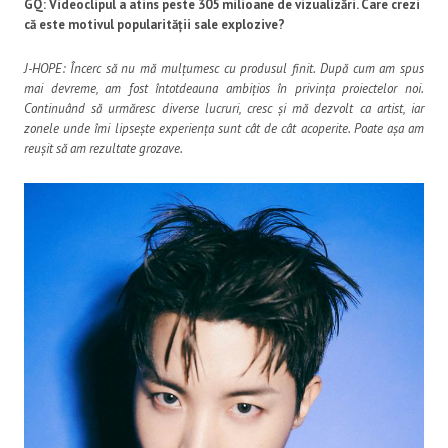
GQ: Videoclipul a atins peste 305 milioane de vizualizări. Care crezi
că este motivul popularității sale explozive?
J-HOPE: Încerc să nu mă mulțumesc cu produsul finit. După cum am spus
mai devreme, am fost întotdeauna ambițios în privința proiectelor noi.
Continuând să urmăresc diverse lucruri, cresc și mă dezvolt ca artist, iar
zonele unde îmi lipsește experiența sunt cât de cât acoperite. Poate așa am
reușit să am rezultate grozave.