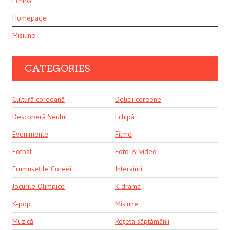
Echipă
Homepage
Misiune
CATEGORIES
Cultură coreeană
Delicii coreene
Descoperă Seulul
Echipă
Evenimente
Filme
Fotbal
Foto & video
Frumusețile Coreei
Interviuri
Jocurile Olimpice
K-drama
K-pop
Misiune
Muzică
Rețeta săptămânii