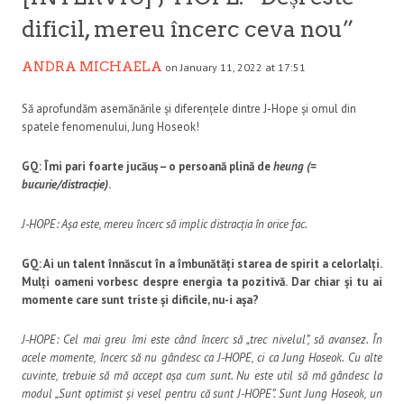
dificil, mereu încerc ceva nou”
ANDRA MICHAELA
on January 11, 2022 at 17:51
Să aprofundăm asemănările și diferențele dintre J-Hope și omul din
spatele fenomenului, Jung Hoseok!
GQ: Îmi pari foarte jucăuș – o persoană plină de
heung (=
bucurie/distracție)
.
J-HOPE: Așa este, mereu încerc să implic distracția în orice fac.
GQ: Ai un talent înnăscut în a îmbunătăți starea de spirit a celorlalți.
Mulți oameni vorbesc despre energia ta pozitivă. Dar chiar și tu ai
momente care sunt triste și dificile, nu-i așa?
J-HOPE: Cel mai greu îmi este când încerc să „trec nivelul”, să avansez. În
acele momente, încerc să nu gândesc ca J-HOPE, ci ca Jung Hoseok. Cu alte
cuvinte, trebuie să mă accept așa cum sunt. Nu este util să mă gândesc la
modul „Sunt optimist și vesel pentru că sunt J-HOPE”. Sunt Jung Hoseok, un