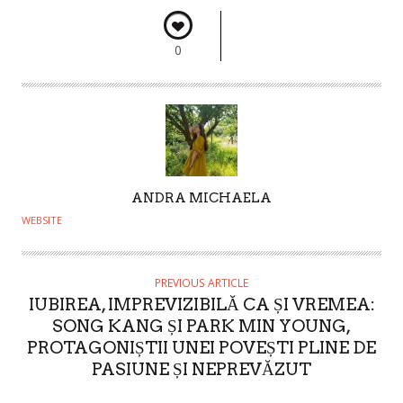
0
A
ANDRA MICHAELA
U
WEBSITE
T
H
O
PREVIOUS ARTICLE
IUBIREA, IMPREVIZIBILĂ CA ȘI VREMEA:
R
SONG KANG ȘI PARK MIN YOUNG,
PROTAGONIȘTII UNEI POVEȘTI PLINE DE
PASIUNE ȘI NEPREVĂZUT