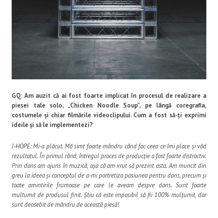
GQ: Am auzit că ai fost foarte implicat în procesul de realizare a
piesei tale solo, „Chicken Noodle Soup”, pe lângă coregrafia,
costumele și chiar filmările videoclipului. Cum a fost să-ți exprimi
ideile și să le implementezi?
J-HOPE: Mi-a plăcut. Mă simt foarte mândru când fac ceea ce îmi place și văd
rezultatul. În primul rând, întregul proces de producție a fost foarte distractiv.
Prin dans am ajuns în muzică, așa că am vrut să prezint asta. Am muncit din
greu la ideea și conceptul de a-mi portretiza pasiunea pentru dans, precum și
toate amintirile frumoase pe care le aveam despre dans. Sunt foarte
multumit de produsul finit. Știu că este imposibil să fii 100% mulțumit, dar
sunt deosebit de mândru de această piesă!