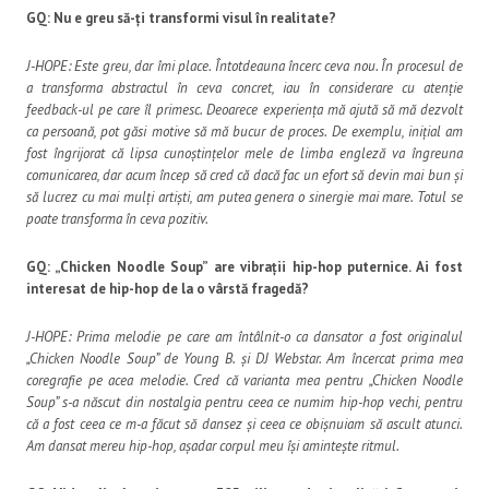
GQ: Nu e greu să-ți transformi visul în realitate?
J-HOPE: Este greu, dar îmi place. Întotdeauna încerc ceva nou. În procesul de
a transforma abstractul în ceva concret, iau în considerare cu atenție
feedback-ul pe care îl primesc. Deoarece experiența mă ajută să mă dezvolt
ca persoană, pot găsi motive să mă bucur de proces. De exemplu, inițial am
fost îngrijorat că lipsa cunoștințelor mele de limba engleză va îngreuna
comunicarea, dar acum încep să cred că dacă fac un efort să devin mai bun și
să lucrez cu mai mulți artiști, am putea genera o sinergie mai mare. Totul se
poate transforma în ceva pozitiv.
GQ: „Chicken Noodle Soup” are vibrații hip-hop puternice. Ai fost
interesat de hip-hop de la o vârstă fragedă?
J-HOPE: Prima melodie pe care am întâlnit-o ca dansator a fost originalul
„Chicken Noodle Soup” de Young B. și DJ Webstar. Am încercat prima mea
coregrafie pe acea melodie. Cred că varianta mea pentru „Chicken Noodle
Soup” s-a născut din nostalgia pentru ceea ce numim hip-hop vechi, pentru
că a fost ceea ce m-a făcut să dansez și ceea ce obișnuiam să ascult atunci.
Am dansat mereu hip-hop, așadar corpul meu își amintește ritmul.