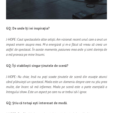
GQ: De unde îți iei inspirația?
J-HOPE: Caut spectacolele altor artiști. Am vizionat recent unul care a avut un
impact enorm asupra mea. M-a energizat și m-a făcut să vreau să creez un
astfel de spectacol. În aceste momente, pasiunea mea arde și simt dorința de
a mă provoca pe mine însumi.
GQ: Îți stabilești singur ținutele de scenă?
J-HOPE: Nu chiar, însă nu poți scoate ținutele de scenă din ecuație atunci
când plănuiești un spectacol. Moda este un domeniu despre care nu știu prea
multe, dar încerc să mă informez. Moda pe scenă este o parte esențială a
întregului show. Este un aspect pe care nu ar trebui să-l ignor.
GQ: Știu că totuși ești interesat de modă.