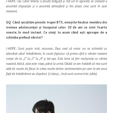
J-HOPE: Da. Când îmbrac o ținută drăguță și mă uit în oglindă, se creează o
anumită dispoziție și o anumită atmosferă și îmi place cine sunt în acel
moment.
GQ: Când ascultăm piesele trupei BTS, emoțiile fiecărui membru din
vremea adolescenței și începutul celor 20 de ani se simt foarte
oneste, în mod instant. Ce simți tu acum când ești aproape de a
schimba prefixul vârstei?
J-HOPE: Sunt puțin trist, recunosc. Deși cred că nimic nu se schimbă cu
adevărat când îmbătrânim, în ciuda faptului că prima cifră a vârstei noastre
crește de la „2” la „3” la „4” și tot așa. Este bine să fim mulțumiți cu vârsta
noastră. Adică, asta este viața, până la urmă. Odată ce am hotărât că mai sunt
atât de multe de făcut în viitor, multe dintre sentimentele pe care le-am avut
față de îmbătrânire au dispărut. Și totuși… încă sunt cumva trist. (râde)