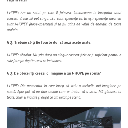
față în față?
J-HOPE: Am un salut pe care îl folosesc întotdeauna la începutul unui
concert. Vreau să pot striga: „Eu sunt speranța ta, tu ești speranța mea, eu
sunt J-HOPE!” (hope=speranță) și să fiu atins de valul de energie, de toate
uralele.
GQ: Trebuie să-ți fie foarte dor să auzi acele urale.
J-HOPE: Absolut. Nu știu dacă un singur concert fizic ar fi suficient pentru a
satisface pe deplin ceea ce îmi doresc.
GQ: De obicei îți creezi o imagine a lui J-HOPE pe scenă?
J-HOPE: Din momentul în care încep să scriu o melodie mă imaginez pe
scenă. Apoi pot să-mi dau seama cum ar trebui să o scriu. Mă gândesc la
toate, chiar și înainte și după ce am urcat pe scenă.