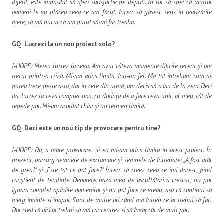
diferit, este imposibil să oferi satisfacție pe deplin. În loc să sper că multor
oameni le va plăcea ceea ce am făcut, încerc să găsesc sens în realizările
mele, să mă bucur că am putut să-mi fac treaba.
GQ: Lucrezi la un nou proiect solo?
J-HOPE: Mereu lucrez la ceva. Am avut câteva momente dificile recent și am
trecut printr-o criză. Mi-am atins limita, într-un fel. Mă tot întrebam cum aș
putea trece peste asta, dar în cele din urmă, am decis să o iau de la zero. Deci
da, lucrez la ceva complet nou, cu dorința de a face ceva unic, al meu, cât de
repede pot. Mi-am acordat chiar și un termen limită.
GQ: Deci este un nou tip de provocare pentru tine?
J-HOPE: Da, o mare provocare. Și eu mi-am atins limita în acest proiect. În
prezent, parcurg semnele de exclamare și semnele de întrebare: „A fost atât
de greu!” și „Este tot ce pot face?” Încerc să creez ceea ce îmi doresc, fiind
conștient de tendințe. Deoarece baza mea de ascultători a crescut, nu pot
ignora complet opiniile oamenilor și nu pot face ce vreau, așa că continui să
merg înainte și înapoi. Sunt de multe ori când mă întreb ce ar trebui să fac.
Dar cred că aici ar trebui să mă concentrez și să învăț cât de mult pot.