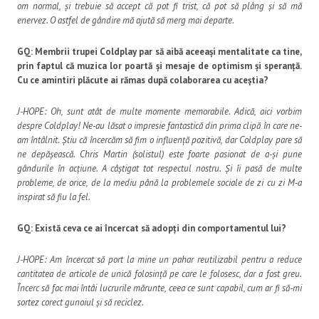
om normal, și trebuie să accept că pot fi trist, că pot să plâng și să mă
enervez. O astfel de gândire mă ajută să merg mai departe.
GQ: Membrii trupei Coldplay par să aibă aceeași mentalitate ca tine,
prin faptul că muzica lor poartă și mesaje de optimism și speranță.
Cu ce amintiri plăcute ai rămas după colaborarea cu aceștia?
J-HOPE: Oh, sunt atât de multe momente memorabile. Adică, aici vorbim
despre Coldplay! Ne-au lăsat o impresie fantastică din prima clipă în care ne-
am întâlnit. Știu că încercăm să fim o influență pozitivă, dar Coldplay pare să
ne depășească. Chris Martin (solistul) este foarte pasionat de a-și pune
gândurile în acțiune. A câștigat tot respectul nostru. Și îi pasă de multe
probleme, de orice, de la mediu până la problemele sociale de zi cu zi M-a
inspirat să fiu la fel.
GQ: Există ceva ce ai încercat să adopți din comportamentul lui?
J-HOPE: Am încercat să port la mine un pahar reutilizabil pentru a reduce
cantitatea de articole de unică folosință pe care le folosesc, dar a fost greu.
Încerc să fac mai întâi lucrurile mărunte, ceea ce sunt capabil, cum ar fi să-mi
sortez corect gunoiul și să reciclez.