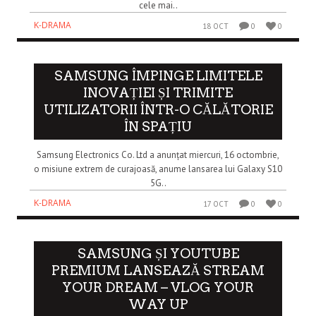
cele mai..
K-DRAMA
18 OCT
0
0
SAMSUNG ÎMPINGE LIMITELE
INOVAȚIEI ȘI TRIMITE
UTILIZATORII ÎNTR-O CĂLĂTORIE
ÎN SPAȚIU
Samsung Electronics Co. Ltd a anunțat miercuri, 16 octombrie,
o misiune extrem de curajoasă, anume lansarea lui Galaxy S10
5G..
K-DRAMA
17 OCT
0
0
SAMSUNG ȘI YOUTUBE
PREMIUM LANSEAZĂ STREAM
YOUR DREAM – VLOG YOUR
WAY UP