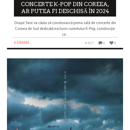
CONCERTE K-POP DIN COREEA,
AR PUTEA FI DESCHISĂ ÎN 2024
Orașul Seul va căuta să construiască prima sală de concerte din
Coreea de Sud dedicată exclusiv curentului K-Pop, construcție
ce..
K-DRAMA
8 OCT
0
0