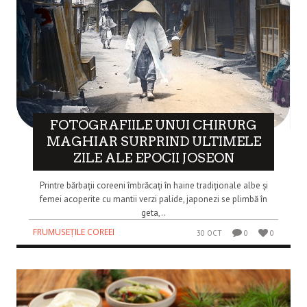
FOTOGRAFIILE UNUI CHIRURG
MAGHIAR SURPRIND ULTIMELE
ZILE ALE EPOCII JOSEON
Printre bărbații coreeni îmbrăcați în haine tradiționale albe și
femei acoperite cu mantii verzi palide, japonezi se plimbă în
geta,..
FRUMUSEȚILE COREEI
30 OCT
0
0