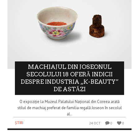
MACHIAJUL DIN JOSEONUL
SECOLULUI 18 OFERĂ INDICII
DESPRE INDUSTRIA „K-BEAUTY”
DE ASTĂZI
O expoziție la Muzeul Palatului Național din Coreea arată
stilul de machiaj preferat de familia regală Joseon în secolul
al..
ȘTIRI
24 OCT
0
0