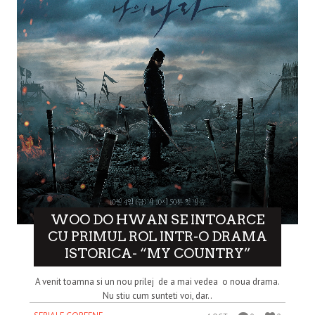
WOO DO HWAN SE INTOARCE
CU PRIMUL ROL INTR-O DRAMA
ISTORICA- “MY COUNTRY”
A venit toamna si un nou prilej de a mai vedea o noua drama.
Nu stiu cum sunteti voi, dar..