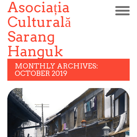
Asociația
Culturală
Sarang
Hanguk
MONTHLY ARCHIVES:
OCTOBER 2019