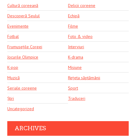
Cultură coreeană
Delicii coreene
Descoperă Seulul
Echipă
Evenimente
Filme
Fotbal
Foto & video
Frumusețile Coreei
Interviuri
Jocurile Olimpice
K-drama
K-pop
Misiune
Muzică
Rețeta săptămânii
Seriale coreene
Sport
Știri
Traduceri
Uncategorized
ARCHIVES