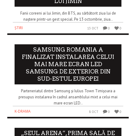
LUI JIMIN
Fanii coreeni ai lui Jimin, din BTS, au sărbătorit ziua lui de
naștere printr-un gest special. Pe 13 octombrie, ziua..
ȘTIRI
13 OCT
0
0
SAMSUNG ROMANIA A
FINALIZAT INSTALAREA CELUI
MAI MARE ECRAN LED
SAMSUNG DE EXTERIOR DIN
SUD-ESTUL EUROPEI
Parteneriatul dintre Samsung și Iulius Town Timișoara a
presupus instalarea în cadrul ansamblului mixt a celui mai
mare ecran LED..
K-DRAMA
8 OCT
0
0
„SEUL ARENA”, PRIMA SALĂ DE