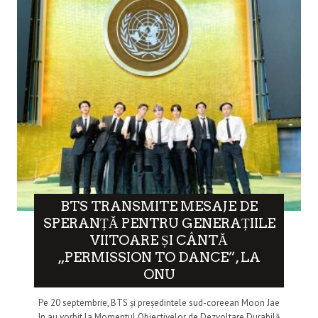
BTS TRANSMITE MESAJE DE
SPERANȚĂ PENTRU GENERAȚIILE
VIITOARE ȘI CÂNTĂ
„PERMISSION TO DANCE”, LA
ONU
Pe 20 septembrie, BTS și președintele sud-coreean Moon Jae
In au vorbit la Momentul Obiectivelor de Dezvoltare Durabilă