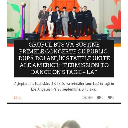
GRUPUL BTS VA SUSȚINE
PRIMELE CONCERTE CU PUBLIC,
DUPĂ DOI ANI, ÎN STATELE UNITE
ALE AMERICII: “PERMISSION TO
DANCE ON STAGE – LA”
Așteptarea a luat sfârșit! BTS ăși va reîntâlni fanii, față în față, în
Los Angeles! Pe 28 septembrie, BTS și-a..
ȘTIRI
28 SEP
0
0