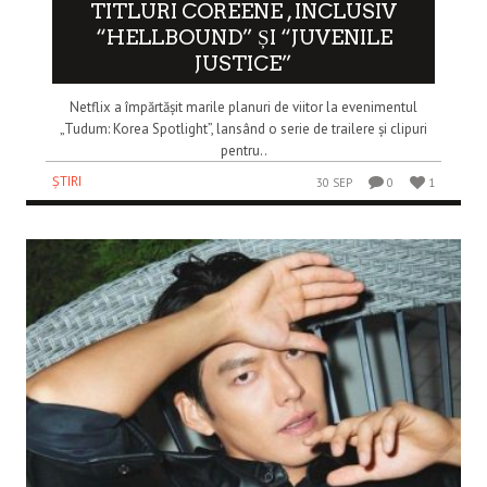
TITLURI COREENE , INCLUSIV
“HELLBOUND” ȘI “JUVENILE
JUSTICE”
Netflix a împărtășit marile planuri de viitor la evenimentul
„Tudum: Korea Spotlight”, lansând o serie de trailere și clipuri
pentru..
ȘTIRI
30 SEP
0
1