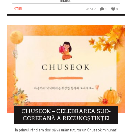
finalul..
ȘTIRI
20 SEP
0
0
CHUSEOK – CELEBRAREA SUD-
COREEANĂ A RECUNOȘTINȚEI
În primul rând am dori să vă urăm tuturor un Chuseok minunat!