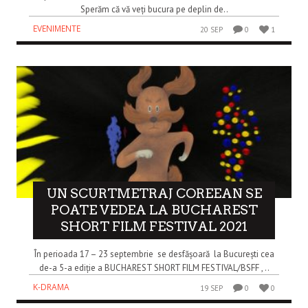
Sperăm că vă veți bucura pe deplin de..
EVENIMENTE
20 SEP
0
1
UN SCURTMETRAJ COREEAN SE
POATE VEDEA LA BUCHAREST
SHORT FILM FESTIVAL 2021
În perioada 17 – 23 septembrie se desfășoară la București cea
de-a 5-a ediție a BUCHAREST SHORT FILM FESTIVAL/BSFF , ..
K-DRAMA
19 SEP
0
0