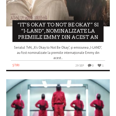
“IT’S OKAY TO NOT BE OKAY” SI
“I-LAND”, NOMINALIZATE LA
PREMIILE EMMY DIN ACEST AN
Serialul TvN, „It’s Okay to Not Be Okay”, și emisiunea „I-LAND”,
au fost nominalizate la premiile internaționale Emmy din
acest..
ȘTIRI
29 SEP
0
1