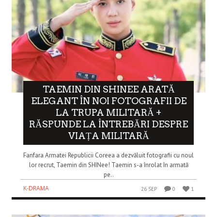
TAEMIN DIN SHINEE ARATĂ
ELEGANT ÎN NOI FOTOGRAFII DE
LA TRUPA MILITARĂ +
RĂSPUNDE LA ÎNTREBĂRI DESPRE
VIAȚA MILITARĂ
Fanfara Armatei Republicii Coreea a dezvăluit fotografii cu noul
lor recrut, Taemin din SHINee! Taemin s-a înrolat în armată
pe..
K-DRAMA
26 SEP
0
1