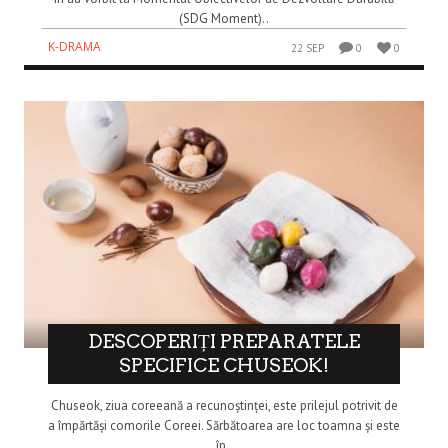
(SDG Moment)..
K-DRAMA
22 SEP
0
0
DESCOPERIȚI PREPARATELE
SPECIFICE CHUSEOK!
Chuseok, ziua coreeană a recunoștinței, este prilejul potrivit de
a împărtăși comorile Coreei. Sărbătoarea are loc toamna și este
în..