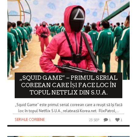
„SQUID GAME” – PRIMUL SERIAL
COREEAN CARE ÎȘI FACE LOC ÎN
TOPUL NETFLIX DIN S.U.A.
„Squid Game” este primul serial coreean care a reușit să își facă
loc în topul Netflix S.U.A., relatează Korea.net. FlixPatrol,..
SERIALE COREENE
23 SEP
1
1