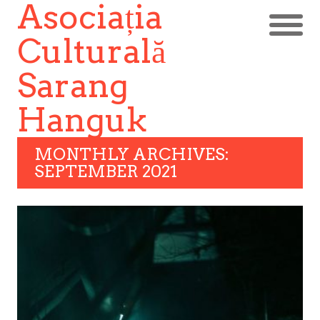
Asociația
Culturală
Sarang
Hanguk
MONTHLY ARCHIVES:
SEPTEMBER 2021