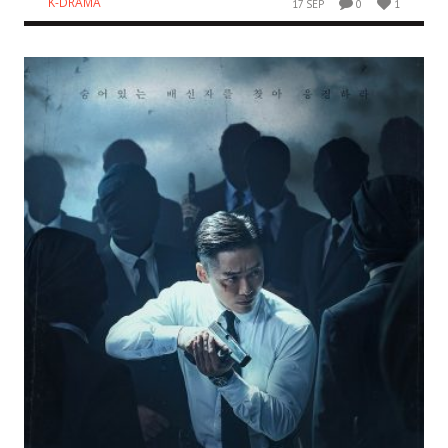
K-DRAMA
17 SEP
0
1