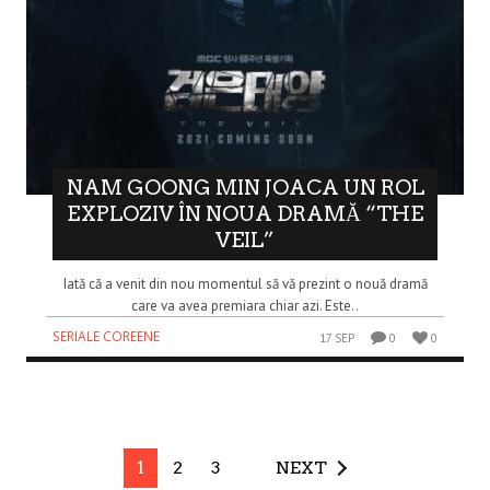
NAM GOONG MIN JOACA UN ROL
EXPLOZIV ÎN NOUA DRAMĂ “THE
VEIL”
Iată că a venit din nou momentul să vă prezint o nouă dramă
care va avea premiara chiar azi. Este..
SERIALE COREENE
17 SEP
0
0
1
2
3
NEXT