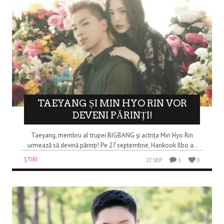
TAEYANG ȘI MIN HYO RIN VOR
DEVENI PĂRINȚI!
Taeyang, membru al trupei BIGBANG și actrița Min Hyo Rin
urmează să devină părinți! Pe 27 septembrie, Hankook Ilbo a..
ȘTIRI
27 SEP
1
0