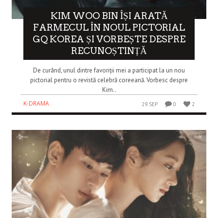
KIM WOO BIN ÎȘI ARATĂ
FARMECUL ÎN NOUL PICTORIAL
GQ KOREA ȘI VORBEȘTE DESPRE
RECUNOȘTINȚĂ
De curând, unul dintre favoriții mei a participat la un nou
pictorial pentru o revistă celebră coreeană. Vorbesc despre
Kim..
K-DRAMA
29 SEP
0
2