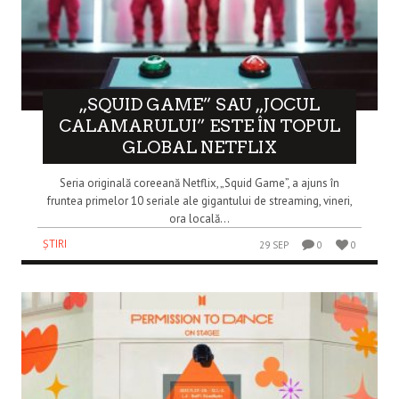
„SQUID GAME” SAU „JOCUL
CALAMARULUI” ESTE ÎN TOPUL
GLOBAL NETFLIX
Seria originală coreeană Netflix, „Squid Game”, a ajuns în
fruntea primelor 10 seriale ale gigantului de streaming, vineri,
ora locală...
ȘTIRI
29 SEP
0
0