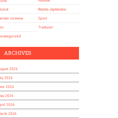
-pop
Misiune
uzică
Rețeta săptămânii
eriale coreene
Sport
iri
Traduceri
ncategorized
ARCHIVES
ugust 2026
uly 2026
une 2026
ay 2026
pril 2026
arch 2026