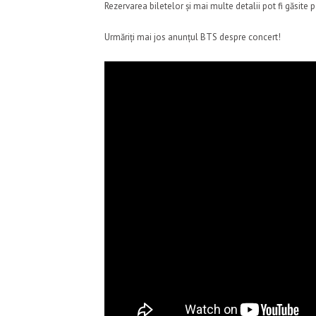
Rezervarea biletelor și mai multe detalii pot fi găsite
Urmăriți mai jos anunțul BTS despre concert!