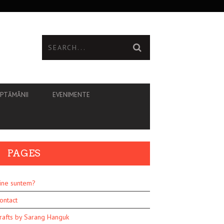
ĂPTĂMÂNII
EVENIMENTE
PAGES
ine suntem?
ontact
rafts by Sarang Hanguk