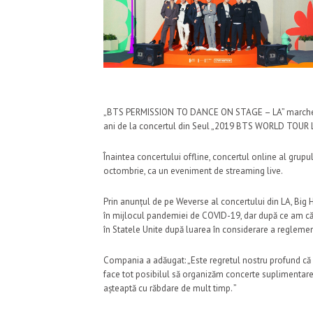
„BTS PERMISSION TO DANCE ON STAGE – LA” marchează 
ani de la concertul din Seul „2019 BTS WORLD TOUR
Înaintea concertului offline, concertul online al g
octombrie, ca un eveniment de streaming live.
Prin anunțul de pe Weverse al concertului din LA, Big H
în mijlocul pandemiei de COVID-19, dar după ce am cău
în Statele Unite după luarea în considerare a reglement
Compania a adăugat: „Este regretul nostru profund c
face tot posibilul să organizăm concerte suplimentare n
așteaptă cu răbdare de mult timp. ”