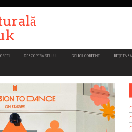
turală
uk
OREEI
DESCOPERĂ SEULUL
DELICII COREENE
REȚETA S
C
C
C