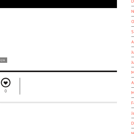
D
N
O
S
A
J
SUA
J
M
A
0
M
F
J
D
N