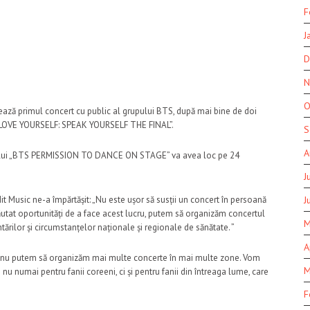
F
J
D
N
O
primul concert cu public al grupului BTS, după mai bine de doi
 LOVE YOURSELF: SPEAK YOURSELF THE FINAL”.
S
A
rupului „BTS PERMISSION TO DANCE ON STAGE” va avea loc pe 24
J
J
it Music ne-a împărtășit: „Nu este ușor să susții un concert în persoană
tat oportunități de a face acest lucru, putem să organizăm concertul
M
ărilor și circumstanțelor naționale și regionale de sănătate. ”
A
ă nu putem să organizăm mai multe concerte în mai multe zone. Vom
M
u numai pentru fanii coreeni, ci și pentru fanii din întreaga lume, care
F