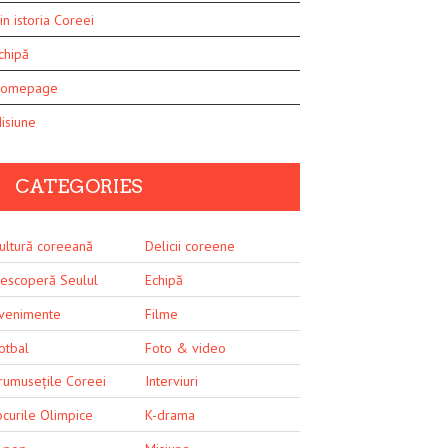
in istoria Coreei
chipă
omepage
isiune
CATEGORIES
ultură coreeană
Delicii coreene
escoperă Seulul
Echipă
venimente
Filme
otbal
Foto & video
rumusețile Coreei
Interviuri
ocurile Olimpice
K-drama