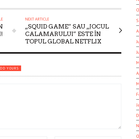
O
LE
NEXT ARTICLE
S
N
„SQUID GAME” SAU „JOCUL
A
!
CALAMARULUI” ESTE ÎN
TOPUL GLOBAL NETFLIX
J
J
M
ADD YOURS
A
M
F
J
D
N
O