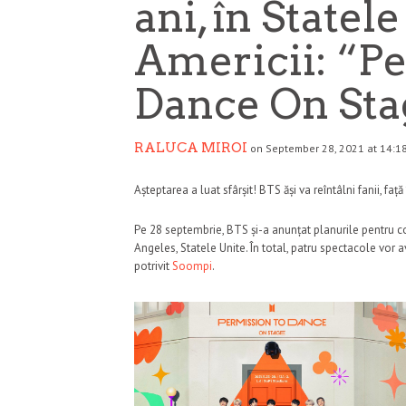
ani, în Statel
Americii: “P
Dance On Sta
RALUCA MIROI
on September 28, 2021 at 14:1
Așteptarea a luat sfârșit! BTS ăși va reîntâlni fanii, față
Pe 28 septembrie, BTS și-a anunțat planurile pentru
Angeles, Statele Unite. În total, patru spectacole vor a
potrivit
Soompi
.