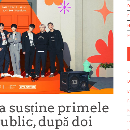
D
E
H
M
C
D
E
F
a susține primele
F
ublic, după doi
J