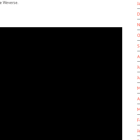
 pe Weverse.
J
D
N
O
S
A
J
J
M
A
M
F
J