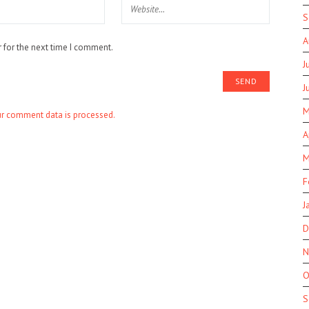
S
A
 for the next time I comment.
J
J
M
r comment data is processed.
A
M
F
J
D
N
O
S