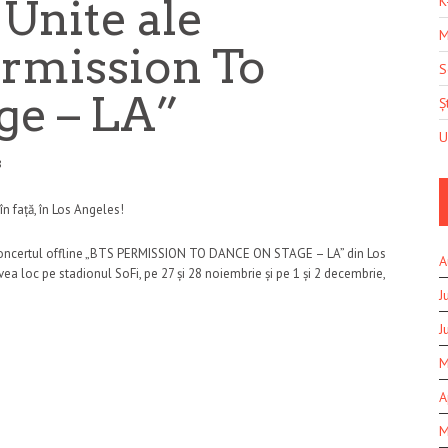
e Unite ale
K
M
ermission To
S
ge – LA”
Șt
U
8
 în față, în Los Angeles!
 concertul offline „BTS PERMISSION TO DANCE ON STAGE – LA” din Los
A
vea loc pe stadionul SoFi, pe 27 și 28 noiembrie și pe 1 și 2 decembrie,
J
J
M
A
M