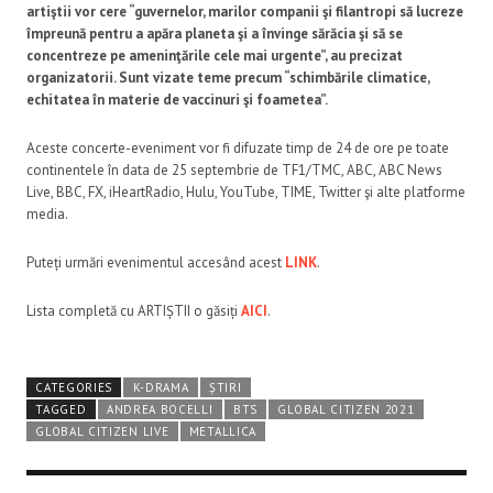
artiştii vor cere “guvernelor, marilor companii şi filantropi să lucreze
împreună pentru a apăra planeta şi a învinge sărăcia şi să se
concentreze pe ameninţările cele mai urgente”, au precizat
organizatorii. Sunt vizate teme precum “schimbările climatice,
echitatea în materie de vaccinuri şi foametea”.
Aceste concerte-eveniment vor fi difuzate timp de 24 de ore pe toate
continentele în data de 25 septembrie de TF1/TMC, ABC, ABC News
Live, BBC, FX, iHeartRadio, Hulu, YouTube, TIME, Twitter şi alte platforme
media.
Puteți urmări evenimentul accesând acest
LINK
.
Lista completă cu ARTIȘTII o găsiți
AICI
.
CATEGORIES
K-DRAMA
ȘTIRI
TAGGED
ANDREA BOCELLI
BTS
GLOBAL CITIZEN 2021
GLOBAL CITIZEN LIVE
METALLICA