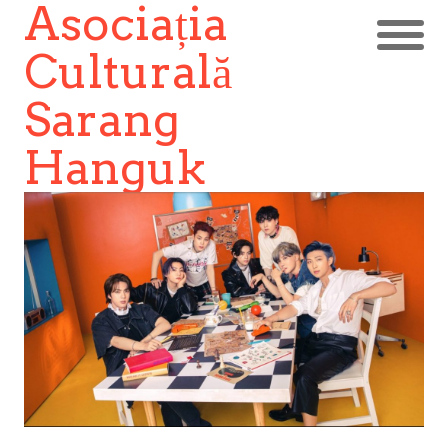
Asociația
Culturală
Sarang
Hanguk