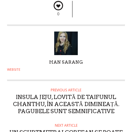
0
A
HAN SARANG
U
WEBSITE
T
H
O
PREVIOUS ARTICLE
INSULA JEJU, LOVITĂ DE TAIFUNUL
R
CHANTHU, ÎN ACEASTĂ DIMINEAȚĂ.
PAGUBELE SUNT SEMNIFICATIVE
NEXT ARTICLE