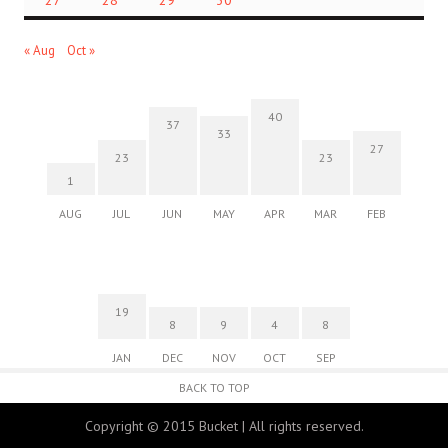
27
28
29
30
« Aug
Oct »
40
37
33
27
23
23
1
AUG
JUL
JUN
MAY
APR
MAR
FEB
19
8
9
4
8
JAN
DEC
NOV
OCT
SEP
BACK TO TOP
Copyright © 2015 Bucket | All rights reserved.