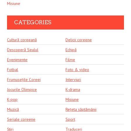
Misiune
CATEGORIES
Cultură coreeană
Delicii coreene
Descoperă Seulul
Echipă
Evenimente
Filme
Fotbal
Foto & video
Frumusețile Coreei
Interviuri
Jocurile Olimpice
K-drama
K-pop
Misiune
Muzică
Rețeta săptămânii
Seriale coreene
Sport
Știri
Traduceri