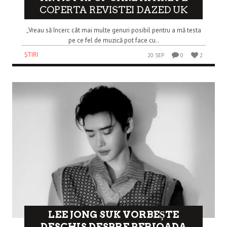
COPERTA REVISTEI DAZED UK
„Vreau să încerc cât mai multe genuri posibil pentru a mă testa
pe ce fel de muzică pot face cu..
ȘTIRI
20 SEP
0
2
LEE JONG SUK VORBEȘTE
DESCHIS DESPRE PERIOADA