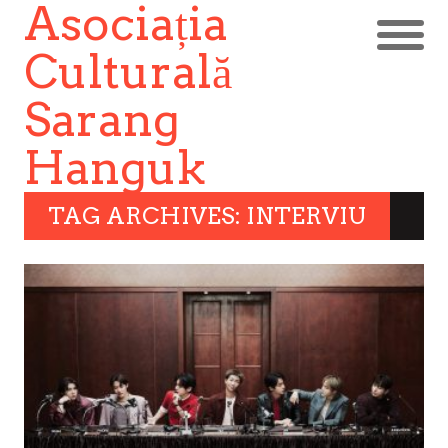
Asociația
Culturală
Sarang
Hanguk
TAG ARCHIVES: INTERVIU