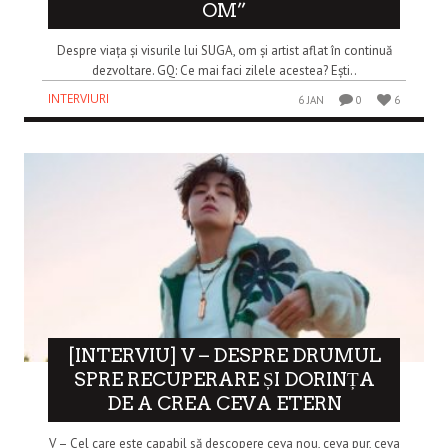
OM”
Despre viața și visurile lui SUGA, om și artist aflat în continuă
dezvoltare. GQ: Ce mai faci zilele acestea? Ești..
INTERVIURI
6 JAN
0
6
[INTERVIU] V – DESPRE DRUMUL
SPRE RECUPERARE ȘI DORINȚA
DE A CREA CEVA ETERN
V – Cel care este capabil să descopere ceva nou, ceva pur, ceva