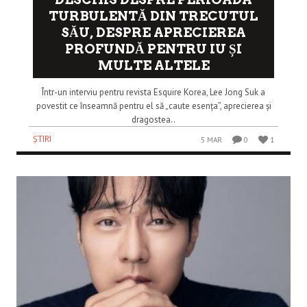
TURBULENTĂ DIN TRECUTUL
SĂU, DESPRE APRECIEREA
PROFUNDĂ PENTRU IU ȘI
MULTE ALTELE
Într-un interviu pentru revista Esquire Korea, Lee Jong Suk a
povestit ce înseamnă pentru el să „caute esența”, aprecierea și
dragostea..
ȘTIRI
5 MAR
0
1