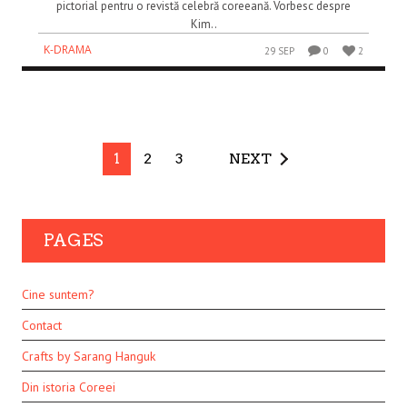
pictorial pentru o revistă celebră coreeană. Vorbesc despre
Kim..
K-DRAMA
29 SEP
0
2
1
2
3
NEXT
PAGES
Cine suntem?
Contact
Crafts by Sarang Hanguk
Din istoria Coreei