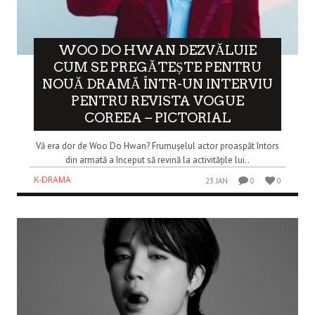
WOO DO HWAN DEZVĂLUIE
CUM SE PREGĂTEȘTE PENTRU
NOUĂ DRAMĂ ÎNTR-UN INTERVIU
PENTRU REVISTA VOGUE
COREEA – PICTORIAL
Vă era dor de Woo Do Hwan? Frumușelul actor proaspăt întors
din armată a început să revină la activitățile lui..
K-DRAMA
23 JAN
0
0