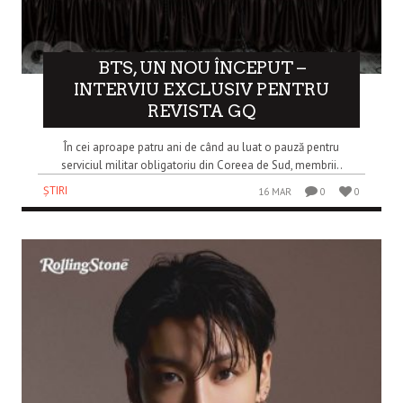
BTS, UN NOU ÎNCEPUT –
INTERVIU EXCLUSIV PENTRU
REVISTA GQ
În cei aproape patru ani de când au luat o pauză pentru
serviciul militar obligatoriu din Coreea de Sud, membrii..
ȘTIRI
16 MAR
0
0