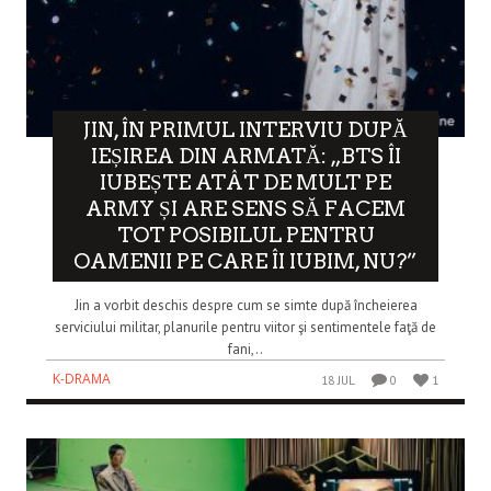
JIN, ÎN PRIMUL INTERVIU DUPĂ
IEȘIREA DIN ARMATĂ: „BTS ÎI
IUBEȘTE ATÂT DE MULT PE
ARMY ȘI ARE SENS SĂ FACEM
TOT POSIBILUL PENTRU
OAMENII PE CARE ÎI IUBIM, NU?”
Jin a vorbit deschis despre cum se simte după încheierea
serviciului militar, planurile pentru viitor şi sentimentele faţă de
fani,..
K-DRAMA
18 JUL
0
1