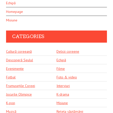
Echipă
Homepage
Misiune
CATEGORIES
Cultură coreeană
Delicii coreene
Descoperă Seulul
Echipă
Evenimente
Filme
Fotbal
Foto & video
Frumusețile Coreei
Interviuri
Jocurile Olimpice
K-drama
K-pop
Misiune
Muzică
Rețeta săptămânii