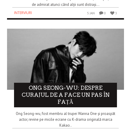
de admirat atunci când alții sunt distrași...
INTERVIURI
5 JAN
0
3
ONG SEONG-WU: DESPRE
CURAJUL DE A FACE UN PAS ÎN
FAȚĂ
Ong Seong-wu, fost membru al trupei Wanna One și proaspăt
actor, revine pe micile ecrane cu K-drama originală marca
Kakao..