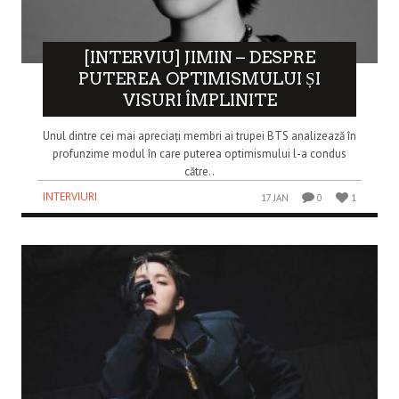
[INTERVIU] JIMIN – DESPRE
PUTEREA OPTIMISMULUI ȘI
VISURI ÎMPLINITE
Unul dintre cei mai apreciați membri ai trupei BTS analizează în
profunzime modul în care puterea optimismului l-a condus
către..
INTERVIURI
17 JAN
0
1