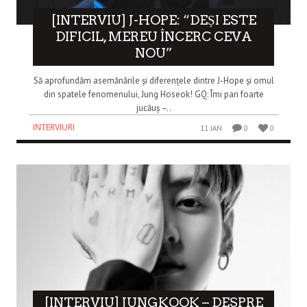
[INTERVIU] J-HOPE: “DEȘI ESTE
DIFICIL, MEREU ÎNCERC CEVA
NOU”
Să aprofundăm asemănările și diferențele dintre J-Hope și omul
din spatele fenomenului, Jung Hoseok! GQ: Îmi pari foarte
jucăuș –..
INTERVIURI
11 JAN
0
0
[INTERVIU] JUNGKOOK – DESPRE