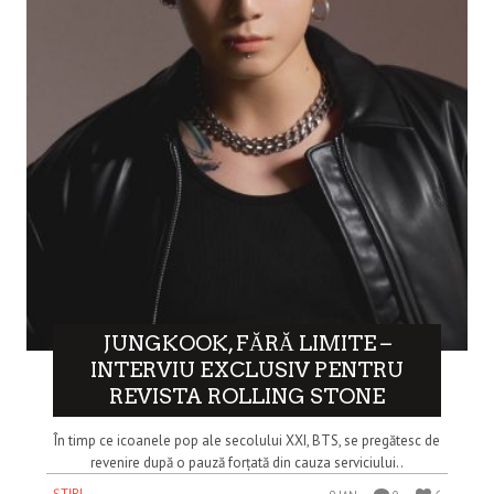
JUNGKOOK, FĂRĂ LIMITE –
INTERVIU EXCLUSIV PENTRU
REVISTA ROLLING STONE
În timp ce icoanele pop ale secolului XXI, BTS, se pregătesc de
revenire după o pauză forțată din cauza serviciului..
ȘTIRI