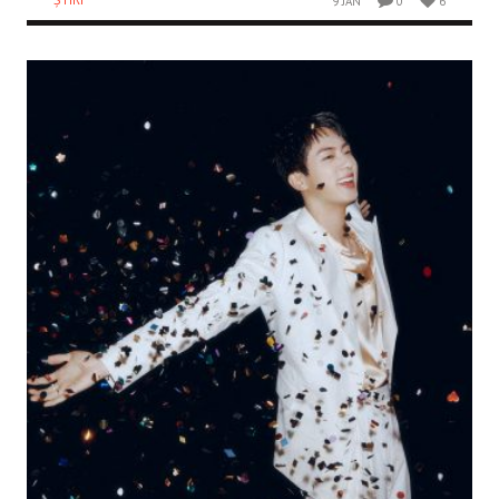
9 JAN
0
6