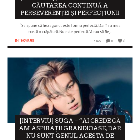
CĂUTAREA CONTINUĂ A
PERSEVERENȚEI ȘI PERFECȚIUNII
“Se spune că hexagonul este forma perfectă. Dar în a mea
există o crăpătură. Nu este perfectă. Vreau să fie,..
INTERVIURI
7 JAN
0
6
[INTERVIU] SUGA – “AI CREDE CĂ
AM ASPIRAȚII GRANDIOASE, DAR
NU SUNT GENUL ACESTA DE