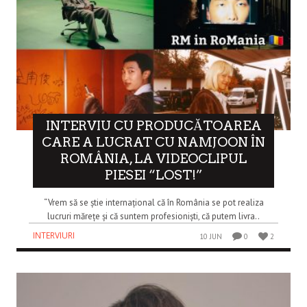
INTERVIU CU PRODUCĂTOAREA
CARE A LUCRAT CU NAMJOON ÎN
ROMÂNIA, LA VIDEOCLIPUL
PIESEI “LOST!”
“Vrem să se știe internațional că în România se pot realiza
lucruri mărețe și că suntem profesioniști, că putem livra..
INTERVIURI
10 JUN
0
2