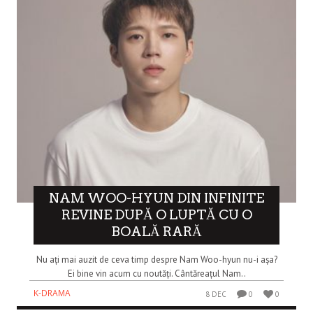
NAM WOO-HYUN DIN INFINITE
REVINE DUPĂ O LUPTĂ CU O
BOALĂ RARĂ
Nu ați mai auzit de ceva timp despre Nam Woo-hyun nu-i așa?
Ei bine vin acum cu noutăți. Cântăreațul Nam..
K-DRAMA
8 DEC
0
0