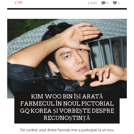
ȘTIRI
1 NOV
0
1
KIM WOO BIN ÎȘI ARATĂ
FARMECUL ÎN NOUL PICTORIAL
GQ KOREA ȘI VORBEȘTE DESPRE
RECUNOȘTINȚĂ
De curând, unul dintre favoriții mei a participat la un nou