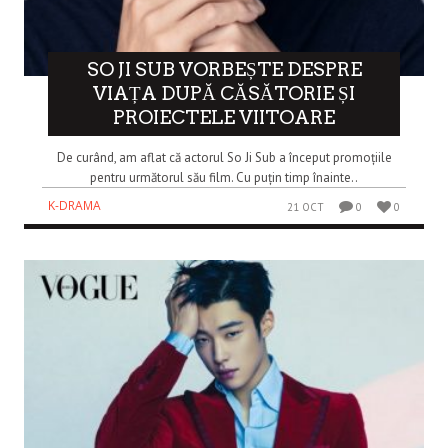
SO JI SUB VORBEȘTE DESPRE
VIAȚA DUPĂ CĂSĂTORIE ȘI
PROIECTELE VIITOARE
De curând, am aflat că actorul So Ji Sub a început promoțiile
pentru următorul său film. Cu puțin timp înainte..
K-DRAMA
21 OCT
0
0