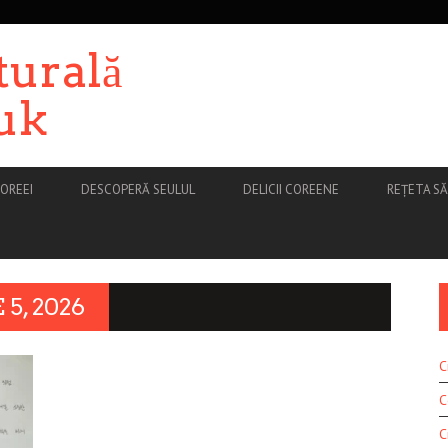
turală
uk
OREEI
DESCOPERĂ SEULUL
DELICII COREENE
REȚETA S
5, 2026
C
C
C