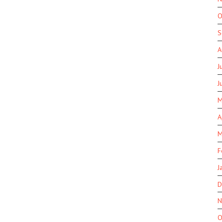
O
S
A
J
J
M
A
M
F
J
D
N
O