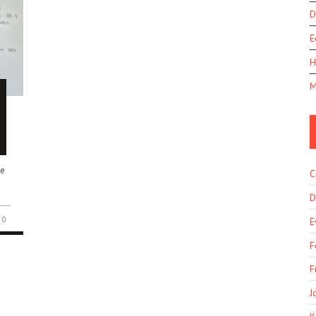
D
E
H
M
ie
C
D
0
E
F
F
J