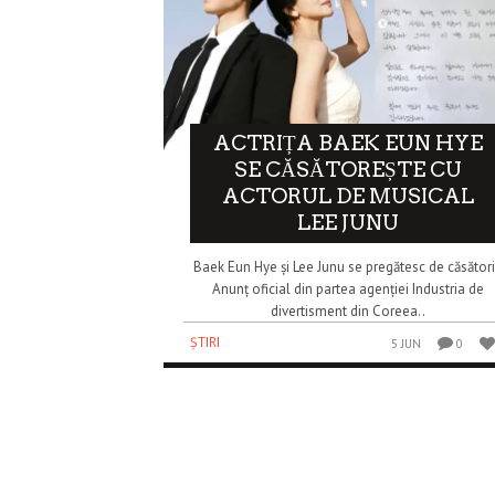
ACTRIȚA BAEK EUN HYE
SE CĂSĂTOREȘTE CU
ACTORUL DE MUSICAL
LEE JUNU
Baek Eun Hye și Lee Junu se pregătesc de căsător
Anunț oficial din partea agenției Industria de
divertisment din Coreea..
ȘTIRI
5 JUN
0