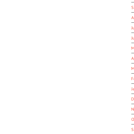
S
A
J
J
M
A
M
F
J
D
N
O
S