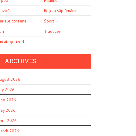
-pop
Misiune
uzică
Rețeta săptămânii
eriale coreene
Sport
iri
Traduceri
ncategorized
ARCHIVES
ugust 2026
uly 2026
une 2026
ay 2026
pril 2026
arch 2026