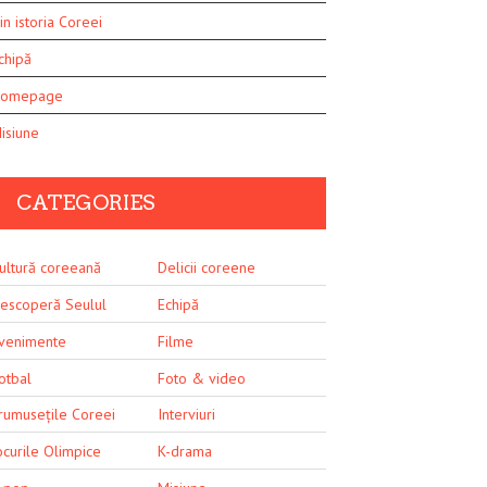
in istoria Coreei
chipă
omepage
isiune
CATEGORIES
ultură coreeană
Delicii coreene
escoperă Seulul
Echipă
venimente
Filme
otbal
Foto & video
rumusețile Coreei
Interviuri
ocurile Olimpice
K-drama