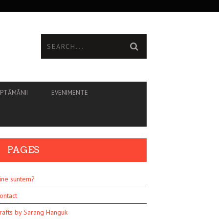
ĂPTĂMÂNII
EVENIMENTE
PAGES
ine suntem?
ontact
rafts by Sarang Hanguk