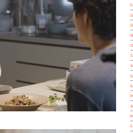
F
J
D
N
O
S
A
J
J
M
A
M
F