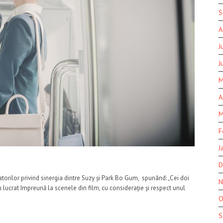
S
A
J
J
M
A
M
F
J
D
torilor privind sinergia dintre Suzy și Park Bo Gum, spunând: „Cei doi
N
 lucrat împreună la scenele din film, cu considerație și respect unul
O
S