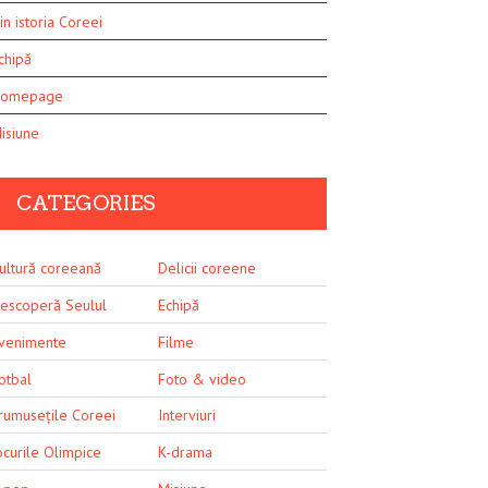
in istoria Coreei
chipă
omepage
isiune
CATEGORIES
ultură coreeană
Delicii coreene
escoperă Seulul
Echipă
venimente
Filme
otbal
Foto & video
rumusețile Coreei
Interviuri
ocurile Olimpice
K-drama