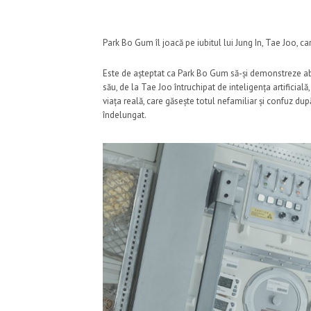
Park Bo Gum îl joacă pe iubitul lui Jung In, Tae Joo, ca
Este de așteptat ca Park Bo Gum să-și demonstreze abili
său, de la Tae Joo întruchipat de inteligența artificială
viața reală, care găsește totul nefamiliar și confuz dup
îndelungat
.