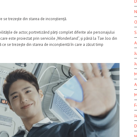
D
N
re se trezește din starea de inconștiență.
O
S
tățile de actor, portretizând părți complet diferite ale personajului
, care este proiectat prin serviciile „Wonderland”, și până la Tae Joo din
A
ă
ce se trezește din starea de inconștientă în care a zăcut timp
J
J
M
A
M
F
J
D
N