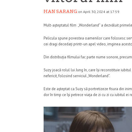
HAN SARANG
on April 30, 2024 at 17:59
Mult-așteptatul film „Wonderland” a dezvăluit primele
Pelicula spune povestea oamenilor care folosesc servic
cei dragi decedați printr-un apel video, imginea acestora
Din distribuția filmului fac parte nume sonore, precu
Suzy joacă rolul lui Jung In, care își reconstituie iubit
nefericit, folosind serviciul „Wonderland”.
Este de așteptat ca Suzy să portretizeze fisura din ini
dor în timp ce își petrece viața de zi cu zi cu iubitul ei r