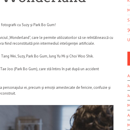
K
M
S
 fotografii cu Suzy și Park Bo Gum!
Șt
iul „Wonderland”, care le permite utilizatorilor să se reîntâlnească cu
U
 fiind reconstituită prin intermediul inteligenței artificiale.
m Tang Wei, Suzy, Park Bo Gum, Jung Yu Mi și Choi Woo Shik.
ul Tae Joo (Park Bo Gum), care stă întins în pat după un accident
A
J
ma personajului ei, precum și emoții amestecate de fericire, confuzie și
econstruit.
J
M
A
M