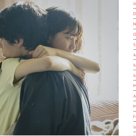
J
D
N
O
S
A
J
J
M
A
M
F
J