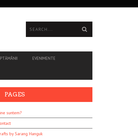
ĂPTĂMÂNII
EVENIMENTE
PAGES
ine suntem?
ontact
rafts by Sarang Hanguk