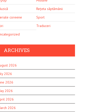
-pop
Misiune
uzică
Rețeta săptămânii
eriale coreene
Sport
iri
Traduceri
ncategorized
ARCHIVES
ugust 2026
uly 2026
une 2026
ay 2026
pril 2026
arch 2026