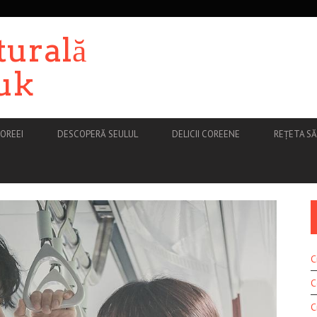
turală
uk
OREEI
DESCOPERĂ SEULUL
DELICII COREENE
REȚETA S
C
C
C