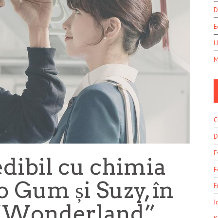
D
E
H
M
C
D
E
dibil cu chimia
F
o Gum și Suzy, în
F
J
m “Wonderland”