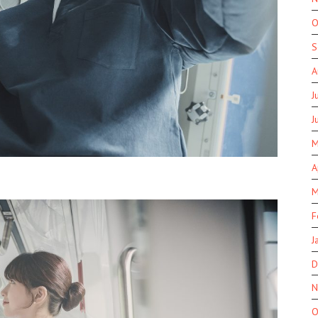
O
S
A
J
J
M
A
M
F
J
D
N
O