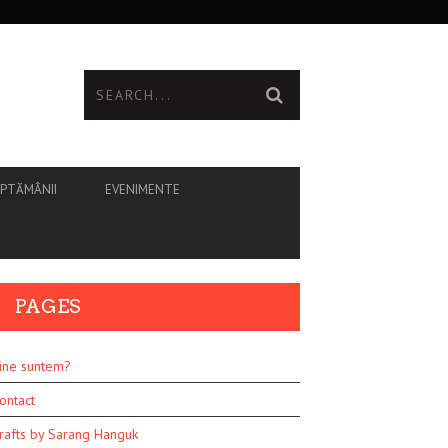
ĂPTĂMÂNII
EVENIMENTE
PAGES
ine suntem?
ontact
rafts by Sarang Hanguk