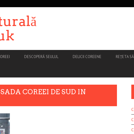
turală
uk
OREEI
DESCOPERĂ SEULUL
DELICII COREENE
REȚETA S
ADA COREEI DE SUD IN
C
C
C