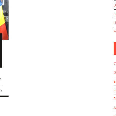
D
E
H
M
C
D
e
E
F
1
F
J