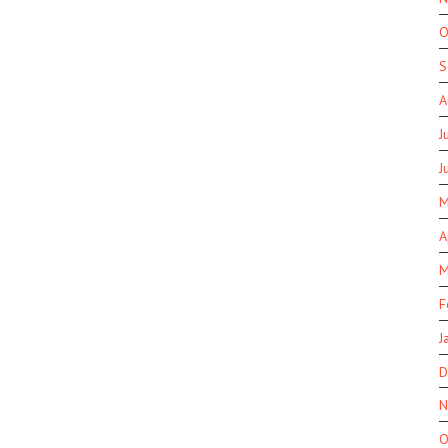
O
S
A
J
J
M
A
M
F
J
D
N
O