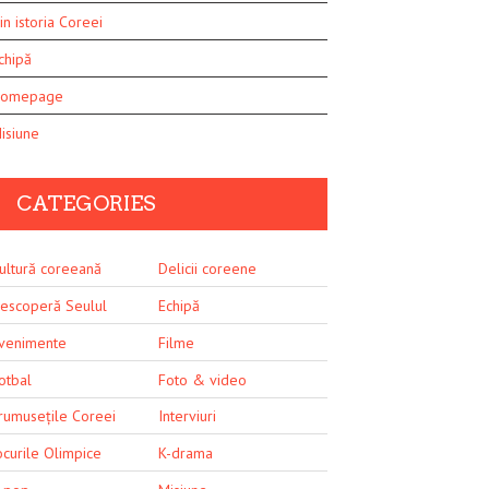
in istoria Coreei
chipă
omepage
isiune
CATEGORIES
ultură coreeană
Delicii coreene
escoperă Seulul
Echipă
venimente
Filme
otbal
Foto & video
rumusețile Coreei
Interviuri
ocurile Olimpice
K-drama