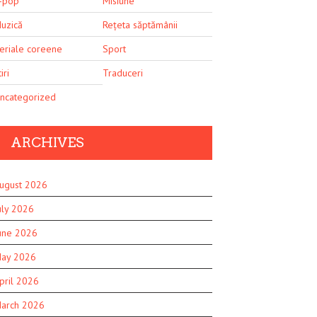
-pop
Misiune
uzică
Rețeta săptămânii
eriale coreene
Sport
iri
Traduceri
ncategorized
ARCHIVES
ugust 2026
uly 2026
une 2026
ay 2026
pril 2026
arch 2026