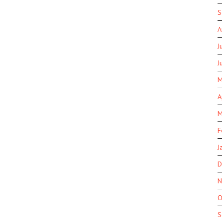
S
A
J
J
M
A
M
F
J
D
N
O
S