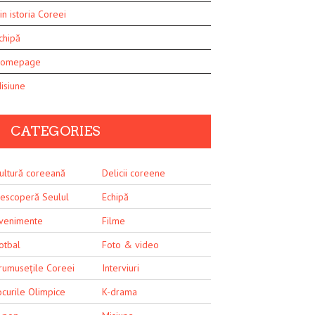
in istoria Coreei
chipă
omepage
isiune
CATEGORIES
ultură coreeană
Delicii coreene
escoperă Seulul
Echipă
venimente
Filme
otbal
Foto & video
rumusețile Coreei
Interviuri
ocurile Olimpice
K-drama