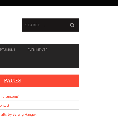
ĂPTĂMÂNII
EVENIMENTE
PAGES
ine suntem?
ontact
rafts by Sarang Hanguk