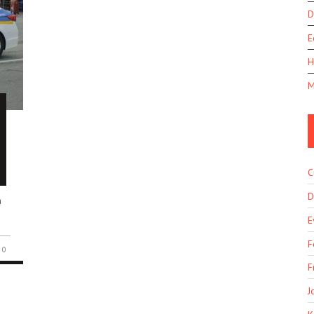
D
E
H
M
C
D
n
E
F
0
F
J