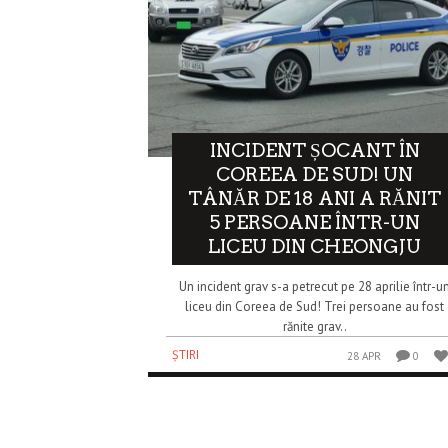
INCIDENT ȘOCANT ÎN
COREEA DE SUD! UN
TÂNĂR DE 18 ANI A RĂNIT
5 PERSOANE ÎNTR-UN
LICEU DIN CHEONGJU
Un incident grav s-a petrecut pe 28 aprilie într-u
liceu din Coreea de Sud! Trei persoane au fost
rănite grav..
ȘTIRI
28 APR
0