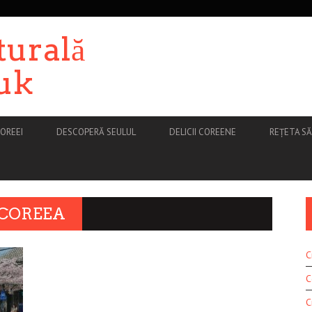
turală
uk
OREEI
DESCOPERĂ SEULUL
DELICII COREENE
REȚETA S
 COREEA
C
C
C