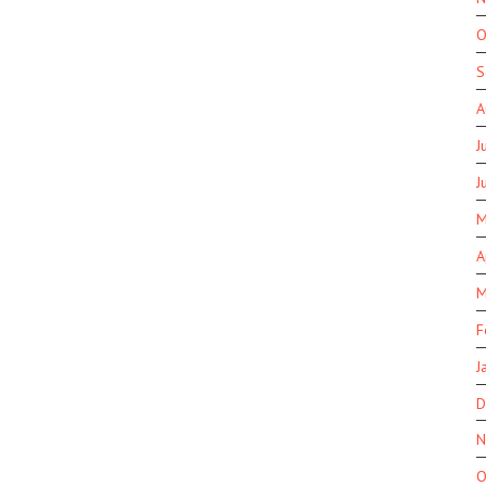
O
S
A
J
J
M
A
M
F
J
D
N
O