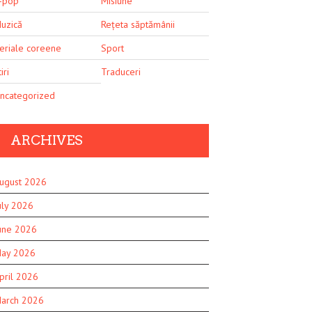
-pop
Misiune
uzică
Rețeta săptămânii
eriale coreene
Sport
iri
Traduceri
ncategorized
ARCHIVES
ugust 2026
uly 2026
une 2026
ay 2026
pril 2026
arch 2026