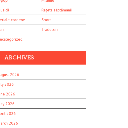
-pop
Misiune
uzică
Rețeta săptămânii
eriale coreene
Sport
iri
Traduceri
ncategorized
ARCHIVES
ugust 2026
uly 2026
une 2026
ay 2026
pril 2026
arch 2026