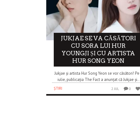
JUKJAE SE VA CĂSĂTORI
CU SORA LUI HUR
YOUNGJI ȘI CU ARTISTA
HUR SONG YEON
Jukjae și artista Hur Song Yeon se vor căsători! Pe
iulie, publicația The Fact a anunțat că Jukjae și..
ȘTIRI
2 JUL
0