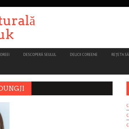
turală
uk
OREEI
DESCOPERĂ SEULUL
DELICII COREENE
REȚETA S
OUNGJI
C
C
C