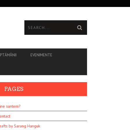
ĂPTĂMÂNII
EVENIMENTE
PAGES
ine suntem?
ontact
rafts by Sarang Hanguk