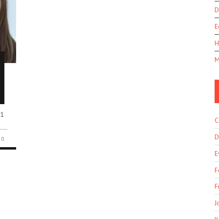
D
E
H
M
 1
C
D
0
E
F
F
J