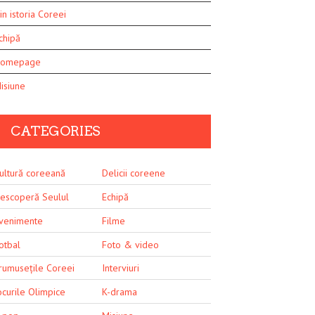
in istoria Coreei
chipă
omepage
isiune
CATEGORIES
ultură coreeană
Delicii coreene
escoperă Seulul
Echipă
venimente
Filme
otbal
Foto & video
rumusețile Coreei
Interviuri
ocurile Olimpice
K-drama