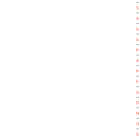
S
A
J
J
M
A
M
F
J
D
N
O
S