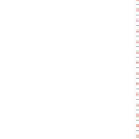
O
S
A
J
J
M
A
M
F
J
D
N
O