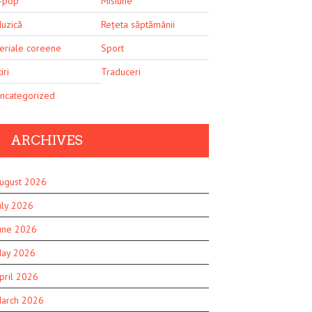
-pop
Misiune
uzică
Rețeta săptămânii
eriale coreene
Sport
iri
Traduceri
ncategorized
ARCHIVES
ugust 2026
uly 2026
une 2026
ay 2026
pril 2026
arch 2026