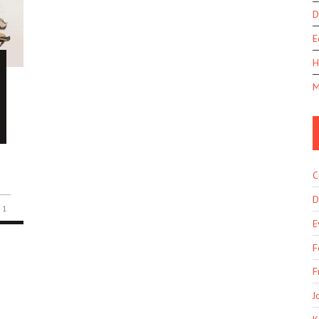
D
E
H
M
C
D
1
E
F
F
J