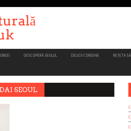
turală
uk
OREEI
DESCOPERĂ SEULUL
DELICII COREENE
REȚETA S
DAI SEOUL
C
C
C