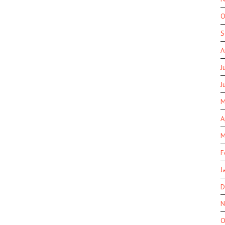
O
S
A
J
J
M
A
M
F
J
D
N
O