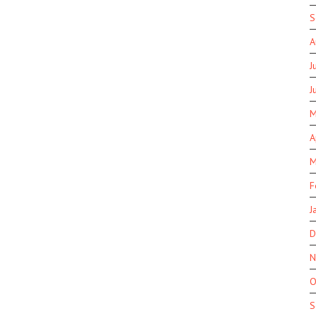
S
A
J
J
M
A
M
F
J
D
N
O
S