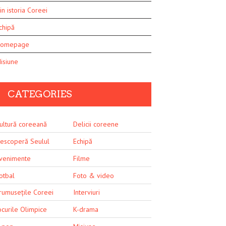
in istoria Coreei
chipă
omepage
isiune
CATEGORIES
ultură coreeană
Delicii coreene
escoperă Seulul
Echipă
venimente
Filme
otbal
Foto & video
rumusețile Coreei
Interviuri
ocurile Olimpice
K-drama