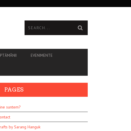
ĂPTĂMÂNII
EVENIMENTE
PAGES
ine suntem?
ontact
rafts by Sarang Hanguk