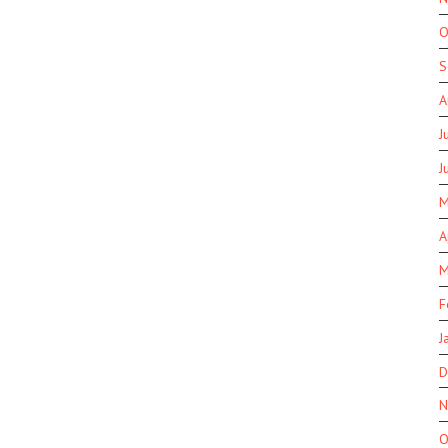
O
S
A
J
J
M
A
M
F
J
D
N
O