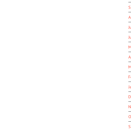
S
A
J
J
M
A
M
F
J
D
N
O
S