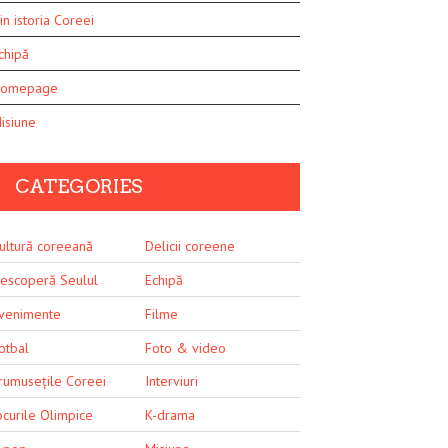
in istoria Coreei
chipă
omepage
isiune
CATEGORIES
ultură coreeană
Delicii coreene
escoperă Seulul
Echipă
venimente
Filme
otbal
Foto & video
rumusețile Coreei
Interviuri
ocurile Olimpice
K-drama