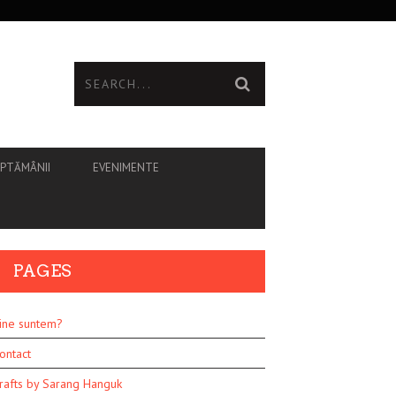
ĂPTĂMÂNII
EVENIMENTE
PAGES
ine suntem?
ontact
rafts by Sarang Hanguk