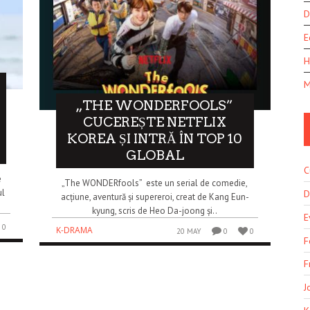
D
E
H
M
„THE WONDERFOOLS”
CUCEREȘTE NETFLIX
KOREA ȘI INTRĂ ÎN TOP 10
GLOBAL
C
e
„The WONDERfools” este un serial de comedie,
ul
D
acțiune, aventură și supereroi, creat de Kang Eun-
kyung, scris de Heo Da-joong și..
E
0
K-DRAMA
20 MAY
0
0
F
F
J