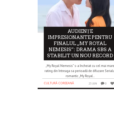
AUDIENȚE
IMPRESIONANTE PENTRU
FINALUL „MY ROYAL
NEMESIS”: DRAMA SBS A
STABILIT UN NOU RECORD
„My Royal Nemesis” s-a încheiat cu cel mai mar
rating din întreaga sa perioadă de difuzare Serial
romantic „My Royal..
CULTURĂ COREEANĂ
23 JUN
0