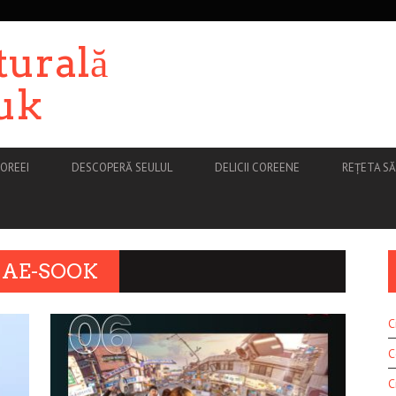
turală
uk
OREEI
DESCOPERĂ SEULUL
DELICII COREENE
REȚETA S
HAE-SOOK
C
C
C