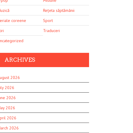
-pop
Misiune
uzică
Rețeta săptămânii
eriale coreene
Sport
iri
Traduceri
ncategorized
ARCHIVES
ugust 2026
uly 2026
une 2026
ay 2026
pril 2026
arch 2026