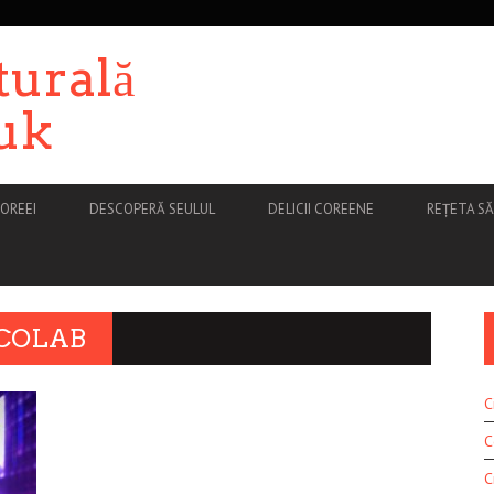
turală
uk
OREEI
DESCOPERĂ SEULUL
DELICII COREENE
REȚETA S
 COLAB
C
C
C