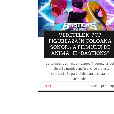
VEDETELE K-POP
FIGUREAZĂ ÎN COLOANA
SONORĂ A FILMULUI DE
ANIMAȚIE “BASTIONS”
Sursa: gossipchimp.com Lumea K-popului a fos
implicată dintotdeauna în diverse proiecte,
colaborări. Se pare că de data aceasta ne
surprinde..
FILME
10 APR
0