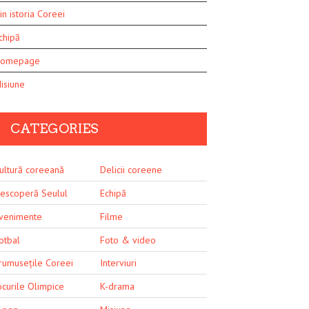
in istoria Coreei
chipă
omepage
isiune
CATEGORIES
ultură coreeană
Delicii coreene
escoperă Seulul
Echipă
venimente
Filme
otbal
Foto & video
rumusețile Coreei
Interviuri
ocurile Olimpice
K-drama