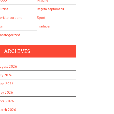
-pop
Misiune
uzică
Rețeta săptămânii
eriale coreene
Sport
iri
Traduceri
ncategorized
ARCHIVES
ugust 2026
uly 2026
une 2026
ay 2026
pril 2026
arch 2026