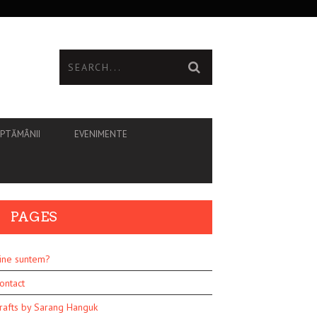
ĂPTĂMÂNII
EVENIMENTE
PAGES
ine suntem?
ontact
rafts by Sarang Hanguk