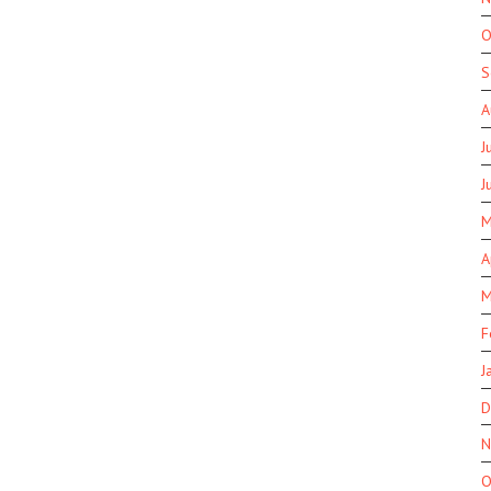
O
S
A
J
J
M
A
M
F
J
D
N
O