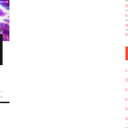
D
E
H
M
C
t
D
E
0
F
F
J