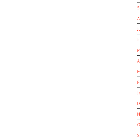
S
A
J
J
M
A
M
F
J
D
N
O
S