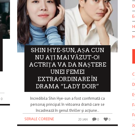
D
E
H
M
SHIN HYE-SUN, AȘA CUN
NU AȚI MAI VĂZUT-O!
ACTRIȚA VA DA NAȘTERE
UNEI FEMEI
C
e
EXTRAORDINARE ÎN
D
DRAMA “LADY DOIR”
E
Incredibila Shin Hye-sun a fost confirmată ca
0
personaj principal în viitoarea dramă care se
F
încadrează în genul thriller și acțiune..
F
SERIALE COREENE
20 JAN
0
0
J