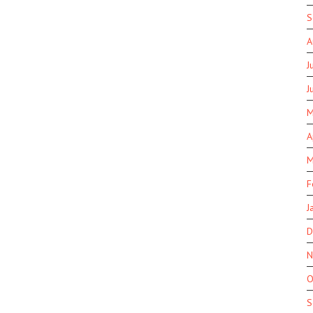
S
A
J
J
M
A
M
F
J
D
N
O
S