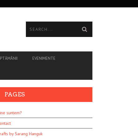
ĂPTĂMÂNII
EVENIMENTE
PAGES
ine suntem?
ontact
rafts by Sarang Hanguk