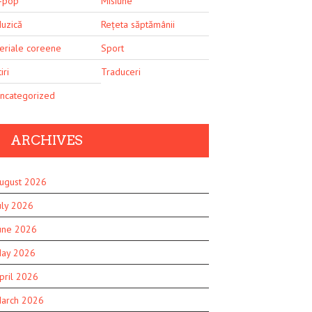
-pop
Misiune
uzică
Rețeta săptămânii
eriale coreene
Sport
iri
Traduceri
ncategorized
ARCHIVES
ugust 2026
uly 2026
une 2026
ay 2026
pril 2026
arch 2026