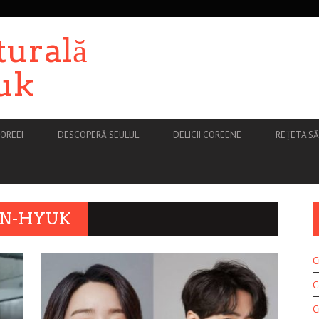
turală
uk
OREEI
DESCOPERĂ SEULUL
DELICII COREENE
REȚETA S
UN-HYUK
C
C
C