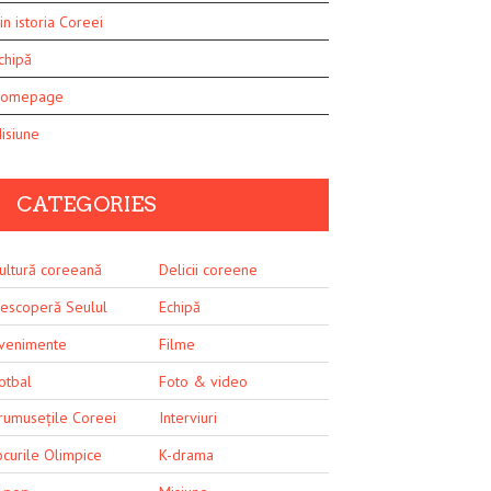
in istoria Coreei
chipă
omepage
isiune
CATEGORIES
ultură coreeană
Delicii coreene
escoperă Seulul
Echipă
venimente
Filme
otbal
Foto & video
rumusețile Coreei
Interviuri
ocurile Olimpice
K-drama