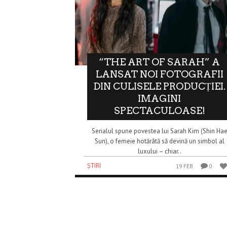
“THE ART OF SARAH” A
LANSAT NOI FOTOGRAFII
DIN CULISELE PRODUCȚIEI.
IMAGINI
SPECTACULOASE!
Serialul spune povestea lui Sarah Kim (Shin Ha
Sun), o femeie hotărâtă să devină un simbol al
luxului – chiar..
ȘTIRI
19 FEB
0