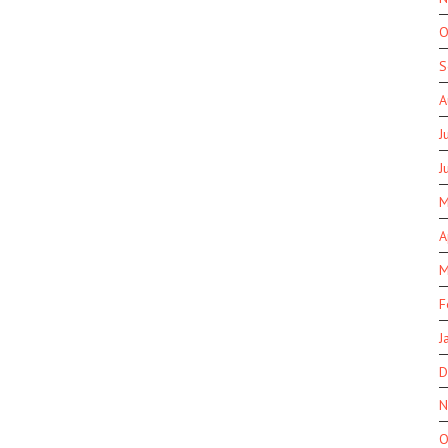
O
S
A
J
J
M
A
M
F
J
D
N
O