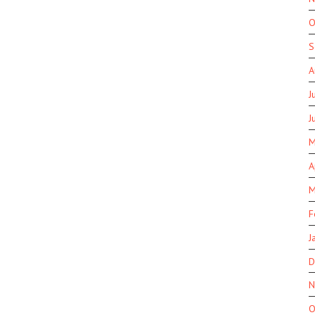
O
S
A
J
J
M
A
M
F
J
D
N
O