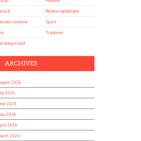
-pop
Misiune
uzică
Rețeta săptămânii
eriale coreene
Sport
iri
Traduceri
ncategorized
ARCHIVES
ugust 2026
uly 2026
une 2026
ay 2026
pril 2026
arch 2026