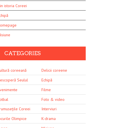
in istoria Coreei
chipă
omepage
isiune
CATEGORIES
ultură coreeană
Delicii coreene
escoperă Seulul
Echipă
venimente
Filme
otbal
Foto & video
rumusețile Coreei
Interviuri
ocurile Olimpice
K-drama