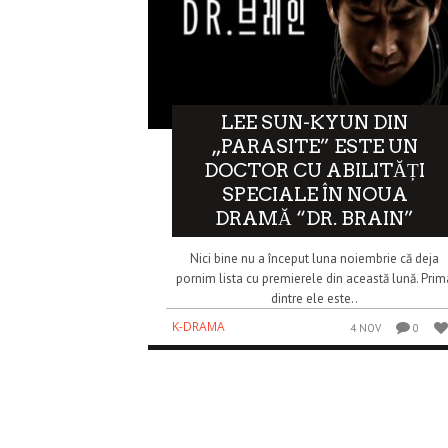
LEE SUN-KYUN DIN
„PARASITE” ESTE UN
DOCTOR CU ABILITĂȚI
SPECIALE ÎN NOUA
DRAMĂ “DR. BRAIN”
Nici bine nu a început luna noiembrie că deja
pornim lista cu premierele din această lună. Prim
dintre ele este..
K-DRAMA
4 NOV
0