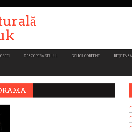
turală
uk
OREEI
DESCOPERĂ SEULUL
DELICII COREENE
REȚETA S
 DRAMA
C
C
C