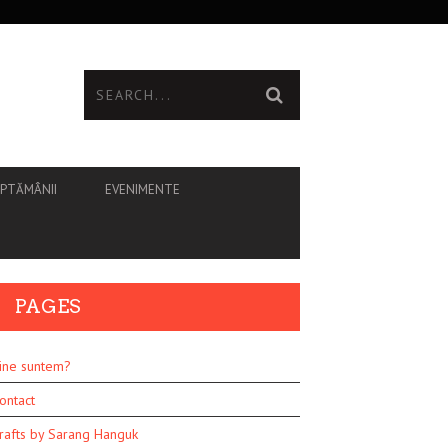
ĂPTĂMÂNII
EVENIMENTE
PAGES
ine suntem?
ontact
rafts by Sarang Hanguk