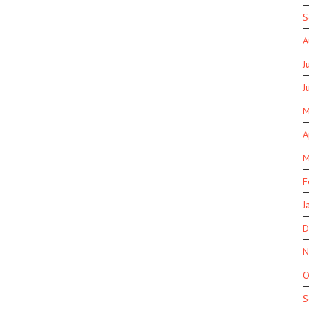
S
A
J
J
M
A
M
F
J
D
N
O
S