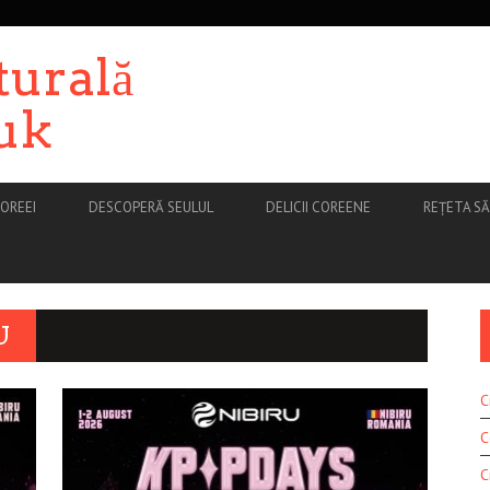
turală
uk
OREEI
DESCOPERĂ SEULUL
DELICII COREENE
REȚETA S
U
C
C
C