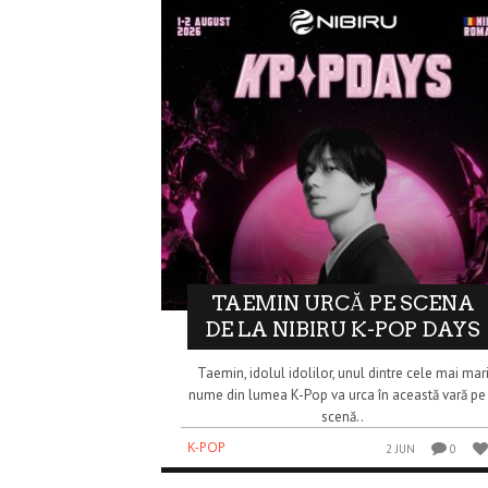
TAEMIN URCĂ PE SCENA
DE LA NIBIRU K-POP DAYS
Taemin, idolul idolilor, unul dintre cele mai mar
nume din lumea K-Pop va urca în această vară pe
scenă..
K-POP
2 JUN
0