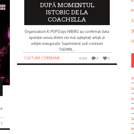
K
DUPĂ MOMENTUL
M
ISTORIC DE LA
COACHELLA
S
Șt
Organizatorii K-POP Days NIBIRU au confirmat data
apariției unuia dintre cei mai așteptați artiști ai
U
ediției inaugurale. Superstarul sud-coreean
TAEMIN,..
CULTURĂ COREEANĂ
4 JUN
0
0
A
J
J
i
 o
M
A
0
M