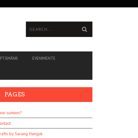
ĂPTĂMÂNII
EVENIMENTE
PAGES
ine suntem?
ontact
rafts by Sarang Hanguk