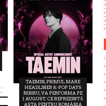
D
E
H
M
C
D
E
TAEMIN, PRIMUL MARE
F
HEADLINER K-POP DAYS
F
NIBIRU, VA PERFORMA PE
0
1 AUGUST. CE REPREZINTĂ
J
ASTA PENTRU ROMÂNIA