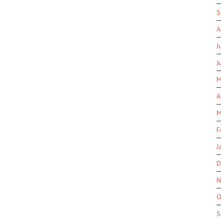
S
A
J
J
M
A
M
F
J
D
N
O
S