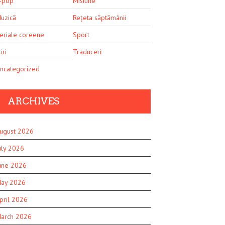
-pop
Misiune
uzică
Rețeta săptămânii
eriale coreene
Sport
iri
Traduceri
ncategorized
ARCHIVES
ugust 2026
uly 2026
une 2026
ay 2026
pril 2026
arch 2026