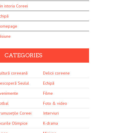
in istoria Coreei
chipă
omepage
isiune
CATEGORIES
ultură coreeană
Delicii coreene
escoperă Seulul
Echipă
venimente
Filme
otbal
Foto & video
rumusețile Coreei
Interviuri
ocurile Olimpice
K-drama