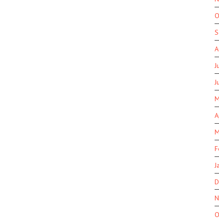
O
S
A
J
J
M
A
M
F
J
D
N
O