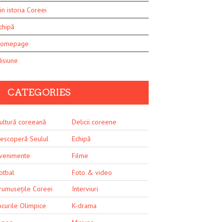
in istoria Coreei
chipă
omepage
isiune
CATEGORIES
ultură coreeană
Delicii coreene
escoperă Seulul
Echipă
venimente
Filme
otbal
Foto & video
rumusețile Coreei
Interviuri
ocurile Olimpice
K-drama