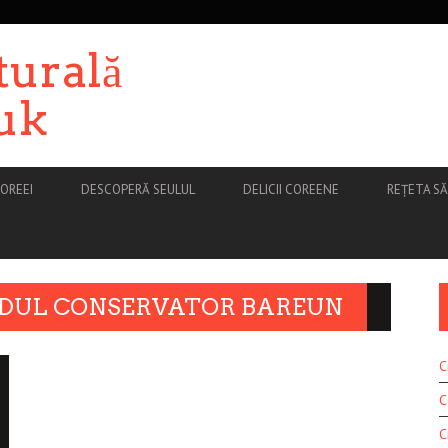
turală
uk
OREEI
DESCOPERĂ SEULUL
DELICII COREENE
REȚETA S
IDUL CONSERVATOR BAREUN
C
C
C