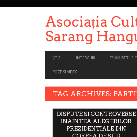
SECONDARY
NAVIGATION
Asociația Cul
Sarang Hang
PRIMARY
ȘTIRI
INTERVIURI
FRUMUSETILE C
NAVIGATION
POZE SI VIDEO
TAG ARCHIVES: PART
DISPUTE SI CONTROVERSE
INAINTEA ALEGERILOR
PREZIDENTIALE DIN
COREEA DE SUD