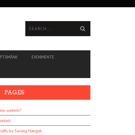
ĂPTĂMÂNII
EVENIMENTE
PAGES
ine suntem?
ontact
rafts by Sarang Hanguk