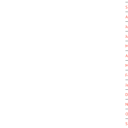
S
A
J
J
M
A
M
F
J
D
N
O
S