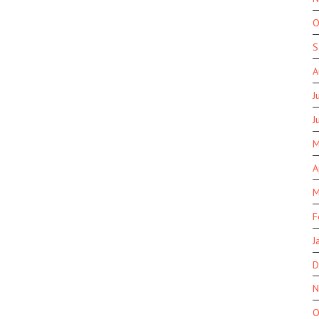
O
S
A
J
J
M
A
M
F
J
D
N
O