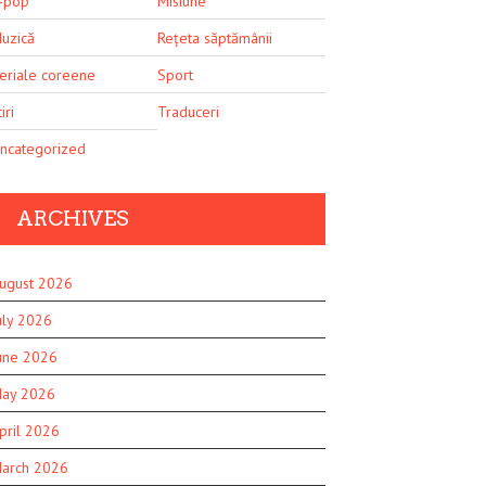
-pop
Misiune
uzică
Rețeta săptămânii
eriale coreene
Sport
iri
Traduceri
ncategorized
ARCHIVES
ugust 2026
uly 2026
une 2026
ay 2026
pril 2026
arch 2026