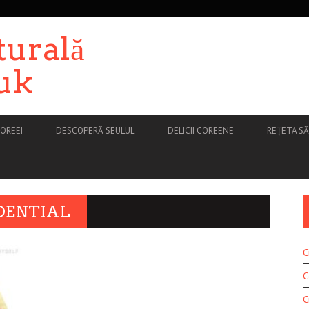
turală
uk
OREEI
DESCOPERĂ SEULUL
DELICII COREENE
REȚETA S
IDENTIAL
C
C
C