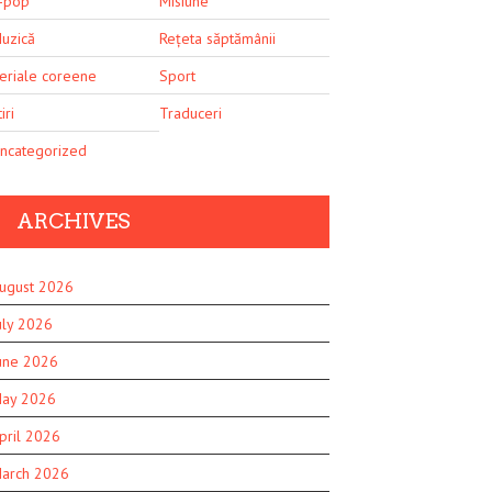
-pop
Misiune
uzică
Rețeta săptămânii
eriale coreene
Sport
iri
Traduceri
ncategorized
ARCHIVES
ugust 2026
uly 2026
une 2026
ay 2026
pril 2026
arch 2026