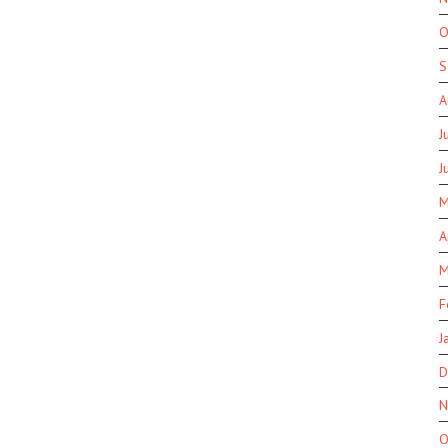
O
S
A
J
J
M
A
M
F
J
D
N
O