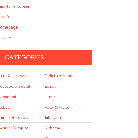
in istoria Coreei
chipă
omepage
isiune
CATEGORIES
ultură coreeană
Delicii coreene
escoperă Seulul
Echipă
venimente
Filme
otbal
Foto & video
rumusețile Coreei
Interviuri
ocurile Olimpice
K-drama