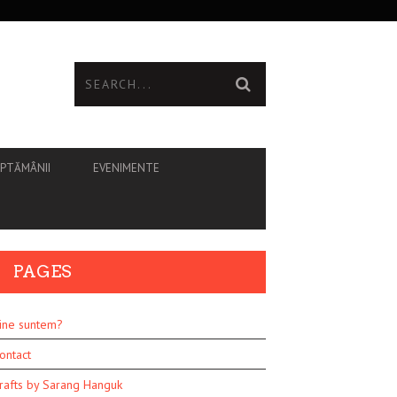
ĂPTĂMÂNII
EVENIMENTE
PAGES
ine suntem?
ontact
rafts by Sarang Hanguk