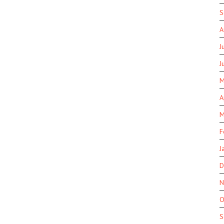
S
A
J
J
M
A
M
F
J
D
N
O
S