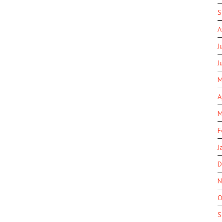
S
A
J
J
M
A
M
F
J
D
N
O
S