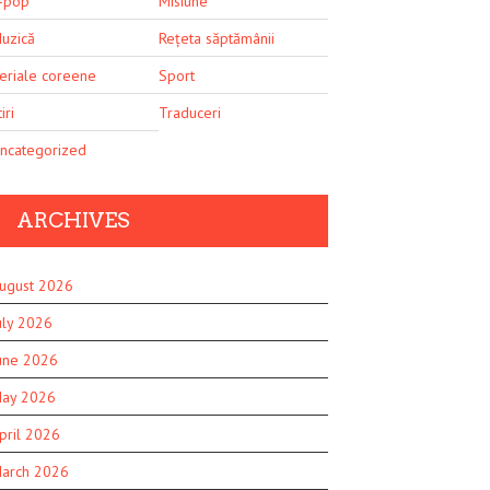
-pop
Misiune
uzică
Rețeta săptămânii
eriale coreene
Sport
iri
Traduceri
ncategorized
ARCHIVES
ugust 2026
uly 2026
une 2026
ay 2026
pril 2026
arch 2026