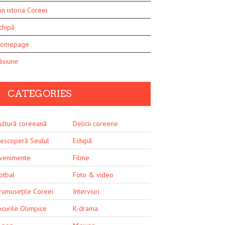
in istoria Coreei
chipă
omepage
isiune
CATEGORIES
ultură coreeană
Delicii coreene
escoperă Seulul
Echipă
venimente
Filme
otbal
Foto & video
rumusețile Coreei
Interviuri
ocurile Olimpice
K-drama