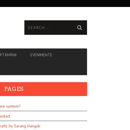
ĂPTĂMÂNII
EVENIMENTE
PAGES
ine suntem?
ontact
rafts by Sarang Hanguk