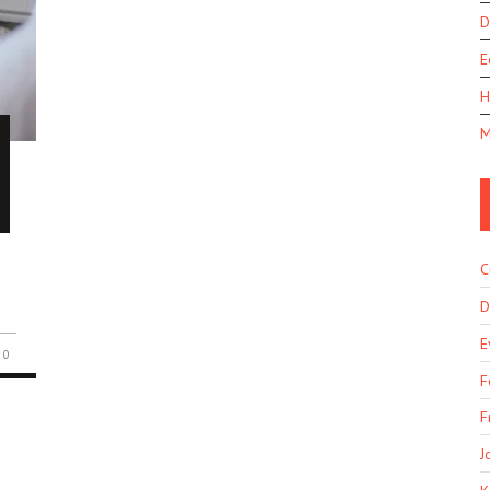
D
E
H
M
C
D
E
0
F
F
J