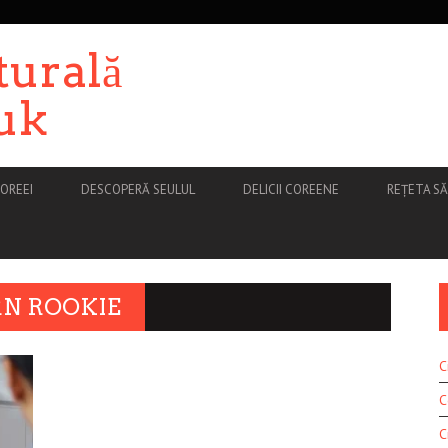
turală
uk
OREEI
DESCOPERĂ SEULUL
DELICII COREENE
REȚETA S
RN ROOKIE
C
C
C