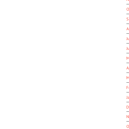
O
S
A
J
J
M
A
M
F
J
D
N
O