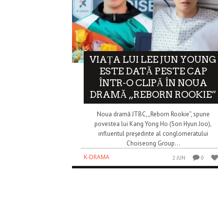
VIAȚA LUI LEE JUN YOUNG
ESTE DATĂ PESTE CAP
ÎNTR-O CLIPĂ ÎN NOUA
DRAMĂ „REBORN ROOKIE”
Noua dramă JTBC, „Reborn Rookie”, spune
povestea lui Kang Yong Ho (Son Hyun Joo),
influentul președinte al conglomeratului
Choiseong Group...
K-DRAMA
2 JUN
0