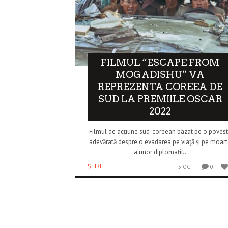
FILMUL “ESCAPE FROM
MOGADISHU” VA
REPREZENTA COREEA DE
SUD LA PREMIILE OSCAR
2022
Filmul de acțiune sud-coreean bazat pe o poves
adevărată despre o evadarea pe viață și pe moar
a unor diplomații..
ȘTIRI
5 OCT
0