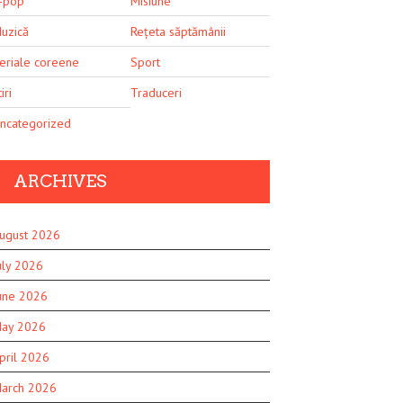
-pop
Misiune
uzică
Rețeta săptămânii
eriale coreene
Sport
iri
Traduceri
ncategorized
ARCHIVES
ugust 2026
uly 2026
une 2026
ay 2026
pril 2026
arch 2026