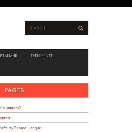
ĂPTĂMÂNII
EVENIMENTE
PAGES
ine suntem?
ontact
rafts by Sarang Hanguk