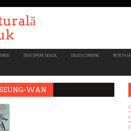
turală
uk
OREEI
DESCOPERĂ SEULUL
DELICII COREENE
REȚETA S
O SEUNG-WAN
C
C
C