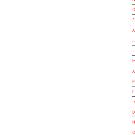
O
S
A
J
J
M
A
M
F
J
D
N
O