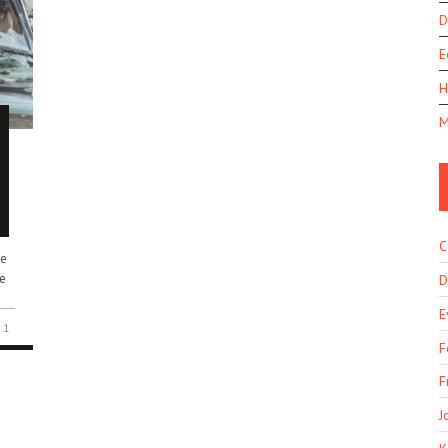
D
E
H
M
C
te
te
D
E
1
F
F
J