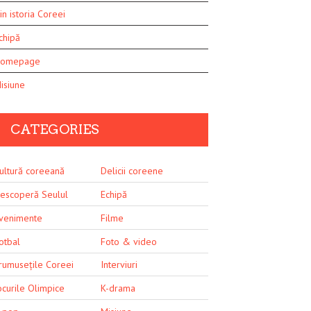
in istoria Coreei
chipă
omepage
isiune
CATEGORIES
ultură coreeană
Delicii coreene
escoperă Seulul
Echipă
venimente
Filme
otbal
Foto & video
rumusețile Coreei
Interviuri
ocurile Olimpice
K-drama