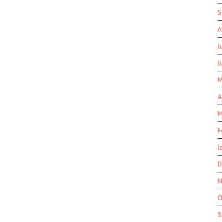
S
A
J
J
M
A
M
F
J
D
N
O
S