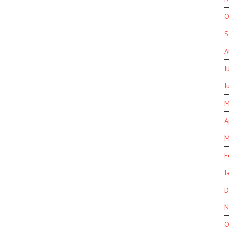
O
S
A
J
J
M
A
M
F
J
D
N
O