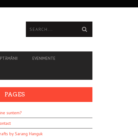
ĂPTĂMÂNII
EVENIMENTE
PAGES
ine suntem?
ontact
rafts by Sarang Hanguk