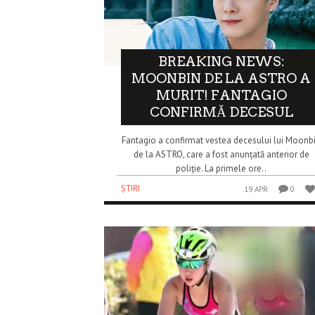
BREAKING NEWS:
MOONBIN DE LA ASTRO A
MURIT! FANTAGIO
CONFIRMĂ DECESUL
Fantagio a confirmat vestea decesului lui Moonb
de la ASTRO, care a fost anunțată anterior de
poliție. La primele ore..
ȘTIRI
19 APR
0