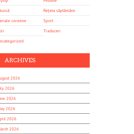
-pop
Misiune
uzică
Rețeta săptămânii
eriale coreene
Sport
iri
Traduceri
ncategorized
ARCHIVES
ugust 2026
uly 2026
une 2026
ay 2026
pril 2026
arch 2026