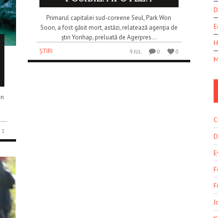
D
Primarul capitalei sud-coreene Seul, Park Won
E
Soon, a fost găsit mort, astăzi, relatează agenţia de
știri Yonhap, preluată de Agerpres...
H
ȘTIRI
9 JUL
0
0
M
in
C
1
D
E
F
F
J