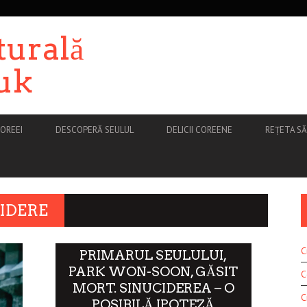
turală
uk
OREEI
DESCOPERĂ SEULUL
DELICII COREENE
REȚETA S
IDERE
C
PRIMARUL SEULULUI,
PARK WON-SOON, GĂSIT
C
MORT. SINUCIDEREA – O
C
POSIBILĂ IPOTEZĂ