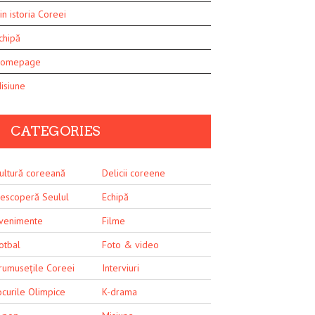
in istoria Coreei
chipă
omepage
isiune
CATEGORIES
ultură coreeană
Delicii coreene
escoperă Seulul
Echipă
venimente
Filme
otbal
Foto & video
rumusețile Coreei
Interviuri
ocurile Olimpice
K-drama