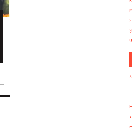
K
M
S
Șt
U
A
J
0
J
M
A
M