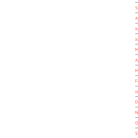
S
A
J
J
M
A
M
F
J
D
N
O
S