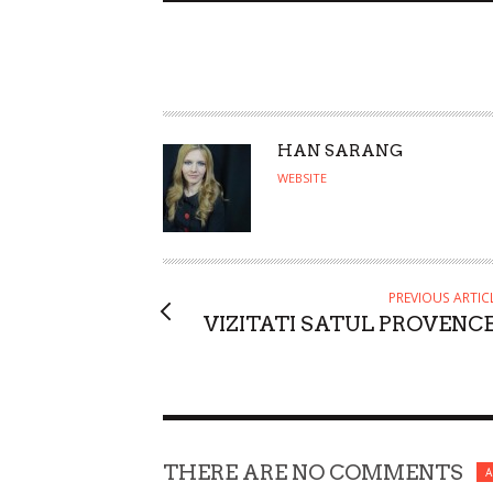
A
HAN SARANG
U
WEBSITE
T
H
O
R
PREVIOUS ARTIC
VIZITATI SATUL PROVENCE
THERE ARE NO COMMENTS