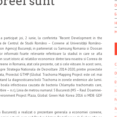
reei sunt
D
E
H
M
 participat joi, 2 iunie, la conferinta “Recent Development in the
a de Centrul de Studii Româno – Coreene al Universității Româno-
ion Agency) București, in parteneriat cu Samsung Romania si Doosan
informatii foarte relevante referitoare la stadiul in care se afla
scurt istoric al relatiilor economice dintre tara noastra si Coreea de
C
eene in Romania, atat cele prezente, cat si cele viitoare. In acest sens,
espre Strategia Nationala de Dezvoltare 2014-2020, printre proiectele
D
zata, Proiectul GTMP (Global Trachoma Mapping Project este cel mai
jutand la diagnosticarea bolii Trachoma in zonele endemice ale lumii.
E
o boala infectioasa cauzata de bacteria Chlamydia trachomatis care,
orbire – n.r.), Linia de metrou numarul 5 Bucuresti (M5 – Raul Doamnei-
F
, Environment Project Plaza, Global Green Hub Korea 2016 si MDB GDF
F
J
a Bucuresti) a realizat o prezentare generala a economiei coreene,