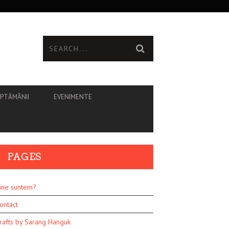
ĂPTĂMÂNII
EVENIMENTE
PAGES
ine suntem?
ontact
rafts by Sarang Hanguk