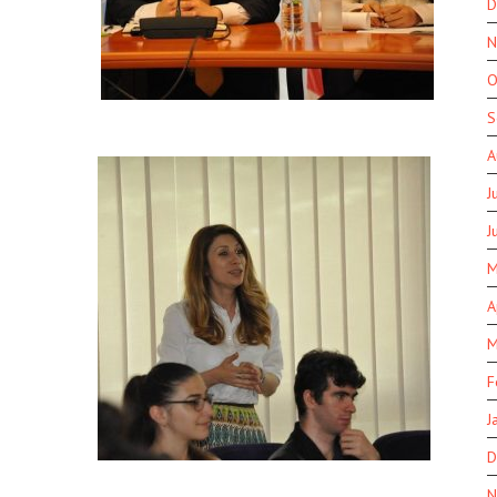
D
N
O
S
A
J
J
M
A
M
F
J
D
N