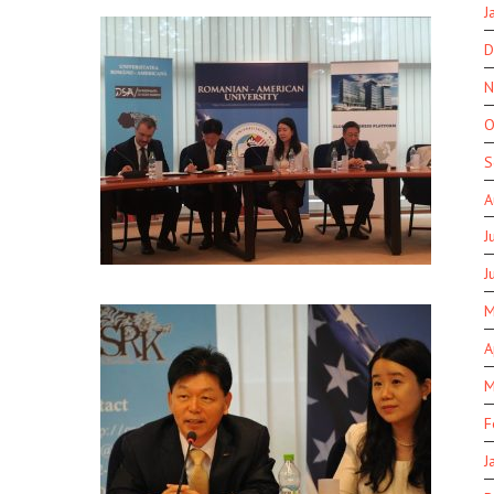
J
D
N
O
S
A
J
J
M
A
M
F
J