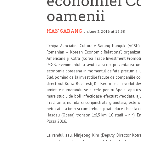
economiei Co
oamenii
HAN SARANG
on June 3, 2016 at 16:38
Echipa Asociatiei Culturale Sarang Hanguk (ACSH) a
Romanian – Korean Economic Relations”, organizat
Americane și Kotra (Korea Trade Investment Promot
IMGB. Evenimentul a avut ca scop prezentarea unor 
economia coreeana in momentul de fata, precum si un 
Sud, pornind de la investitiile facute de companiile cor
directorul Kotra Bucuresti, Kil-Beom Lee, a vorbit d
amintite numarandu-se si cele pentru Apa si apa u
mare studiu de boli infectioase efectuat vreodata, a
Trachoma, numita si conjunctivita granulara, este 
netratata la timp si cum trebuie, poate duce chiar la 
Hasdeu (Opera), tronson 1:6,5 km, 10 statii – n.r.)
Plaza 2016.
La randul sau, Minjeong Kim (Deputy Director Kotr