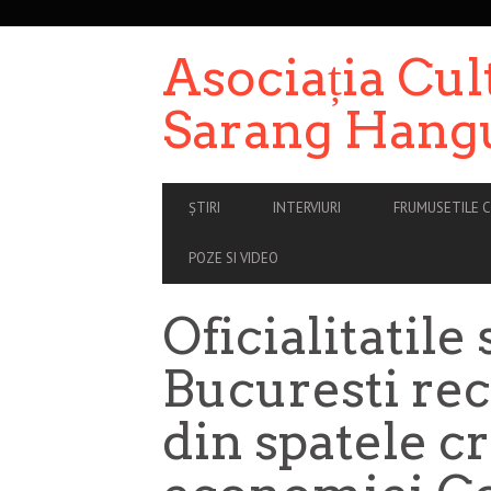
SECONDARY
NAVIGATION
Asociația Cul
Sarang Hang
PRIMARY
ȘTIRI
INTERVIURI
FRUMUSETILE C
NAVIGATION
POZE SI VIDEO
Oficialitatil
Bucuresti re
din spatele cr