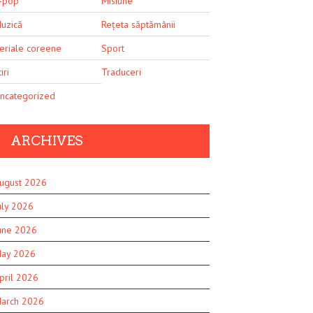
-pop
Misiune
uzică
Rețeta săptămânii
eriale coreene
Sport
iri
Traduceri
ncategorized
ARCHIVES
ugust 2026
uly 2026
une 2026
ay 2026
pril 2026
arch 2026