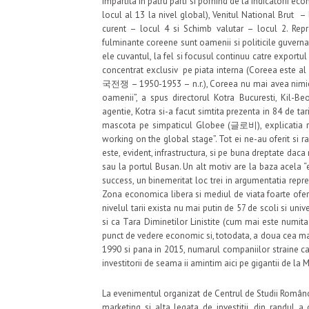
impartita in patru parti si pornind de la indicatorii ec
locul al 13 la nivel global), Venitul National Brut 
curent – locul 4 si Schimb valutar – locul 2. Repr
fulminante coreene sunt oamenii si politicile guvernam
ele cuvantul, la fel si focusul continuu catre exportul 
concentrat exclusiv pe piata interna (Coreea este al
국전쟁 – 1950-1953 – n.r.), Coreea nu mai avea nimic. N
oamenii”, a spus directorul Kotra Bucuresti, Kil-Be
agentie, Kotra si-a facut simtita prezenta in 84 de tar
mascota pe simpaticul Globee (글로비), explicatia rep
working on the global stage”. Tot ei ne-au oferit si ra
este, evident, infrastructura, si pe buna dreptate da
sau la portul Busan. Un alt motiv are la baza acela “
success, un binemeritat loc trei in argumentatia repr
Zona economica libera si mediul de viata foarte ofertan
nivelul tarii exista nu mai putin de 57 de scoli si unive
si ca Tara Diminetilor Linistite (cum mai este numit
punct de vedere economic si, totodata, a doua cea mai 
1990 si pana in 2015, numarul companiilor straine car
investitorii de seama ii amintim aici pe gigantii de la 
La evenimentul organizat de Centrul de Studii Român
marketing si alta legata de investitii, din randul