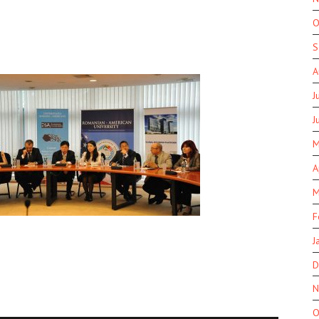
O
S
A
J
J
M
A
M
F
J
D
N
O