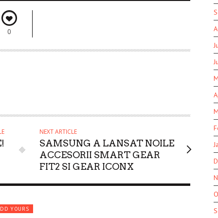
S
A
0
J
J
M
A
M
F
LE
NEXT ARTICLE
!
SAMSUNG A LANSAT NOILE
J
ACCESORII SMART GEAR
D
FIT2 SI GEAR ICONX
N
O
ADD YOURS
S