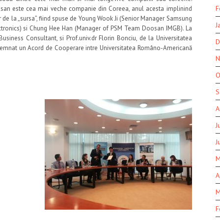
F
osan este cea mai veche companie din Coreea, anul acesta implinind
ar de la „sursa”, fiind spuse de Young Wook Ji (Senior Manager Samsung
J
ectronics) si Chung Hee Han (Manager of PSM Team Doosan IMGB). La
usiness Consultant, si Prof.univ.dr Florin Bonciu, de la Universitatea
D
 semnat un Acord de Cooperare intre Universitatea Româno-Americană
N
O
S
A
J
J
M
A
M
F