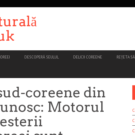
turală
uk
OREEI
DESCOPERĂ SEULUL
DELICII COREENE
REȚETA S
e sud-coreene din
cunosc: Motorul
C
esterii
C
C