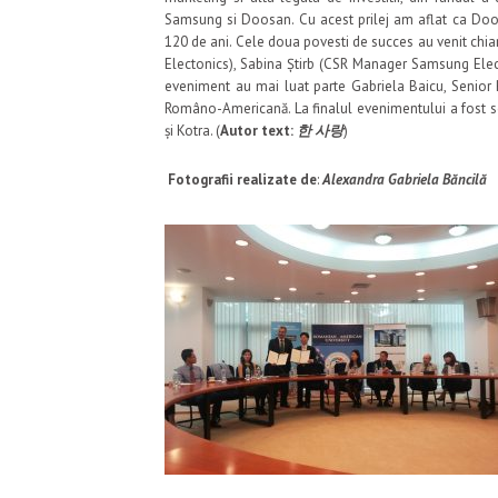
Samsung si Doosan. Cu acest prilej am aflat ca Do
120 de ani. Cele doua povesti de succes au venit chi
Electonics), Sabina Știrb (CSR Manager Samsung El
eveniment au mai luat parte Gabriela Baicu, Senior B
Româno-Americană. La finalul evenimentului a fost
și Kotra. (
Autor text:
한 사랑
)
Fotografii realizate de
:
Alexandra Gabriela Băncilă