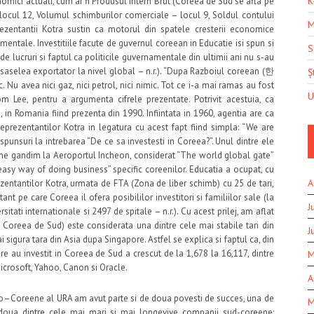
K
onomici actuali, cum ar fi Produsul Intern Brut (Coreea de Sud se afla pe
– locul 12, Volumul schimburilor comerciale – locul 9, Soldul contului
M
ezentantii Kotra sustin ca motorul din spatele cresterii economice
entale. Investitiile facute de guvernul coreean in Educatie isi spun si
S
de lucruri si faptul ca politicile guvernamentale din ultimii ani nu s-au
 saselea exportator la nivel global – n.r.). “Dupa Razboiul coreean (한
Șt
u avea nici gaz, nici petrol, nici nimic. Tot ce i-a mai ramas au fost
U
om Lee, pentru a argumenta cifrele prezentate. Potrivit acestuia, ca
i, in Romania fiind prezenta din 1990. Infiintata in 1960, agentia are ca
rezentantilor Kotra in legatura cu acest fapt fiind simpla: “We are
spunsuri la intrebarea “De ce sa investesti in Coreea?”. Unul dintre ele
ca ne gandim la Aeroportul Incheon, considerat “The world global gate”
easy way of doing business” specific coreenilor. Educatia a ocupat, cu
A
ezentantilor Kotra, urmata de FTA (Zona de liber schimb) cu 25 de tari,
t pe care Coreea il ofera posibililor investitori si familiilor sale (la
J
rsitati internationale si 2497 de spitale – n.r.). Cu acest prilej, am aflat
a Coreea de Sud) este considerata una dintre cele mai stabile tari din
J
sigura tara din Asia dupa Singapore. Astfel se explica si faptul ca, din
e au investit in Coreea de Sud a crescut de la 1,678 la 16,117, dintre
M
Microsoft, Yahoo, Canon si Oracle.
A
o–Coreene al URA am avut parte si de doua povesti de succes, una de
M
 a doua dintre cele mai mari si mai longevive companii sud-coreene: