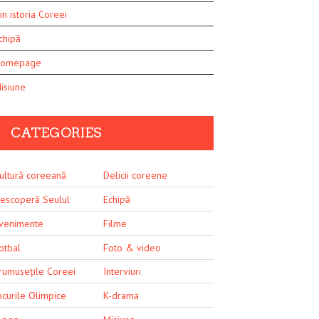
in istoria Coreei
chipă
omepage
isiune
CATEGORIES
ultură coreeană
Delicii coreene
escoperă Seulul
Echipă
venimente
Filme
otbal
Foto & video
rumusețile Coreei
Interviuri
ocurile Olimpice
K-drama