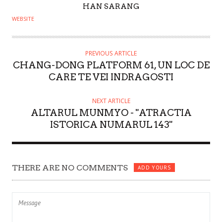
A
HAN SARANG
U
WEBSITE
T
H
O
PREVIOUS ARTICLE
CHANG-DONG PLATFORM 61, UN LOC DE
R
CARE TE VEI INDRAGOSTI
NEXT ARTICLE
ALTARUL MUNMYO - "ATRACTIA
ISTORICA NUMARUL 143"
THERE ARE NO COMMENTS
ADD YOURS