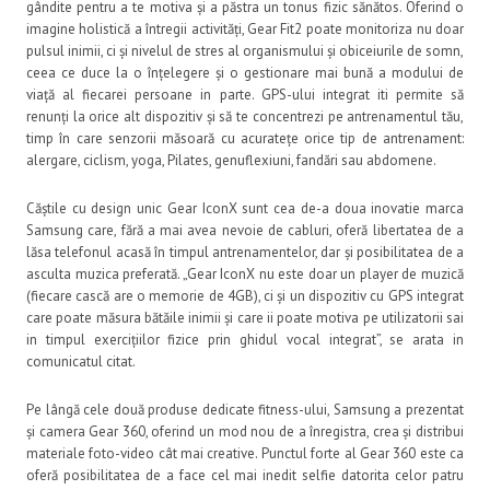
gândite pentru a te motiva și a păstra un tonus fizic sănătos. Oferind o
imagine holistică a întregii activități, Gear Fit2 poate monitoriza nu doar
pulsul inimii, ci și nivelul de stres al organismului și obiceiurile de somn,
ceea ce duce la o înțelegere și o gestionare mai bună a modului de
viață al fiecarei persoane in parte. GPS-ului integrat iti permite să
renunți la orice alt dispozitiv și să te concentrezi pe antrenamentul tău,
timp în care senzorii măsoară cu acuratețe orice tip de antrenament:
alergare, ciclism, yoga, Pilates, genuflexiuni, fandări sau abdomene.
Căștile cu design unic Gear IconX sunt cea de-a doua inovatie marca
Samsung care, fără a mai avea nevoie de cabluri, oferă libertatea de a
lăsa telefonul acasă în timpul antrenamentelor, dar și posibilitatea de a
asculta muzica preferată. „Gear IconX nu este doar un player de muzică
(fiecare cască are o memorie de 4GB), ci și un dispozitiv cu GPS integrat
care poate măsura bătăile inimii și care ii poate motiva pe utilizatorii sai
in timpul exercițiilor fizice prin ghidul vocal integrat”, se arata in
comunicatul citat.
Pe lângă cele două produse dedicate fitness-ului, Samsung a prezentat
și camera Gear 360, oferind un mod nou de a înregistra, crea și distribui
materiale foto-video cât mai creative. Punctul forte al Gear 360 este ca
oferă posibilitatea de a face cel mai inedit selfie datorita celor patru