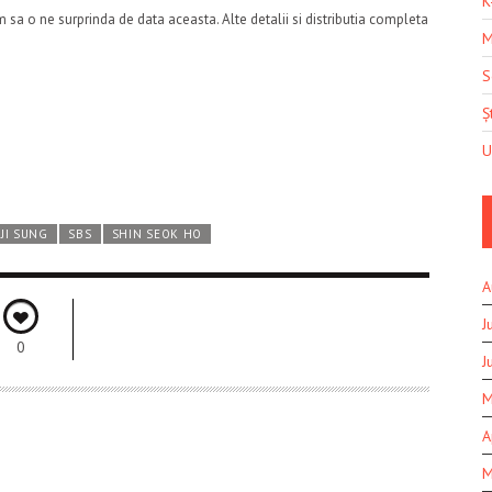
K
 sa o ne surprinda de data aceasta. Alte detalii si distributia completa
M
S
Șt
U
JI SUNG
SBS
SHIN SEOK HO
A
J
0
J
M
A
M