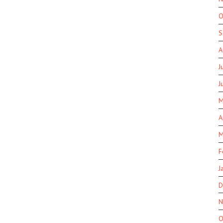
O
S
A
J
J
M
A
M
F
J
D
N
O