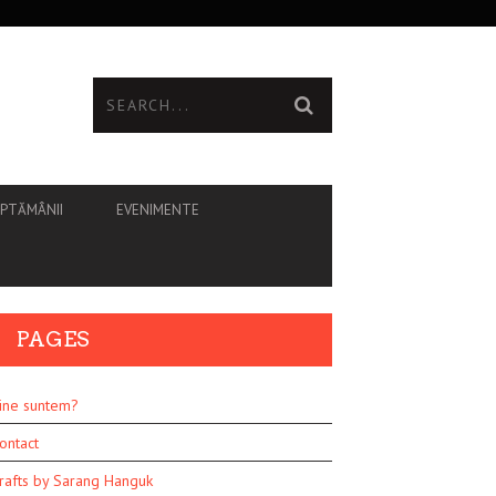
ĂPTĂMÂNII
EVENIMENTE
PAGES
ine suntem?
ontact
rafts by Sarang Hanguk