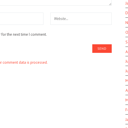
J
D
N
O
 for the next time I comment.
S
A
J
r comment data is processed.
J
M
A
M
F
J