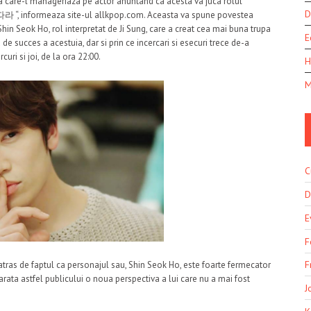
ntia care-l manageriaza pe actor anuntand ca acesta va juca rolul
D
따라 “, informeaza site-ul allkpop.com. Aceasta va spune povestea
hin Seok Ho, rol interpretat de Ji Sung, care a creat cea mai buna trupa
E
de succes a acestuia, dar si prin ce incercari si esecuri trece de-a
curi si joi, de la ora 22:00.
H
M
C
D
E
F
F
st atras de faptul ca personajul sau, Shin Seok Ho, este foarte fermecator
va arata astfel publicului o noua perspectiva a lui care nu a mai fost
J