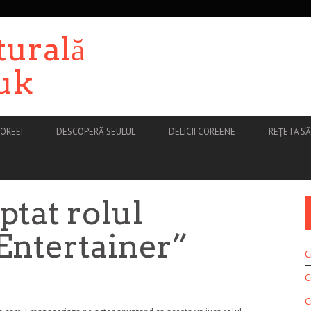
turală
uk
OREEI
DESCOPERĂ SEULUL
DELICII COREENE
REȚETA S
ptat rolul
“Entertainer”
C
C
C