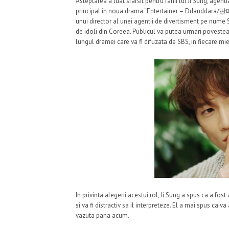
Asteptarea a luat sfarsit pentru fanii lui Ji Sung, age
principal in noua drama “Entertainer – Ddanddara/딴
unui director al unei agentii de divertisment pe nume S
de idoli din Coreea. Publicul va putea urmari povestea 
lungul dramei care va fi difuzata de SBS, in fiecare mier
In privinta alegerii acestui rol, Ji Sung a spus ca a fo
si va fi distractiv sa il interpreteze. El a mai spus ca 
vazuta pana acum.