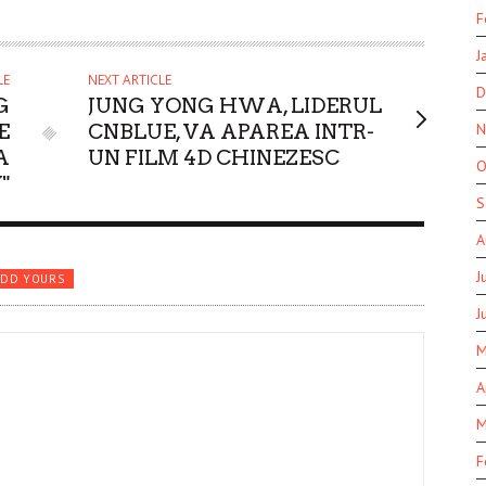
F
J
LE
NEXT ARTICLE
D
G
JUNG YONG HWA, LIDERUL
N
E
CNBLUE, VA APAREA INTR-
A
UN FILM 4D CHINEZESC
O
"
S
A
J
ADD YOURS
J
M
A
M
F