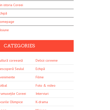
in istoria Coreei
chipă
omepage
isiune
CATEGORIES
ultură coreeană
Delicii coreene
escoperă Seulul
Echipă
venimente
Filme
otbal
Foto & video
rumusețile Coreei
Interviuri
ocurile Olimpice
K-drama