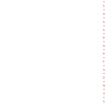
S
A
J
J
M
A
M
F
J
D
N
O
S