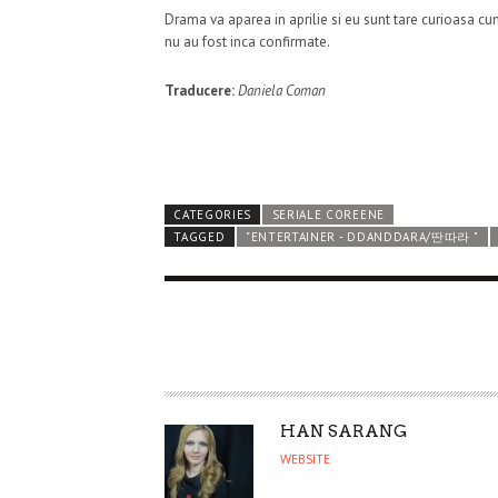
Drama va aparea in aprilie si eu sunt tare curioasa cum
nu au fost inca confirmate.
Traducere:
Daniela Coman
CATEGORIES
SERIALE COREENE
TAGGED
"ENTERTAINER - DDANDDARA/딴따라 "
A
HAN SARANG
U
WEBSITE
T