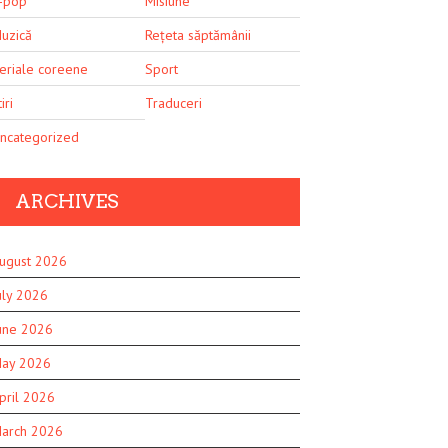
-pop
Misiune
uzică
Rețeta săptămânii
eriale coreene
Sport
iri
Traduceri
ncategorized
ARCHIVES
ugust 2026
uly 2026
une 2026
ay 2026
pril 2026
arch 2026