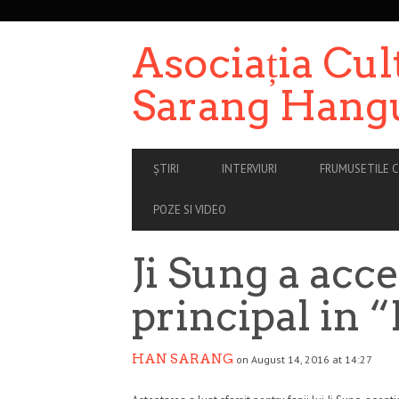
SECONDARY
NAVIGATION
Asociația Cul
Sarang Hang
PRIMARY
ȘTIRI
INTERVIURI
FRUMUSETILE C
NAVIGATION
POZE SI VIDEO
Ji Sung a acce
principal in 
HAN SARANG
on August 14, 2016 at 14:27