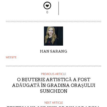
0
A
HAN SARANG
U
WEBSITE
T
H
O
PREVIOUS ARTICLE
O BIJUTERIE ARTISTICĂ A FOST
R
ADĂUGATĂ ÎN GRADINA ORAŞULUI
SUNCHEON
NEXT ARTICLE