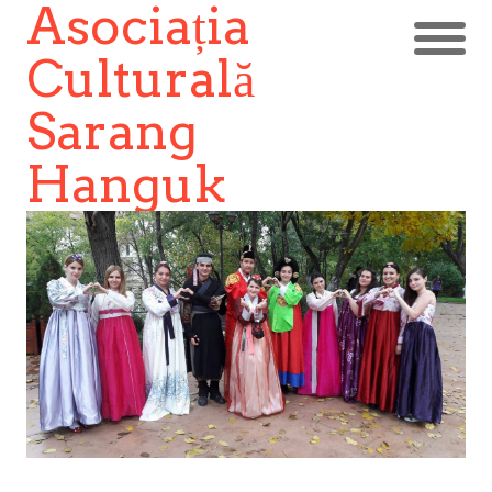
Asociația
Culturală
Sarang
Hanguk