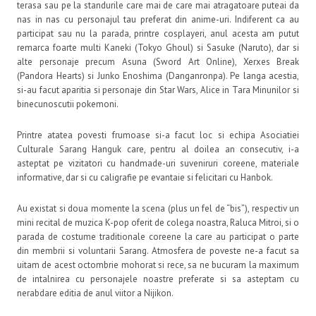
terasa sau pe la standurile care mai de care mai atragatoare puteai da
nas in nas cu personajul tau preferat din anime-uri. Indiferent ca au
participat sau nu la parada, printre cosplayeri, anul acesta am putut
remarca foarte multi Kaneki (Tokyo Ghoul) si Sasuke (Naruto), dar si
alte personaje precum Asuna (Sword Art Online), Xerxes Break
(Pandora Hearts) si Junko Enoshima (Danganronpa). Pe langa acestia,
si-au facut aparitia si personaje din Star Wars, Alice in Tara Minunilor si
binecunoscutii pokemoni.
Printre atatea povesti frumoase si-a facut loc si echipa Asociatiei
Culturale Sarang Hanguk care, pentru al doilea an consecutiv, i-a
asteptat pe vizitatori cu handmade-uri suveniruri coreene, materiale
informative, dar si cu caligrafie pe evantaie si felicitari cu Hanbok.
Au existat si doua momente la scena (plus un fel de “bis”), respectiv un
mini recital de muzica K-pop oferit de colega noastra, Raluca Mitroi, si o
parada de costume traditionale coreene la care au participat o parte
din membrii si voluntarii Sarang. Atmosfera de poveste ne-a facut sa
uitam de acest octombrie mohorat si rece, sa ne bucuram la maximum
de intalnirea cu personajele noastre preferate si sa asteptam cu
nerabdare editia de anul viitor a Nijikon.