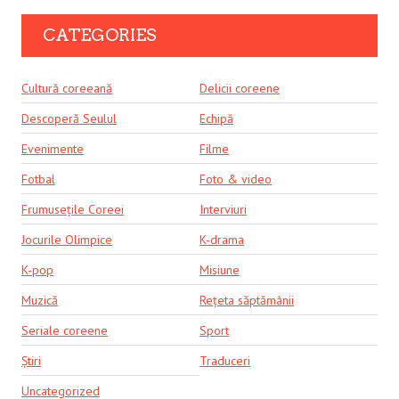
CATEGORIES
Cultură coreeană
Delicii coreene
Descoperă Seulul
Echipă
Evenimente
Filme
Fotbal
Foto & video
Frumusețile Coreei
Interviuri
Jocurile Olimpice
K-drama
K-pop
Misiune
Muzică
Rețeta săptămânii
Seriale coreene
Sport
Știri
Traduceri
Uncategorized