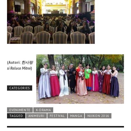
(Autori:
한사랑
si Raluca Mitroi
)
CATEGORIES
EVENIMENTE
K-DRAMA
TAGGED
ANIMEURI
FESTIVAL
MANGA
NIJIKON 2016