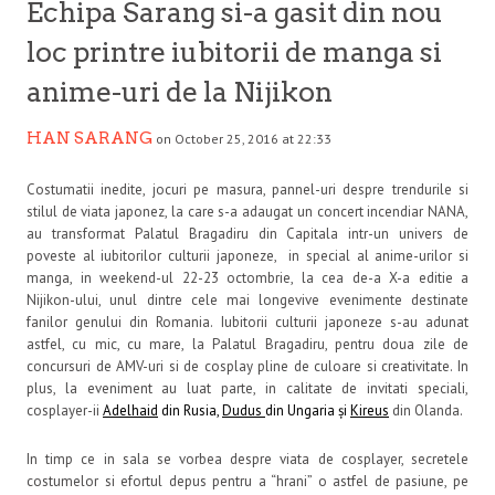
Echipa Sarang si-a gasit din nou
loc printre iubitorii de manga si
anime-uri de la Nijikon
HAN SARANG
on October 25, 2016 at 22:33
Costumatii inedite, jocuri pe masura, pannel-uri despre trendurile si
stilul de viata japonez, la care s-a adaugat un concert incendiar NANA,
au transformat Palatul Bragadiru din Capitala intr-un univers de
poveste al iubitorilor culturii japoneze, in special al anime-urilor si
manga, in weekend-ul 22-23 octombrie, la cea de-a X-a editie a
Nijikon-ului, unul dintre cele mai longevive evenimente destinate
fanilor genului din Romania. Iubitorii culturii japoneze s-au adunat
astfel, cu mic, cu mare, la Palatul Bragadiru, pentru doua zile de
concursuri de AMV-uri si de cosplay pline de culoare si creativitate. In
plus, la eveniment au luat parte, in calitate de invitati speciali,
cosplayer-ii
Adelhaid
din Rusia,
Dudus
din Ungaria și
Kireu
s
din Olanda.
In timp ce in sala se vorbea despre viata de cosplayer, secretele
costumelor si efortul depus pentru a “hrani” o astfel de pasiune, pe