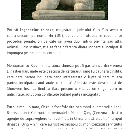
Potrivit
legendelor chineze
, magistratul judetului Gao Yao avea o
capra-unicorn pe nume zhi (廌), pe care o folosea in cazul unor
proceduri penale, ori de cate ori avea dubii intr-o privinta sau alta.
Animalul, din instinct, stia sa faca diferenta dintre inocent si inculpat; il
impungea pe inculpat cu cornul ei.
Mentionari cu Xiezhi in literatura chineza pot fi gasite inca din vremea
Dinastiei Han, unde este descrisa de carturarul Yang Fu ca „fiara cinstita,
care bate partea inculpata cand intrezareste o lupta si care musca
partea inculpata cand aude o cearta”. Aceasta este descrisa si de
Shuowen Jiezi ca fiind „o fiara precum o vita cu un singur corn; in
antichitate, solutiona conflictele batand partea inculpata”.
Pur si simplu o fiara, Xiezhi a fost folosita ca simbol al dreptatii si legii.
Reprezentantii Cenzurii din perioadele Ming si Qing (Cenzura
a fost o
agenție de
supraveghere
la nivel înalt în China antică, stabilit în timpul
dinastiei
Qing – n.r.)
, care au fost resonsabili cu monitorizatul serviciului