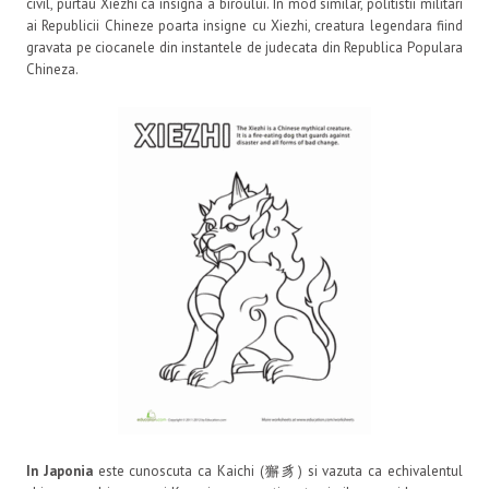
civil, purtau Xiezhi ca insigna a biroului. In mod similar, politistii militari
ai Republicii Chineze poarta insigne cu Xiezhi, creatura legendara fiind
gravata pe ciocanele din instantele de judecata din Republica Populara
Chineza.
In Japonia
este cunoscuta ca Kaichi (獬豸) si vazuta ca echivalentul