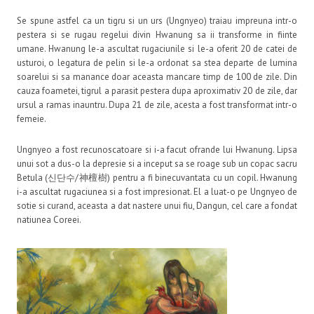
Se spune astfel ca un tigru si un urs (Ungnyeo) traiau impreuna intr-o
pestera si se rugau regelui divin Hwanung sa ii transforme in fiinte
umane. Hwanung le-a ascultat rugaciunile si le-a oferit 20 de catei de
usturoi, o legatura de pelin si le-a ordonat sa stea departe de lumina
soarelui si sa manance doar aceasta mancare timp de 100 de zile. Din
cauza foametei, tigrul a parasit pestera dupa aproximativ 20 de zile, dar
ursul a ramas inauntru. Dupa 21 de zile, acesta a fost transformat intr-o
femeie.
Ungnyeo a fost recunoscatoare si i-a facut ofrande lui Hwanung. Lipsa
unui sot a dus-o la depresie si a inceput sa se roage sub un copac sacru
Betula (신단수/神檀樹) pentru a fi binecuvantata cu un copil. Hwanung
i-a ascultat rugaciunea si a fost impresionat. El a luat-o pe Ungnyeo de
sotie si curand, aceasta a dat nastere unui fiu, Dangun, cel care a fondat
natiunea Coreei.