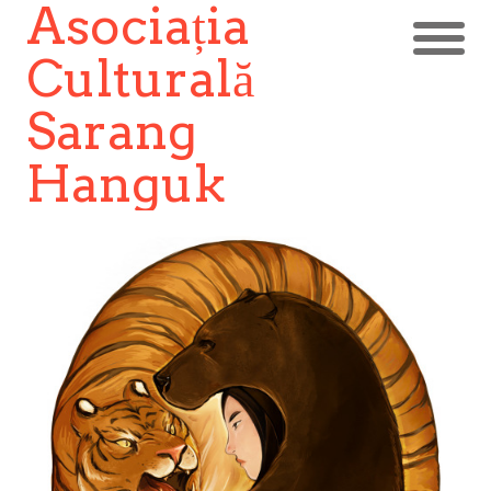
Asociația
Culturală
Sarang
Hanguk