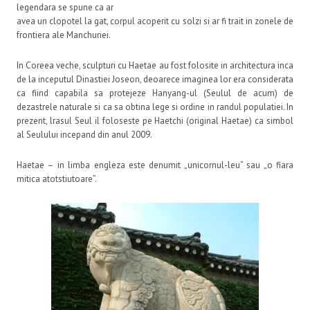
legendara se spune ca ar
avea un clopotel la gat, corpul acoperit cu solzi si ar fi trait in zonele de
frontiera ale Manchuriei.
In Coreea veche, sculpturi cu Haetae au fost folosite in architectura inca
de la inceputul Dinastiei Joseon, deoarece imaginea lor era considerata
ca fiind capabila sa protejeze Hanyang-ul (Seulul de acum) de
dezastrele naturale si ca sa obtina lege si ordine in randul populatiei. In
prezent, lrasul Seul il foloseste pe Haetchi (original Haetae) ca simbol
al Seulului incepand din anul 2009.
Haetae – in limba engleza este denumit „unicornul-leu” sau „o fiara
mitica atotstiutoare”.