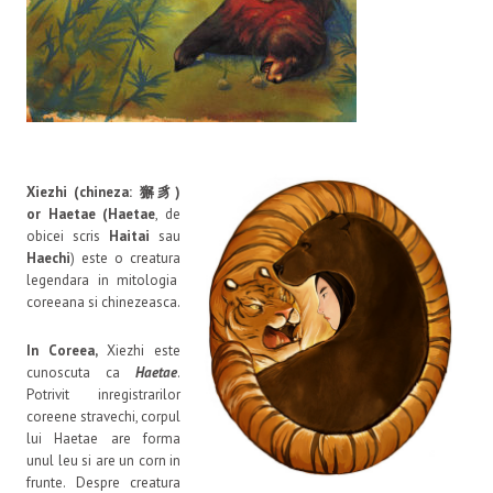
Xiezhi (chineza: 獬豸)
or Haetae (Haetae
, de
obicei scris
Haitai
sau
Haechi
) este o creatura
legendara in mitologia
coreeana si chinezeasca.
In Coreea,
Xiezhi este
cunoscuta ca
Haetae
.
Potrivit inregistrarilor
coreene stravechi, corpul
lui Haetae are forma
unul leu si are un corn in
frunte. Despre creatura