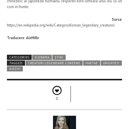
chinezesc al japonezei Komainu, respectiv este similara unui leu cu un
corn in frunte.
Sursa:
https://en.wikipedia.org/wiki/Category:Korean_legendary_creatures
Traducere:
AleMiRa
CATEGORIES
K-DRAMA
ȘTIRI
TAGGED
CREATURI LEGENDARE COREENE
HAETAE
UNGNYEO
XIEZHI
0