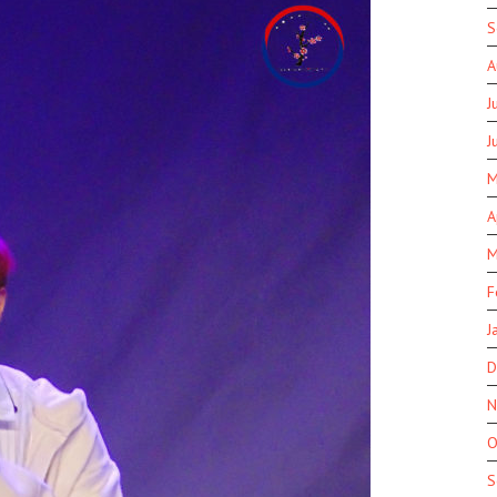
S
A
J
J
M
A
M
F
J
D
N
O
S