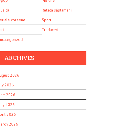
-pop
Misiune
uzică
Rețeta săptămânii
eriale coreene
Sport
iri
Traduceri
ncategorized
ARCHIVES
ugust 2026
uly 2026
une 2026
ay 2026
pril 2026
arch 2026