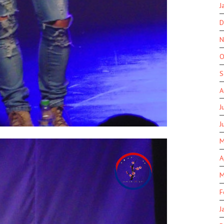
J
D
N
O
S
A
J
J
M
A
M
F
J