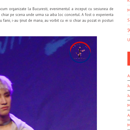
K
m organizate la Bucuresti, evenimentul a inceput cu sesiunea de
M
, chiar pe scena unde urma sa aiba loc concertul. A fost o experienta
S
fanii, i-au ținut de mana, au vorbit cu ei si chiar au pozat in posturi
Șt
U
A
J
J
M
A
M