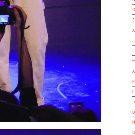
O
S
A
J
J
M
A
M
F
J
D
N
O