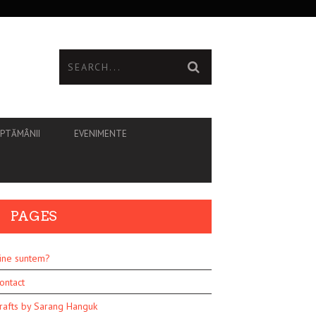
ĂPTĂMÂNII
EVENIMENTE
PAGES
ine suntem?
ontact
rafts by Sarang Hanguk