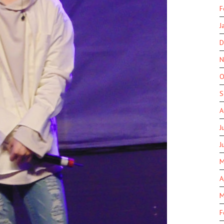
F
J
D
N
O
S
A
J
J
M
A
M
F