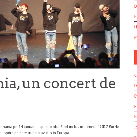
D
E
H
M
C
ia, un concert de
D
E
F
F
omania pe 14 ianuarie, spectacolul fiind inclus in turneul
“2017 World
J
a oprire pe care trupa a avut-o in Europa.