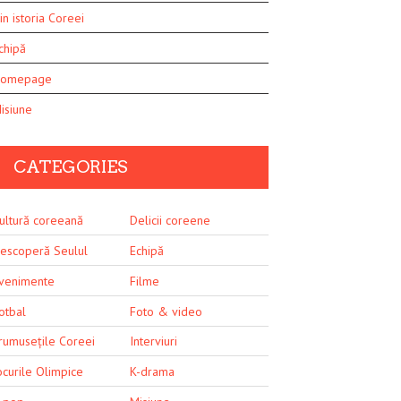
in istoria Coreei
chipă
omepage
isiune
CATEGORIES
ultură coreeană
Delicii coreene
escoperă Seulul
Echipă
venimente
Filme
otbal
Foto & video
rumusețile Coreei
Interviuri
ocurile Olimpice
K-drama