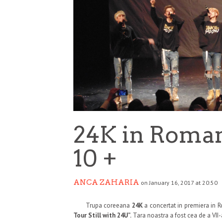
24K in Roman
10 +
ANCA ZAHARIA
on January 16, 2017 at 20:50
Trupa coreeana
24K
a concertat in premiera in R
Tour Still with 24U”.
Tara noastra a fost cea de a VII-