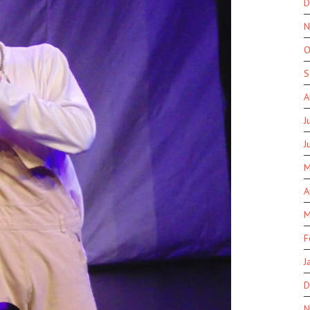
D
N
O
S
A
J
J
M
A
M
F
J
D
N