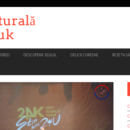
turală
uk
OREEI
DESCOPERĂ SEULUL
DELICII COREENE
REȚETA S
C
C
C