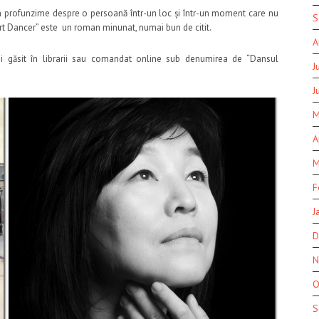
 în profunzime despre o persoană într-un loc și într-un moment care nu
S
rt Dancer” este un roman minunat, numai bun de citit.
A
i găsit în librarii sau comandat online sub denumirea de “Dansul
J
J
M
A
M
F
J
D
N
O
S