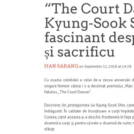
“The Court Da
Kyung-Sook 
fascinant des
și sacrificu
HAN SARANG
on September 11, 2018 at 14:28
Cu ocazia celebrării a celei de-a zecea aniversări
singura femeie căreia i s-a decernat premiului „Man 
fabulos, „The Court Dancer”.
Descriere: Jin, protagonista lui Kyung-Sook Shin, ca
îndrăgostit. În calitate de însoțitoare a curții împăr
Coreea, când aceasta și-a deschis frontierele în fața put
doamnă a curții și, pentru că este o doamnă de curte, n
sfârșit.