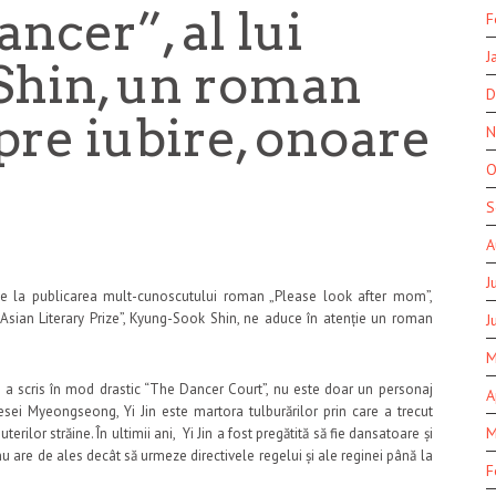
ncer”, al lui
F
J
Shin, un roman
D
pre iubire, onoare
N
O
S
A
J
 de la publicarea mult-cunoscutului roman „Please look after mom”,
Asian Literary Prize”, Kyung-Sook Shin, ne aduce în atenție un roman
J
M
re a scris în mod drastic “The Dancer Court”, nu este doar un personaj
A
ătesei Myeongseong, Yi Jin este martora tulburărilor prin care a trecut
M
erilor străine. În ultimii ani, Yi Jin a fost pregătită să fie dansatoare și
u are de ales decât să urmeze directivele regelui și ale reginei până la
F