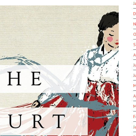
J
D
N
O
S
A
J
J
M
A
M
F
J