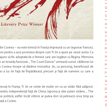
O
S
A
J
J
din Coreea – ea este trimisă în Franța împreună cu un legionar francez,
M
poi pentru a auzi povestea despre cum Yi Jin a ajuns pe vasul acela. Ca
A
a ajuns să fie adoptată de o femeie care are legături cu Regina. Memoria
e ca un tovarăș favorizat. „ The Court Dancer” urmează cursul călătoriei lui
M
 din Coreea începe să dărâme monarhia. Jin, ca personaj, beneficiază de
ciu a lui Jin față de Împărăteasă, precum și față de oamenii cu care a
F
J
ecuți în Franța, Yi Jin se simte de multe ori ca un străin fără adăpost.
D
e pentru independență față de China, Japonia și alte puteri străine. „ The
politică, astfel încât cititorii ar putea dori să petreacă ceva timp pe
N
ată a Coreei.
O