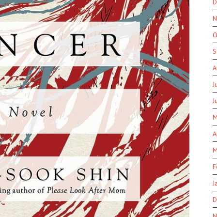
D
N
O
S
A
J
J
M
A
M
F
J
D
N