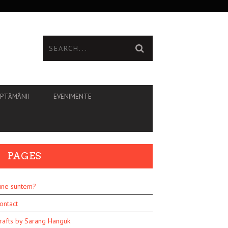
ĂPTĂMÂNII
EVENIMENTE
PAGES
ine suntem?
ontact
rafts by Sarang Hanguk