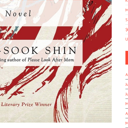
K
M
S
Șt
U
A
J
J
M
A
M