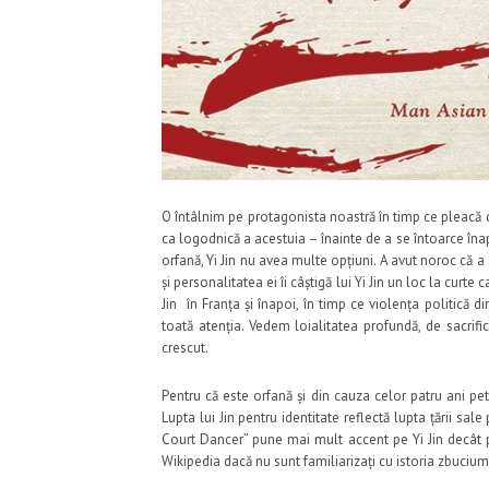
O întâlnim pe protagonista noastră în timp ce pleacă 
ca logodnică a acestuia – înainte de a se întoarce îna
orfană, Yi Jin nu avea multe opțiuni. A avut noroc că 
și personalitatea ei îi câștigă lui Yi Jin un loc la curt
Jin în Franța și înapoi, în timp ce violența politică
toată atenția. Vedem loialitatea profundă, de sacrifi
crescut.
Pentru că este orfană și din cauza celor patru ani petr
Lupta lui Jin pentru identitate reflectă lupta țării sal
Court Dancer” pune mai mult accent pe Yi Jin decât pe 
Wikipedia dacă nu sunt familiarizați cu istoria zbucium