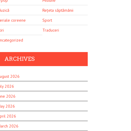
-pop
Misiune
uzică
Rețeta săptămânii
eriale coreene
Sport
iri
Traduceri
ncategorized
ARCHIVES
ugust 2026
uly 2026
une 2026
ay 2026
pril 2026
arch 2026