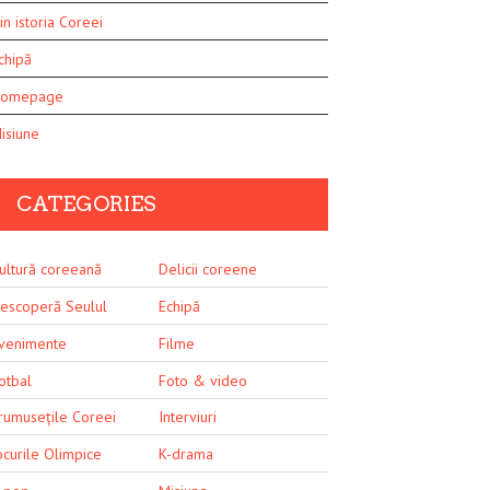
in istoria Coreei
chipă
omepage
isiune
CATEGORIES
ultură coreeană
Delicii coreene
escoperă Seulul
Echipă
venimente
Filme
otbal
Foto & video
rumusețile Coreei
Interviuri
ocurile Olimpice
K-drama