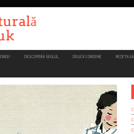
turală
uk
OREEI
DESCOPERĂ SEULUL
DELICII COREENE
REȚETA S
C
C
C