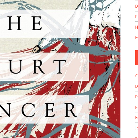
D
E
H
M
C
D
E
F
F
J