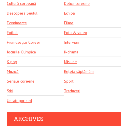
Cultură coreeană
Delicii coreene
Descoperă Seulul
Echipă
Evenimente
Filme
Fotbal
Foto & video
Frumusețile Coreei
Interviuri
Jocurile Olimpice
K-drama
K-pop
Misiune
Muzică
Rețeta săptămânii
Seriale coreene
Sport
Știri
Traduceri
Uncategorized
ARCHIVES