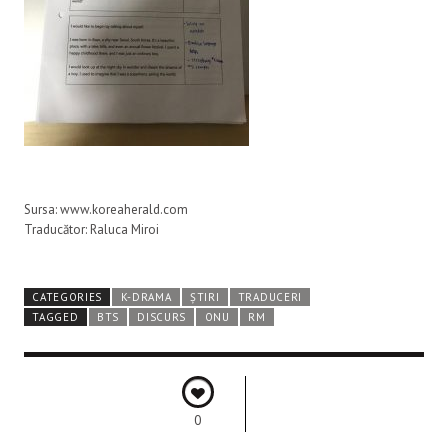
Sursa: www.koreaherald.com
Traducător: Raluca Miroi
CATEGORIES
K-DRAMA
ȘTIRI
TRADUCERI
TAGGED
BTS
DISCURS
ONU
RM
0