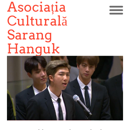
Asociația
Culturală
Sarang
Hanguk