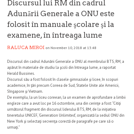
Discursul lui RM din cadrul
Adunării Generale a ONU este
folosit în manuale şcolare şi la
examene, în întreaga lume
RALUCA MIROI
on November 10, 2018 at 13:48
Discursul din cadrul Adunării Generale a ONU al membrului BTS, RM, a
apărut în materiale de studiu la şcoli din întreaga lume, a raportat
Herald Bussines.
Discursul său a fost folosit în clasele gimnaziale şi licee, în scopuri
academice, în ţări precum Coreea de Sud, Statele Unite ale Americii,
SIngapore şi Vietnam.
De exemplu, la un liceu coreean, la un examen de aprofundare a limbii
engleze care a avut loc pe 16 octombrie, una din cerinţe a fost: “Citiţi
următorul fragment din discursul liderului BTS, RM, de la inițiativa
tineretului UNICEF, ‘Generation Unlimited’, organizată la sediul ONU din
New York şi selectaţi secvenţa corectă de paragrafe pe care să o
urmaţi.”