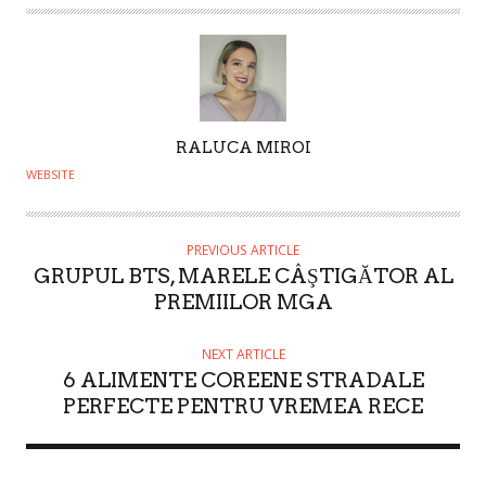
A
RALUCA MIROI
U
WEBSITE
T
H
O
PREVIOUS ARTICLE
GRUPUL BTS, MARELE CÂŞTIGĂTOR AL
R
PREMIILOR MGA
NEXT ARTICLE
6 ALIMENTE COREENE STRADALE
PERFECTE PENTRU VREMEA RECE