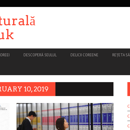
turală
uk
OREEI
DESCOPERĂ SEULUL
DELICII COREENE
REȚETA S
UARY 10, 2019
C
C
C