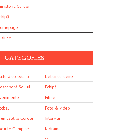
in istoria Coreei
chipă
omepage
isiune
CATEGORIES
ultură coreeană
Delicii coreene
escoperă Seulul
Echipă
venimente
Filme
otbal
Foto & video
rumusețile Coreei
Interviuri
ocurile Olimpice
K-drama