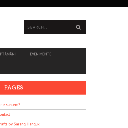
ĂPTĂMÂNII
EVENIMENTE
PAGES
ine suntem?
ontact
rafts by Sarang Hanguk