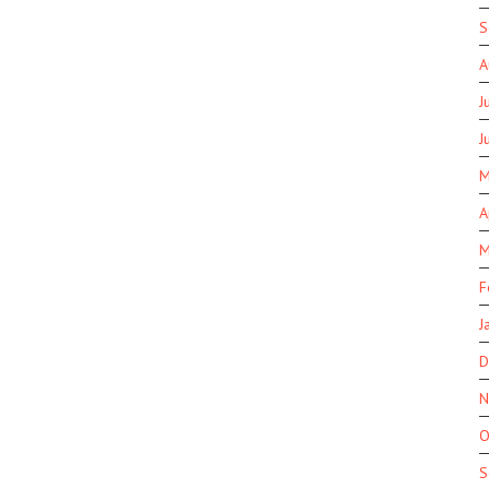
S
A
J
J
M
A
M
F
J
D
N
O
S