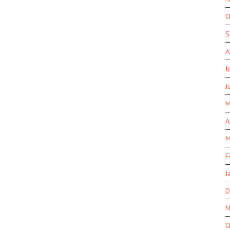
O
S
A
J
J
M
A
M
F
J
D
N
O