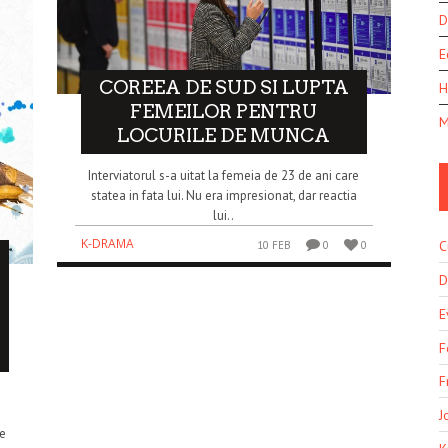
D
E
COREEA DE SUD SI LUPTA
H
FEMEILOR PENTRU
M
LOCURILE DE MUNCA
Interviatorul s-a uitat la femeia de 23 de ani care
statea in fata lui. Nu era impresionat, dar reactia
lui..
K-DRAMA
C
10 FEB
0
0
D
E
F
F
J
e