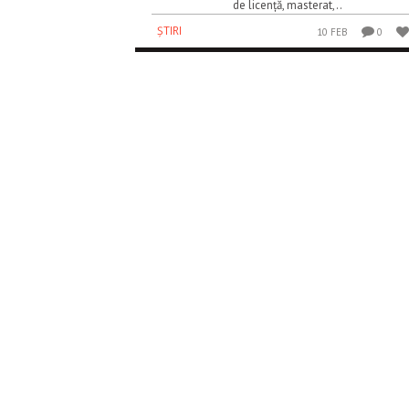
de licență, masterat,..
ȘTIRI
10 FEB
0