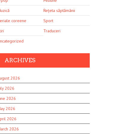
-pop
Misiune
uzică
Rețeta săptămânii
eriale coreene
Sport
iri
Traduceri
ncategorized
ARCHIVES
ugust 2026
uly 2026
une 2026
ay 2026
pril 2026
arch 2026