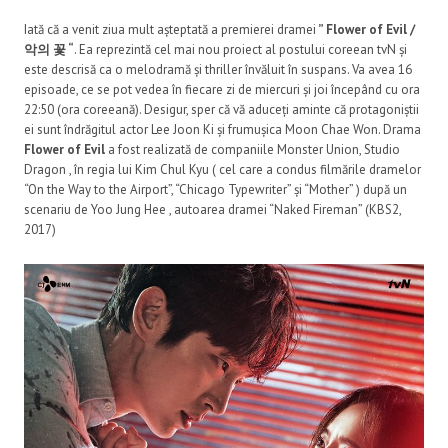
Iată că a venit ziua mult așteptată a premierei dramei
” Flower of Evil /
악의 꽃 “
. Ea reprezintă cel mai nou proiect al postului coreean tvN și
este descrisă ca o melodramă și thriller învăluit în suspans. Va avea 16
episoade, ce se pot vedea în fiecare zi de miercuri și joi începând cu ora
22:50 (ora coreeană). Desigur, sper că vă aduceți aminte că protagoniștii
ei sunt îndrăgitul actor Lee Joon Ki și frumușica Moon Chae Won. Drama
Flower of Evil
a fost realizată de companiile Monster Union, Studio
Dragon , în regia lui Kim Chul Kyu ( cel care a condus filmările dramelor
“On the Way to the Airport”, “Chicago Typewriter” și “Mother” ) după un
scenariu de Yoo Jung Hee , autoarea dramei “Naked Fireman” (KBS2,
2017)