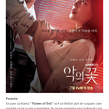
Poveste
Se pare că drama
” Flower of Evil”
va fi un thriller plin de suspans care
promite să ne ia prin surprindere. Va spune povestea unui psihopat care