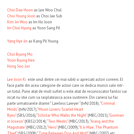
Choi Dae Hoon
as Lee Woo Chul
Choi Young Joon
as Choi Jae Sub
Kim Jin Woo
as Im Ho Joon
Im Chul Hyung
as Yoon Sang Pil
Yang Hye Jin
as Kang Pil Young
Choi Byung Mo
Yoon Byung Hee
Hong Seo Jun
Lee Joon Ki
este unul dintre cei mai iubiti si apreciati actori coreeni. El
face parte din acea categorie de actori care se dedica muncii sale intr-
un totul. Pune atat de mult suflet si este atat de recunoscator fanilor sai
incat nu stie cum sa rasplateasca acea sustinere. Din cariera lui fac
parte urmatoarele drame:” Lawless Lawyer “(tvN/2018), ”
Criminal
Minds”
(tvN/2017),”
Moon Lovers: Scarlet Heart
Ryeo”
(SBS/2016),”
Scholar Who Walks the Night”
(MBC/2015),”
Gunman
in Joseon”
(KBS2/2014),”
Two Weeks”(
MBC/2013), “
Arang and the
Magistrate”
(MBC/2012),”
Hero”
(MBC/2009),”
Il Ji-Mae: The Phantom
Thief”
(SBS/2008),”
Time Between Dog And Wolf”
(MBC/2007) etc.