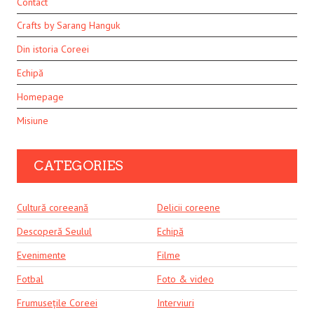
Contact
Crafts by Sarang Hanguk
Din istoria Coreei
Echipă
Homepage
Misiune
CATEGORIES
Cultură coreeană
Delicii coreene
Descoperă Seulul
Echipă
Evenimente
Filme
Fotbal
Foto & video
Frumusețile Coreei
Interviuri