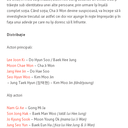
trăiește sub identitatea unei alte persoane, prin urmare își înșală
complet soția. Când soția, Cha Ji Won devine suspicioasă, va începe să îi
investigheze trecutul iar astfel cei doi vor ajunge în niște împrejurări și în
fața unui adevăr pe care nu își doresc să îl înfrunte.
Distribuție
Actori principali:
Lee Joon Ki
– Do Hyun Soo / Baek Hee Jung
Moon Chae Won
– Cha Ji Won
Jang Hee Jin
– Do Hae Soo
Seo Hyun Woo
– Kim Moo Jin
– Jung Taek Hyun (정택현) – Kim Moo Jin
(tânăr)young)
Alți actori
Nam Gi Ae
– Gong Mi Ja
Son Jong Hak
– Baek Man Woo
( tatăl lui Hee Jung)
Jo Kyung Sook
– Moon Young Ok
(mama lui Ji Won)
Jung Seo Yun
– Baek Eun Ha
( fiica lui Hee Jung & Ji Won)