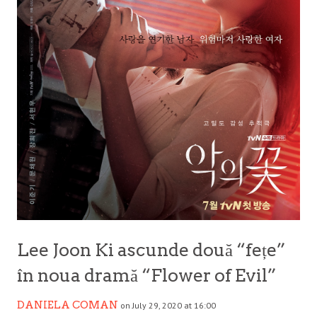
Lee Joon Ki ascunde două “fețe”
în noua dramă “Flower of Evil”
DANIELA COMAN
on July 29, 2020 at 16:00