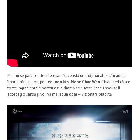
Mie mi se pare foarte interesantă această dramă, mai ales că îi aduce
împreună, din nou, pe
Lee Joon ki
și
Moon Chae Won
. Chiar cred că are
toate ingredientele pentru a fi o dramă de succes, iar eu sper să îi
acordați o șansă și voi. Vă mai spun doar – Vizionare placută!