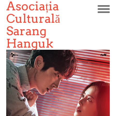
Asociația
Culturală
Sarang
Hanguk