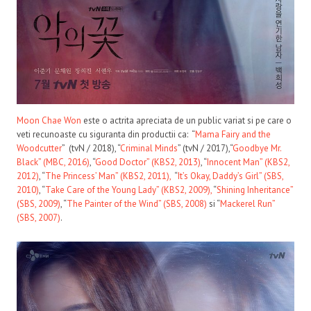
Moon Chae Won
este o actrita apreciata de un public variat si pe care o
veti recunoaste cu siguranta din productii ca: “
Mama Fairy and the
Woodcutter
” (tvN / 2018), “
Criminal Minds
” (tvN / 2017),“
Goodbye Mr.
Black” (MBC, 2016)
, “
Good Doctor” (KBS2, 2013)
, “
Innocent Man” (KBS2,
2012)
, “
The Princess’ Man” (KBS2, 2011),
“
It’s Okay, Daddy’s Girl” (SBS,
2010)
, “
Take Care of the Young Lady” (KBS2, 2009),
“
Shining Inheritance”
(SBS, 2009)
, “
The Painter of the Wind” (SBS, 2008)
si “
Mackerel Run”
(SBS, 2007)
.