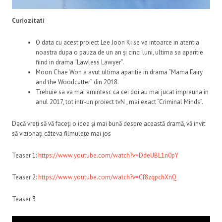
Curiozitati
O data cu acest proiect Lee Joon Ki se va intoarce in atentia
noastra dupa o pauza de un an și cinci luni, ultima sa aparitie
fiind in drama “Lawless Lawyer”.
Moon Chae Won a avut ultima aparitie in drama “Mama Fairy
and the Woodcutter” din 2018.
Trebuie sa va mai amintesc ca cei doi au mai jucat impreuna in
anul 2017, tot intr-un proiect tvN , mai exact “Criminal Minds”.
Dacă vreți să vă faceți o idee și mai bună despre această dramă, vă invit
să vizionați câteva filmulețe mai jos
Teaser 1:
https://www.youtube.com/watch?v=DdeUBL1n0pY
Teaser 2:
https://www.youtube.com/watch?v=Cf8zqpchXnQ
Teaser 3