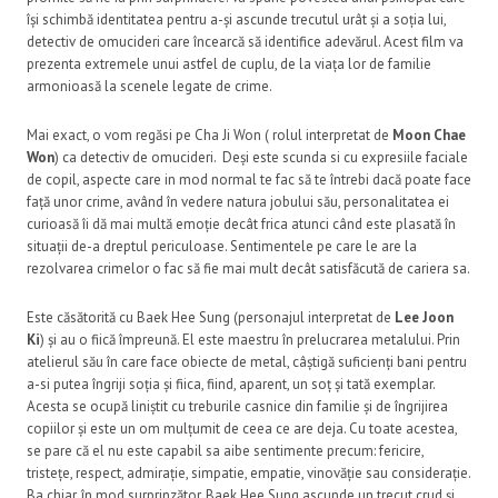
își schimbă identitatea pentru a-și ascunde trecutul urât și a soția lui,
detectiv de omucideri care încearcă să identifice adevărul. Acest film va
prezenta extremele unui astfel de cuplu, de la viața lor de familie
armonioasă la scenele legate de crime.
Mai exact, o vom regăsi pe Cha Ji Won (
rolul interpretat de
Moon Chae
Won
) ca detectiv de omucideri. Deși este scunda si cu expresiile faciale
de copil, aspecte care in mod normal te fac să te întrebi dacă poate face
față unor crime, având în vedere natura jobului său, personalitatea ei
curioasă îi dă mai multă emoție decât frica atunci când este plasată în
situații de-a dreptul periculoase. Sentimentele pe care le are la
rezolvarea crimelor o fac să fie mai mult decât satisfăcută de cariera sa.
Este căsătorită cu Baek Hee Sung (personajul interpretat de
Lee Joon
Ki
) și au o fiică împreună. El este maestru în prelucrarea metalului. Prin
atelierul său în care face obiecte de metal, câștigă suficienți bani pentru
a-si putea îngriji soția și fiica, fiind, aparent, un soț și tată exemplar.
Acesta se ocupă liniștit cu treburile casnice din familie și de îngrijirea
copiilor și este un om mulțumit de ceea ce are deja. Cu toate acestea,
se pare că el nu este capabil sa aibe sentimente precum: fericire,
tristețe, respect, admirație, simpatie, empatie, vinovăție sau considerație.
Ba chiar, în mod surprinzător, Baek Hee Sung ascunde un trecut crud și