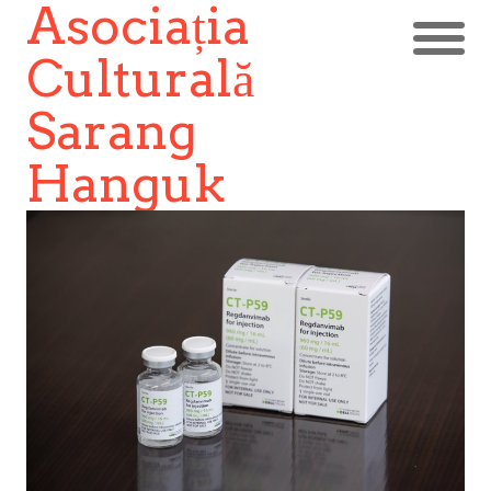
Asociația
Culturală
Sarang
Hanguk