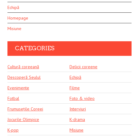
Echipă
Homepage
Misiune
CATEGORIES
Cultură coreeană
Delicii coreene
Descoperă Seulul
Echipă
Evenimente
Filme
Fotbal
Foto & video
Frumusețile Coreei
Interviuri
Jocurile Olimpice
K-drama
K-pop
Misiune