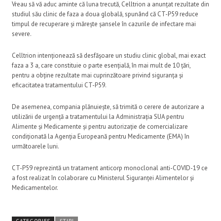
Vreau să vă aduc aminte că luna trecută, Celltrion a anunțat rezultate din
studiul său clinic de faza a doua globală, spunând că CT-P59 reduce
timpul de recuperare și mărește șansele în cazurile de infectare mai
severe.
Celltrion intenționează să desfășoare un studiu clinic global, mai exact
faza a 3 a, care constituie o parte esențială, în mai mult de 10 țări,
pentru a obține rezultate mai cuprinzătoare privind siguranța și
eficacitatea tratamentului CT-P59.
De asemenea, compania plănuiește, să trimită o cerere de autorizare a
utilizării de urgență a tratamentului la Administrația SUA pentru
Alimente și Medicamente și pentru autorizație de comercializare
condiționată la Agenția Europeană pentru Medicamente (EMA) în
următoarele luni.
CT-P59 reprezintă un tratament anticorp monoclonal anti-COVID-19 ce
a fost realizat în colaborare cu Ministerul Siguranței Alimentelor și
Medicamentelor.
CATEGORIES
ȘTIRI