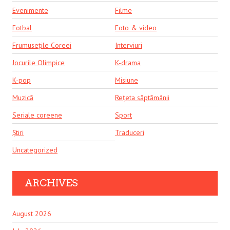
Evenimente
Filme
Fotbal
Foto & video
Frumusețile Coreei
Interviuri
Jocurile Olimpice
K-drama
K-pop
Misiune
Muzică
Rețeta săptămânii
Seriale coreene
Sport
Știri
Traduceri
Uncategorized
ARCHIVES
August 2026