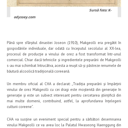
Sursă foto: K-
odyssey.com
Până spre sfârșitul dinastiei Joseon (1910), Makgeolli era pregătit în
gospodăriile individuale, dar odată cu începutul secolului al XX-lea,
procesul de producție a vinului de orez a fost transformat într-unul
comercial. Chiar dacă tehnicile și ingredientele preparării de Makgeolli
s-au mai schimbat întrucâtva, acesta a reușit să-și păstreze renumele de
băutură alcoolică tradițională coreeană.
Un membru oficial al CHA a declarat: „Tradiția preparării și împărțirii
vinului de orez Makgeolli cu cei dragi este moștenită din generație în
generație și este un subiect interesant pentru cercetarea științifică din
mai multe domenii, contribuind, astfel, la aprofundarea înțelegerii
culturii coreene”.
CHA va susține un eveniment special pentru a sărbători desemnarea
vinului Makgeolli ce va avea loc la Palatul Hwaseong Haenggung din