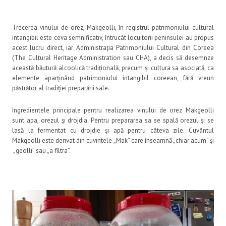
Trecerea vinului de orez, Makgeolli, în registrul patrimoniului cultural
intangibil este ceva semnificativ, întrucât locuitorii peninsulei au propus
acest lucru direct, iar Administrația Patrimoniului Cultural din Coreea
(The Cultural Heritage Administration sau CHA), a decis să desemnze
această băutură alcoolică tradițională, precum și cultura sa asociată, ca
elemente aparținând patrimoniului intangibil coreean, fără vreun
păstrător al tradiției preparării sale.
Ingredientele principale pentru realizarea vinului de orez Makgeolli
sunt apa, orezul și drojdia. Pentru prepararea sa se spală orezul și se
lasă la fermentat cu drojdie și apă pentru câteva zile. Cuvântul
Makgeolli este derivat din cuvintele „Mak” care înseamnă „chiar acum” și
„geolli” sau „a filtra”.