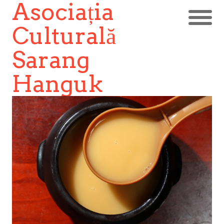
Asociația
Culturală
Sarang
Hanguk