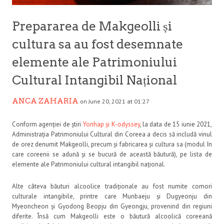
Prepararea de Makgeolli și
cultura sa au fost desemnate
elemente ale Patrimoniului
Cultural Intangibil Național
ANCA ZAHARIA
on June 20, 2021 at 01:27
Conform agenției de știri
Yonhap și K-odyssey
, la data de 15 iunie 2021,
Administrația Patrimoniului Cultural din Coreea a decis să includă vinul
de orez denumit Makgeolli, precum și fabricarea și cultura sa (modul în
care coreenii se adună și se bucură de această băutură), pe lista de
elemente ale Patrimoniului cultural intangibil național.
Alte câteva băuturi alcoolice tradiționale au fost numite comori
culturale intangibile, printre care Munbaeju și Dugyeonju din
Myeoncheon și Gyodong Beopju din Gyeongju, provenind din regiuni
diferite. Însă cum Makgeolli este o băutură alcoolică coreeană