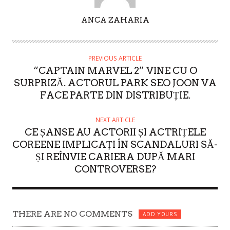
A
ANCA ZAHARIA
U
T
H
PREVIOUS ARTICLE
O
“CAPTAIN MARVEL 2” VINE CU O
R
SURPRIZĂ. ACTORUL PARK SEO JOON VA
FACE PARTE DIN DISTRIBUȚIE.
NEXT ARTICLE
CE ȘANSE AU ACTORII ȘI ACTRIȚELE
COREENE IMPLICAȚI ÎN SCANDALURI SĂ-
ȘI REÎNVIE CARIERA DUPĂ MARI
CONTROVERSE?
THERE ARE NO COMMENTS
ADD YOURS