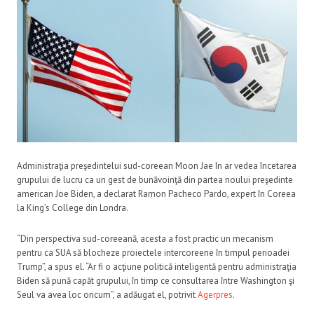
Administraţia preşedintelui sud-coreean Moon Jae In ar vedea încetarea
grupului de lucru ca un gest de bunăvoinţă din partea noului preşedinte
american Joe Biden, a declarat Ramon Pacheco Pardo, expert în Coreea
la King’s College din Londra.
“Din perspectiva sud-coreeană, acesta a fost practic un mecanism
pentru ca SUA să blocheze proiectele intercoreene în timpul perioadei
Trump”, a spus el. “Ar fi o acţiune politică inteligentă pentru administraţia
Biden să pună capăt grupului, în timp ce consultarea între Washington şi
Seul va avea loc oricum”, a adăugat el, potrivit
Agerpres
.