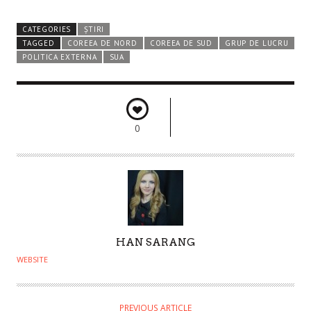
CATEGORIES
ȘTIRI
TAGGED
COREEA DE NORD
COREEA DE SUD
GRUP DE LUCRU
POLITICA EXTERNA
SUA
0
A
HAN SARANG
U
WEBSITE
T
H
O
PREVIOUS ARTICLE