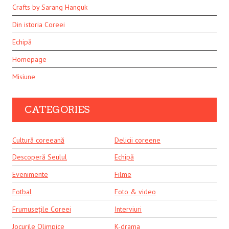
Crafts by Sarang Hanguk
Din istoria Coreei
Echipă
Homepage
Misiune
CATEGORIES
Cultură coreeană
Delicii coreene
Descoperă Seulul
Echipă
Evenimente
Filme
Fotbal
Foto & video
Frumusețile Coreei
Interviuri
Jocurile Olimpice
K-drama