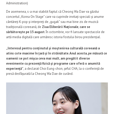
Administration)
De asemenea, s-a mai stabilit faptul că Cheong Wa Dae va găzdui
concertul „Korea On Stage” care va cuprinde invitați speciali și anume
cântăreți K-pop și interpreți de „gugak” sau mai bine zis de muzică
tradițională coreeană, de
Ziua Eliberării Naționale
,
care se
sărbătorește pe 15 august
. În octombrie, vor fi lansate spectacole de
artă media digitală care urmăresc istoria fostului birou prezidențial.
„Interesul pentru conținutul și moștenirea culturală coreeană a
atins cote maxime în țară și în străinătate. Anul acesta, pe măsură ce
oamenii se pot mișca ceva mai mult, am pregătit diverse
evenimente cu prezență fizică și programe care oferă o anumită
experiență”
, a declarat Choi Eung-chon, șeful CHA, la o conferință de
presă desfășurată la Cheong Wa Dae de curând.