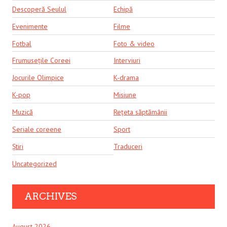
Descoperă Seulul
Echipă
Evenimente
Filme
Fotbal
Foto & video
Frumusețile Coreei
Interviuri
Jocurile Olimpice
K-drama
K-pop
Misiune
Muzică
Rețeta săptămânii
Seriale coreene
Sport
Știri
Traduceri
Uncategorized
ARCHIVES
August 2026