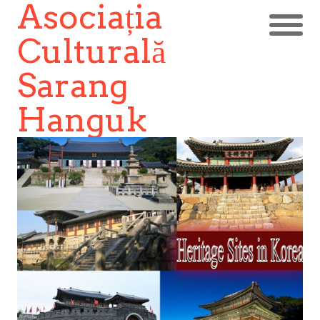
Asociația
Culturală
Sarang
Hanguk