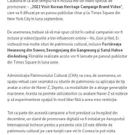
Călătoria ei la acel templu va fi inclusă într-un video special de
promovare –
„2022 Visit Korean Heritage Campaign Brand Video”
,
care va fi difuzat pe un panou publicitar chiar și la Times Square din
New York City în luna septembrie.
De asemenea, trebuie să vă mai spun că tot în cadrul campaniei vor fi
incluse și videoclipurile a trei influenceri online– Ho, Gon și Heil. Ei
vizitează mai multe situri de patrimoniu cultural, inclusiv
Fortăreața
Hwaseong din Suwon, Seongyojang din Gangneung și Satul Hahoe
din Andong
. Filmările realizate acolo vor fi lansate pe panoul publicitar
din Times Square în luna iunie.
Administrația Patrimoniului Cultural (CHA) va crea, de asemenea, un
spațiu virtual care seamănă cu siturile de patrimoniu cu aplicația de tip
avatar a celor de Naver Z, Zepeto, ca modalitate de a atrage generațiile
mai tinere. Acesta va permite utilizatorilor cu avatare Naver Z să viziteze
și să experimenteze spațiul în mod liber fără a avea vreo restricție.
Tot ca parte din această campanie a fost prevăzut ca începând din
decembrie, un stand de promovare digitală va fi instalat pe Aeroportul
Internațional Incheon pentru a prezenta cele 10 rute diferite de
patrimoniu cultural pe care turiștii care vin în Coreea le pot vizita.