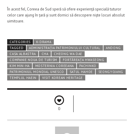
În acest fel, Coreea de Sud speră să ofere experiență specială tuturor
celor care ajung în țară și sunt dornici să descopere niște locuri absolut
uimitoare.
CATEGORIES
K-DRAMA
TAGGED
ADMINISTRAȚIA PATRIMONIULUI CULTURAL
ANDONG
CASA ALBASTRA
CHA
CHEONG WA DAE
COMPANIE NOUA DE TURISM
FORTĂREAȚA HWASEONG
KIM MIN-HA
MOSTERNIA COREEANA
PACHINKO
PATRIMONIUL MONDIAL UNESCO
SATUL HAHOE
SEONGYOJANG
TEMPLUL HAEIN
VISIT KOREAN HERITAGE
0