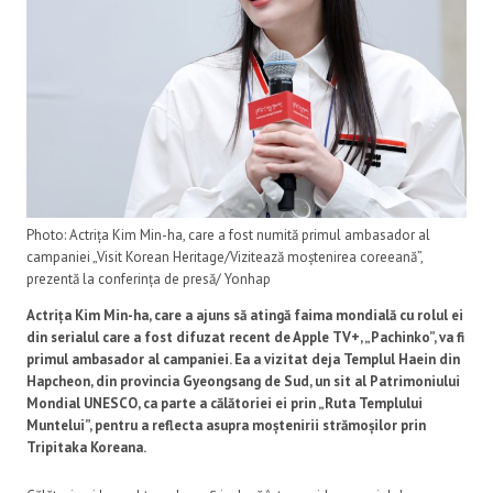
Photo: Actrița Kim Min-ha, care a fost numită primul ambasador al
campaniei „Visit Korean Heritage/Vizitează moștenirea coreeană”,
prezentă la conferința de presă/ Yonhap
Actrița Kim Min-ha, care a ajuns să atingă faima mondială cu rolul ei
din serialul care a fost difuzat recent de Apple TV+, „Pachinko”, va fi
primul ambasador al campaniei. Ea a vizitat deja Templul Haein din
Hapcheon, din provincia Gyeongsang de Sud, un sit al Patrimoniului
Mondial UNESCO, ca parte a călătoriei ei prin „Ruta Templului
Muntelui”, pentru a reflecta asupra moștenirii strămoșilor prin
Tripitaka Koreana.