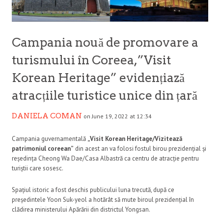
Campania nouă de promovare a
turismului în Coreea,”Visit
Korean Heritage” evidențiază
atracțiile turistice unice din țară
DANIELA COMAN
on June 19, 2022 at 12:34
Campania guvernamentală
„Visit Korean Heritage/Vizitează
patrimoniul coreean”
din acest an va folosi fostul birou prezidențial și
reședința Cheong Wa Dae/Casa Albastră ca centru de atracție pentru
turiștii care sosesc.
Spațiul istoric a fost deschis publicului luna trecută, după ce
președintele Yoon Suk-yeol a hotărât să mute biroul prezidențial în
clădirea ministerului Apărării din districtul Yongsan.