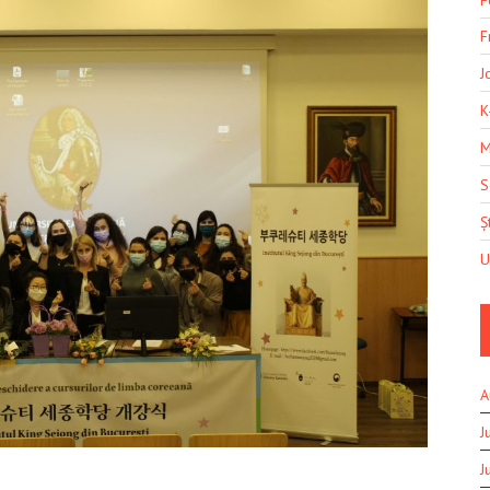
F
J
K
M
S
Șt
U
A
J
J