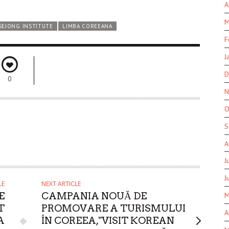
A
M
SEJONG INSTITUTE
LIMBA COREEANA
F
J
D
0
N
O
S
A
J
J
LE
NEXT ARTICLE
E
CAMPANIA NOUĂ DE
M
T
PROMOVARE A TURISMULUI
A
A
ÎN COREEA,"VISIT KOREAN