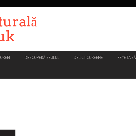
turală
uk
OREEI
DESCOPERĂ SEULUL
DELICII COREENE
REȚETA S