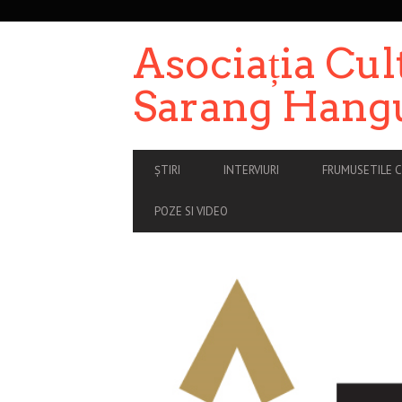
SECONDARY
NAVIGATION
Asociația Cul
Sarang Hang
PRIMARY
ȘTIRI
INTERVIURI
FRUMUSETILE C
NAVIGATION
POZE SI VIDEO