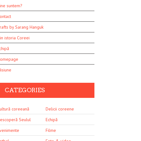
ine suntem?
ontact
rafts by Sarang Hanguk
in istoria Coreei
chipă
omepage
isiune
CATEGORIES
ultură coreeană
Delicii coreene
escoperă Seulul
Echipă
venimente
Filme
otbal
Foto & video