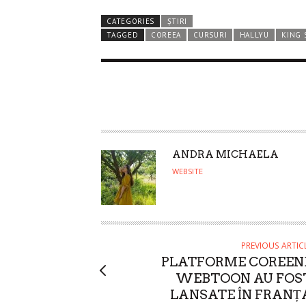
CATEGORIES
ȘTIRI
TAGGED
COREEA
CURSURI
HALLYU
KING 
A
ANDRA MICHAELA
U
WEBSITE
T
H
O
R
PREVIOUS ARTIC
PLATFORME COREEN
WEBTOON AU FOS
LANSATE ÎN FRANȚ