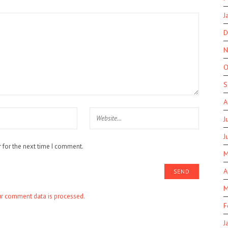
J
D
N
O
S
A
J
J
 for the next time I comment.
M
A
M
r comment data is processed.
F
J