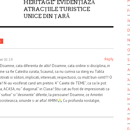
M
HERITAGE" EVIDENȚIAZĂ
ATRACȚIILE TURISTICE
F
UNICE DIN ȚARĂ
J
D
N
S
O
Reply
at 02:19
S
oamne, cata diferenta de altii! Doamne, cata ordine si disciplina, in
A
ne sa fie Catedra curata, Scaunul, sa nu cumva sa sterg eu Tabla
ti si silitori, implicati, interesati, respectuosi, cu mult bun-simt!!! O
J
! N-au vociferat cand am pretins 4 ” Caiete de TEME”, ca sa le pot
ea, ACASA, nu ” diagonal” in Clasa! Stiu cat au fost de impresionati ca
J
 sufixe” si “desinente” diferite, la persoane! Doamne, ce Amintiri
M
croteasca, oriunde s-ar afla! AMIN!
Cu profunda nostalgie,
A
M
F