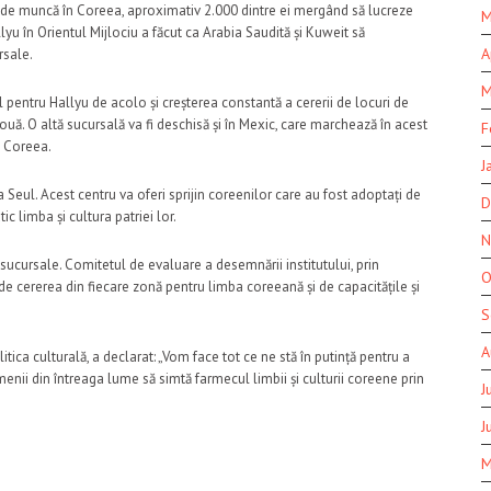
 de muncă în Coreea, aproximativ 2.000 dintre ei mergând să lucreze
M
llyu în Orientul Mijlociu a făcut ca Arabia Saudită și Kuweit să
A
rsale.
M
ul pentru Hallyu de acolo și creșterea constantă a cererii de locuri de
ouă. O altă sucursală va fi deschisă și în Mexic, care marchează în acest
F
u Coreea.
J
 la Seul. Acest centru va oferi sprijin coreenilor care au fost adoptați de
D
ic limba și cultura patriei lor.
N
t sucursale. Comitetul de evaluare a desemnării institutului, prin
O
 de cererea din fiecare zonă pentru limba coreeană și de capacitățile și
S
A
litica culturală, a declarat: „Vom face tot ce ne stă în putință pentru a
oamenii din întreaga lume să simtă farmecul limbii și culturii coreene prin
J
J
M