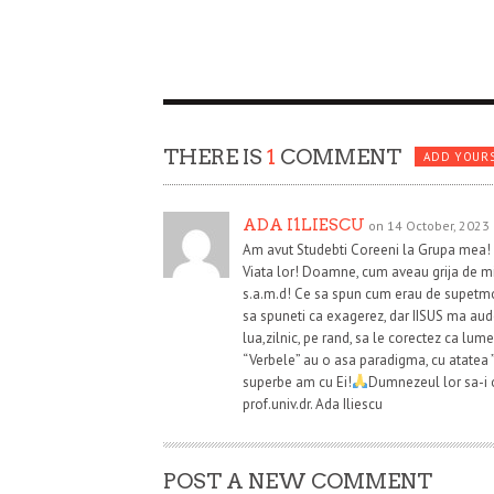
THERE IS
1
COMMENT
ADD YOUR
ADA I1LIESCU
on 14 October, 2023 
Am avut Studebti Coreeni la Grupa mea! D
Viata lor! Doamne, cum aveau grija de mi
s.a.m.d! Ce sa spun cum erau de supetmotiva
sa spuneti ca exagerez, dar IISUS ma aude
lua,zilnic, pe rand, sa le corectez ca lum
“Verbele” au o asa paradigma, cu atatea ”
superbe am cu Ei!
Dumnezeul lor sa-i o
prof.univ.dr. Ada Iliescu
POST A NEW COMMENT