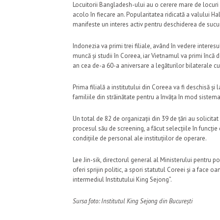
Locuitorii Bangladesh-ului au o cerere mare de locuri
acolo în fiecare an. Popularitatea ridicată a valului Ha
manifeste un interes activ pentru deschiderea de sucu
Indonezia va primi trei filiale, având în vedere interes
muncă și studii în Coreea, iar Vietnamul va primi încă d
an cea de-a 60-a aniversare a legăturilor bilaterale c
Prima filială a institutului din Coreea va fi deschisă și
familiile din străinătate pentru a învăța în mod sistemat
Un total de 82 de organizații din 39 de țări au solicita
procesul său de screening, a făcut selecțiile în funcție
condițiile de personal ale instituțiilor de operare.
Lee Jin-sik, directorul general al Ministerului pentru po
oferi sprijin politic, a spori statutul Coreei și a face 
intermediul Institutului King Sejong”.
Sursa foto: Institutul King Sejong din București