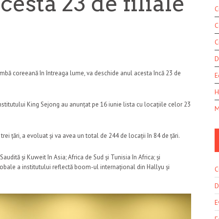
esta 23 de filiale
C
C
C
D
i limbă coreeană în întreaga lume, va deschide anul acesta încă 23 de
E
H
Institutului King Sejong au anunțat pe 16 iunie lista cu locațiile celor 23
M
trei țări, a evoluat și va avea un total de 244 de locații în 84 de țări.
audită și Kuweit în Asia; Africa de Sud și Tunisia în Africa; și
bale a institutului reflectă boom-ul internațional din Hallyu și
C
D
E
F