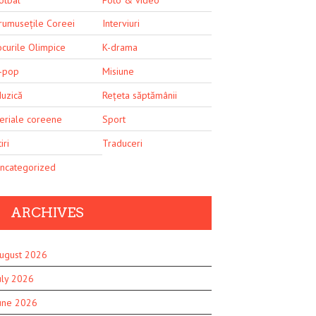
rumusețile Coreei
Interviuri
ocurile Olimpice
K-drama
-pop
Misiune
uzică
Rețeta săptămânii
eriale coreene
Sport
iri
Traduceri
ncategorized
ARCHIVES
ugust 2026
uly 2026
une 2026