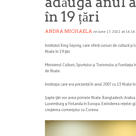
adăuga anul ac
în 19 țări
ANDRA MICHAELA
on June 17, 2022 at 16:16
Institutul King Sejong, care oferă cursuri de cultură ș
filiale în 19 țări.
Ministerul Culturii, Sportului și Turismului și Fundația 
de filiale.
Instituția care era prezentă în anul 2007 cu 13 filiale în 
Șapte țări vor avea primele filiale: Bangladesh, Arabia S
Luxemburg și Finlanda în Europa. Extinderea rețelei glo
creșterea comerțului cu Coreea.