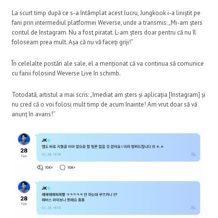
La scurt timp după ce s-a întâmplat acest lucru, Jungkook i-a liniștit pe
fani prin intermediul platformei Weverse, unde a transmis: „Mi-am șters
contul de Instagram. Nu a fost piratat. L-am șters doar pentru că nu îl
foloseam prea mult. Așa că nu vă faceți griji!”
În celelalte postări ale sale, el a menționat că va continua să comunice
cu fanii folosind Weverse Live în schimb.
Totodată, artistul a mai scris: „Imediat am șters și aplicația [Instagram] și
nu cred că o voi folosi mult timp de acum înainte! Am vrut doar să vă
anunț în avans!”