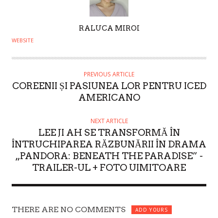
A
RALUCA MIROI
U
WEBSITE
T
H
O
PREVIOUS ARTICLE
COREENII ȘI PASIUNEA LOR PENTRU ICED
R
AMERICANO
NEXT ARTICLE
LEE JI AH SE TRANSFORMĂ ÎN
ÎNTRUCHIPAREA RĂZBUNĂRII ÎN DRAMA
„PANDORA: BENEATH THE PARADISE” -
TRAILER-UL + FOTO UIMITOARE
THERE ARE NO COMMENTS
ADD YOURS