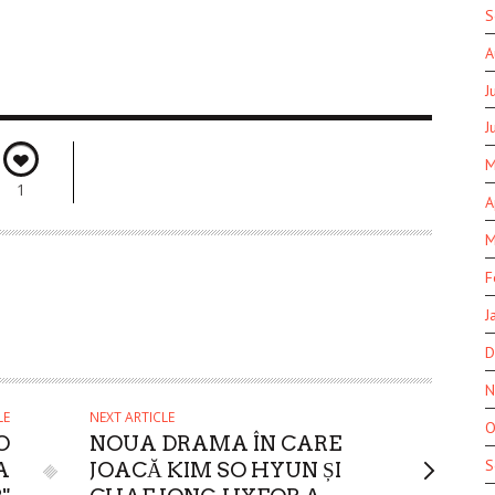
S
A
J
J
M
1
A
M
F
J
D
N
LE
NEXT ARTICLE
O
O
NOUA DRAMA ÎN CARE
S
A
JOACĂ KIM SO HYUN ȘI