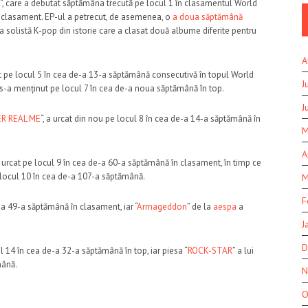
“, care a debutat săptămâna trecută pe locul 1 în clasamentul World
 clasament. EP-ul a petrecut, de asemenea, o
a doua săptămână
solistă K-pop din istorie care a clasat două albume diferite pentru
A
 pe locul 5 în cea de-a 13-a săptămână consecutivă în topul World
J
s-a menținut pe locul 7 în cea de-a noua săptămână în top.
J
R REAL ME
“, a urcat din nou pe locul 8 în cea de-a 14-a săptămână în
M
A
 a urcat pe locul 9 în cea de-a 60-a săptămână în clasament, în timp ce
e locul 10 în cea de-a 107-a săptămână.
M
F
-a 49-a săptămână în clasament, iar “
Armageddon
” de la
aespa
a
J
D
l 14 în cea de-a 32-a săptămână în top, iar piesa “
ROCK-STAR
” a lui
mână.
N
O