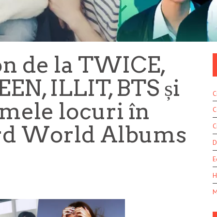
n de la TWICE,
EN, ILLIT, BTS și
C
imele locuri în
C
ard World Albums
C
D
E
H
M