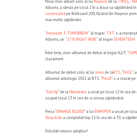
Noul mini-album solo al lui
Nayeon
de la
TWICE
, “
NA
Albums, a rămas pe locul 2 în a doua sa săptămână în
consecutivă
pe Billboard 200, făcând din Nayeon prima 
mai multe săptămâni.
“
minisode 3: TOMORROW
” al trupei
TXT
s-a menținut
Albums, iar “
17 IS RIGHT HERE
” al trupei
SEVENTEEN
Între timp, mini-albumul de debut al trupei ILLIT, “
SUPE
clasament.
Albumul de debut solo al lui
Jimin
de la
BTS
, “
FACE
“,
albumul antologic 2022 al BTS, “
Proof
“, s-a clasat p
“
Get Up
” de la
NewJeans
a urcat pe locul 12 în cea de
ocupat locul 13 în cea de-a cincea săptămână.
Piesa “
ORANGE BLOOD
” a lui
ENHYPEN
a urcat pe locu
Stray Kids
a completat top 15 în cea de-a 33-a săptă
Felicitări tuturor artiștilor!