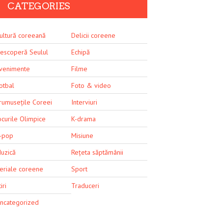
CATEGORIES
ultură coreeană
Delicii coreene
escoperă Seulul
Echipă
venimente
Filme
otbal
Foto & video
rumusețile Coreei
Interviuri
ocurile Olimpice
K-drama
-pop
Misiune
uzică
Rețeta săptămânii
eriale coreene
Sport
iri
Traduceri
ncategorized