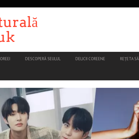
turală
uk
OREEI
DESCOPERĂ SEULUL
DELICII COREENE
REȚETA S