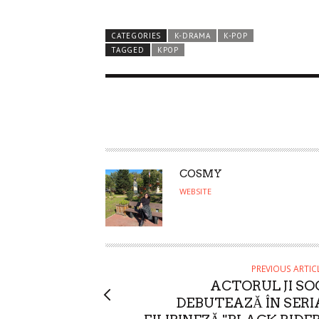
CATEGORIES
K-DRAMA
K-POP
TAGGED
KPOP
A
COSMY
U
WEBSITE
T
H
O
R
PREVIOUS ARTIC
ACTORUL JI SO
DEBUTEAZĂ ÎN SERI