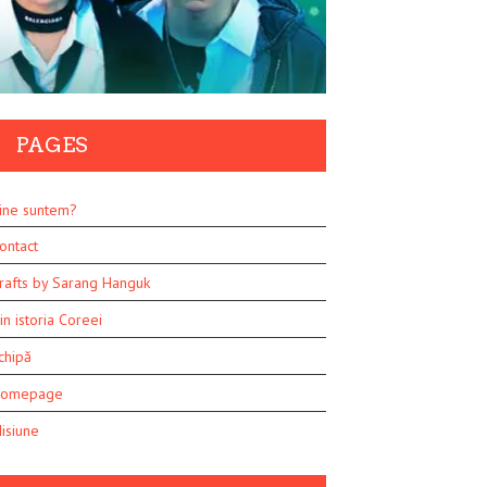
PAGES
ine suntem?
ontact
rafts by Sarang Hanguk
in istoria Coreei
chipă
omepage
isiune