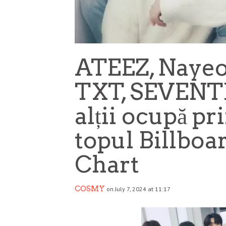
ATEEZ, Nayeo
TXT, SEVENTE
alții ocupă pr
topul Billbo
Chart
COSMY
on July 7, 2024 at 11:17