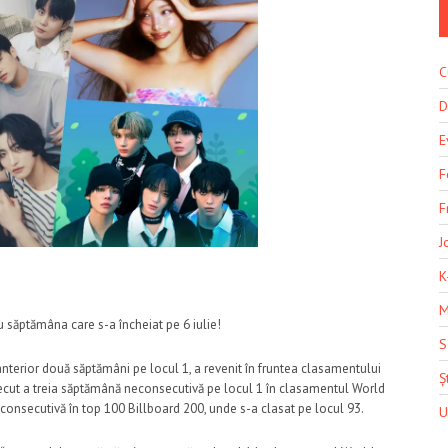
C
D
E
F
F
J
K
M
 săptămâna care s-a încheiat pe 6 iulie!
S
 anterior două săptămâni pe locul 1, a revenit în fruntea clasamentului
Șt
recut a treia săptămână neconsecutivă pe locul 1 în clasamentul World
consecutivă în top 100 Billboard 200, unde s-a clasat pe locul 93.
U