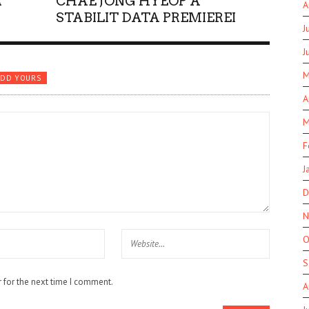
"
CHAE JONG HYEOP A
A
STABILIT DATA PREMIEREI
J
J
M
ADD YOURS
A
M
F
J
D
N
O
S
 for the next time I comment.
A