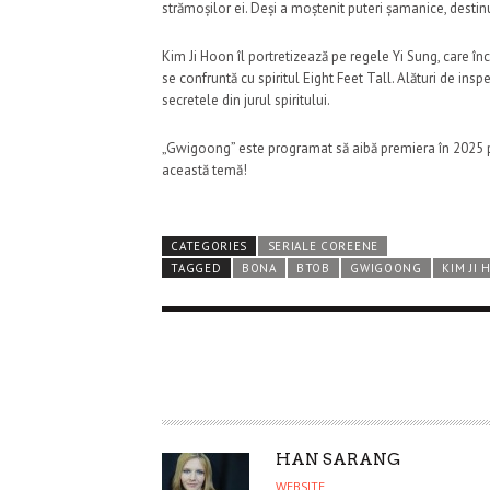
strămoșilor ei. Deși a moștenit puteri șamanice, destinu
Kim Ji Hoon îl portretizează pe regele Yi Sung, care î
se confruntă cu spiritul Eight Feet Tall. Alături de insp
secretele din jurul spiritului.
„Gwigoong” este programat să aibă premiera în 2025 
această temă!
CATEGORIES
SERIALE COREENE
TAGGED
BONA
BTOB
GWIGOONG
KIM JI
A
HAN SARANG
U
WEBSITE