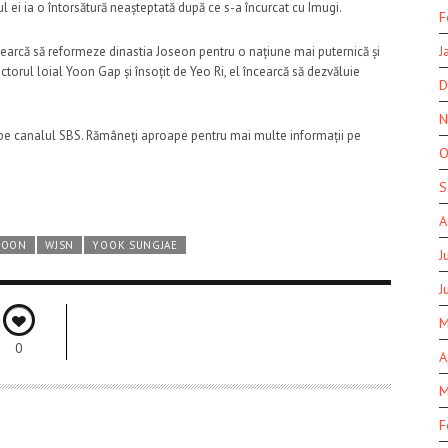
l ei ia o întorsătură neașteptată după ce s-a încurcat cu Imugi.
F
J
ncearcă să reformeze dinastia Joseon pentru o națiune mai puternică și
ectorul loial Yoon Gap și însoțit de Yeo Ri, el încearcă să dezvăluie
D
N
pe canalul SBS. Rămâneţi aproape pentru mai multe informații pe
O
S
A
 HOON
WJSN
YOOK SUNGJAE
J
J
M
0
A
M
F