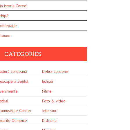
in istoria Coreei
chipă
omepage
isiune
CATEGORIES
ultură coreeană
Delicii coreene
escoperă Seulul
Echipă
venimente
Filme
otbal
Foto & video
rumusețile Coreei
Interviuri
ocurile Olimpice
K-drama