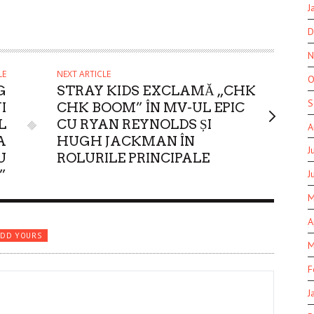
J
D
N
LE
NEXT ARTICLE
O
G
STRAY KIDS EXCLAMĂ „CHK
S
I
CHK BOOM” ÎN MV-UL EPIC
L
CU RYAN REYNOLDS ȘI
A
A
HUGH JACKMAN ÎN
J
U
ROLURILE PRINCIPALE
”
J
M
A
ADD YOURS
M
F
J