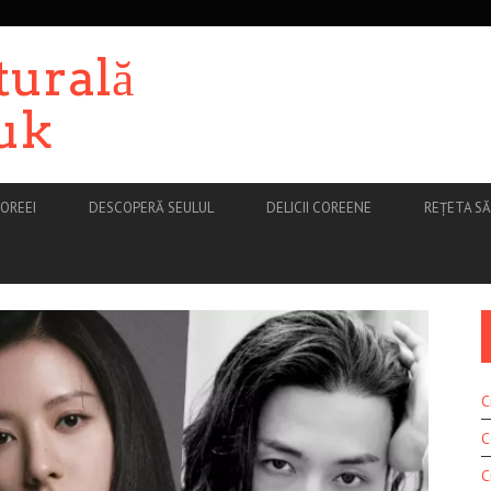
turală
uk
OREEI
DESCOPERĂ SEULUL
DELICII COREENE
REȚETA S
C
C
C