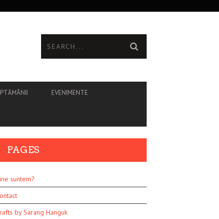
ĂPTĂMÂNII
EVENIMENTE
PAGES
ine suntem?
ontact
rafts by Sarang Hanguk