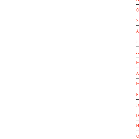
O
S
A
J
J
M
A
M
F
J
D
N
O