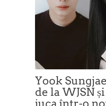
Yook Sungjae
de la WJSN și
juca într-o n