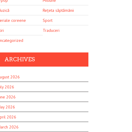
-pop
Misiune
uzică
Rețeta săptămânii
eriale coreene
Sport
iri
Traduceri
ncategorized
ARCHIVES
ugust 2026
uly 2026
une 2026
ay 2026
pril 2026
arch 2026