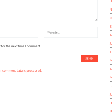
D
N
O
S
A
J
 for the next time I comment.
J
M
A
r comment data is processed.
M
F
J
D
N