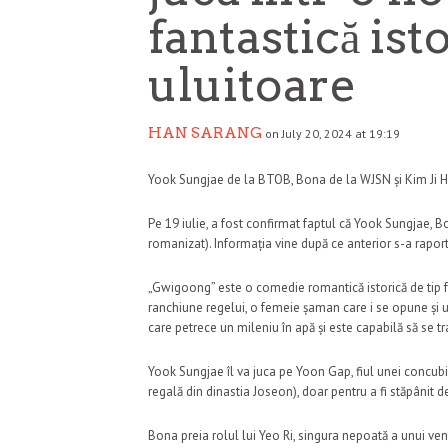
fantastică ist
uluitoare
HAN SARANG
on July 20, 2024 at 19:19
Yook Sungjae de la BTOB, Bona de la WJSN și Kim Ji H
Pe 19 iulie, a fost confirmat faptul că Yook Sungjae, Bo
romanizat). Informația vine după ce anterior s-a raport
„Gwigoong” este o comedie romantică istorică de tip fa
ranchiune regelui, o femeie șaman care i se opune și u
care petrece un mileniu în apă și este capabilă să se t
Yook Sungjae îl va juca pe Yoon Gap, fiul unei concubi
regală din dinastia Joseon), doar pentru a fi stăpânit de
Bona preia rolul lui Yeo Ri, singura nepoată a unui ve