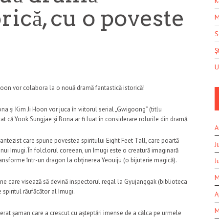
K
orică, cu o poveste
M
S
Șt
U
oon vor colabora la o nouă dramă fantastică istorică!
na și Kim Ji Hoon vor juca în viitorul serial „Gwigoong” (titlu
at că Yook Sungjae și Bona ar fi luat în considerare rolurile din dramă.
A
ntezist care spune povestea spiritului Eight Feet Tall, care poartă
J
nui Imugi. În folclorul coreean, un Imugi este o creatură imaginară
ransforme într-un dragon la obținerea Yeouiju (o bijuterie magică).
J
M
ne care visează să devină inspectorul regal la Gyujanggak (biblioteca
 spiritul răufăcător al Imugi.
A
M
nerat șaman care a crescut cu așteptări imense de a călca pe urmele