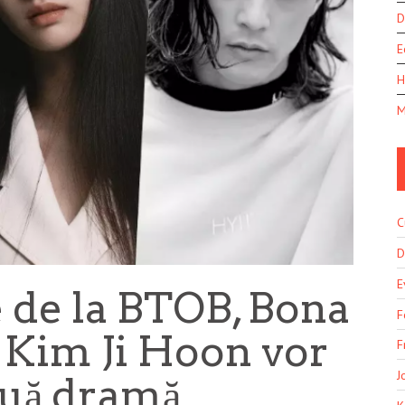
D
E
H
M
C
D
E
 de la BTOB, Bona
F
 Kim Ji Hoon vor
F
J
ouă dramă