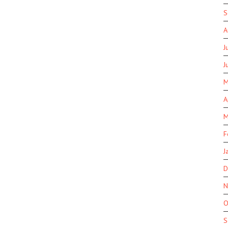
S
A
J
J
M
A
M
F
J
D
N
O
S