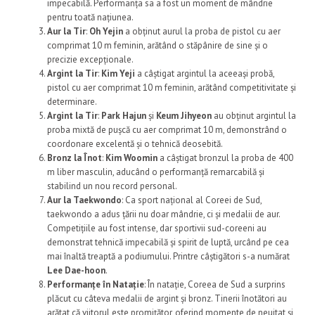
impecabilă. Performanța sa a fost un moment de mândrie
pentru toată națiunea.
Aur la Tir
:
Oh Yejin
a obținut aurul la proba de pistol cu aer
comprimat 10 m feminin, arătând o stăpânire de sine și o
precizie excepționale.
Argint la Tir
:
Kim Yeji
a câștigat argintul la aceeași probă,
pistol cu aer comprimat 10 m feminin, arătând competitivitate și
determinare.
Argint la Tir
:
Park Hajun
și
Keum Jihyeon
au obținut argintul la
proba mixtă de pușcă cu aer comprimat 10 m, demonstrând o
coordonare excelentă și o tehnică deosebită.
Bronz la Înot
:
Kim Woomin
a câștigat bronzul la proba de 400
m liber masculin, aducând o performanță remarcabilă și
stabilind un nou record personal.
Aur la Taekwondo
: Ca sport național al Coreei de Sud,
taekwondo a adus țării nu doar mândrie, ci și medalii de aur.
Competițiile au fost intense, dar sportivii sud-coreeni au
demonstrat tehnică impecabilă și spirit de luptă, urcând pe cea
mai înaltă treaptă a podiumului. Printre câștigători s-a numărat
Lee Dae-hoon
.
Performanțe în Natație
: În natație, Coreea de Sud a surprins
plăcut cu câteva medalii de argint și bronz. Tinerii înotători au
arătat că viitorul este promițător, oferind momente de neuitat și