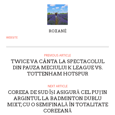
A
ROXANÉ
U
WEBSITE
T
H
O
PREVIOUS ARTICLE
TWICE VA CÂNTA LA SPECTACOLUL
R
DIN PAUZA MECIULUI K LEAGUE VS.
TOTTENHAM HOTSPUR
NEXT ARTICLE
COREEA DE SUD ÎȘI ASIGURĂ CEL PUȚIN
ARGINTUL LA BADMINTON DUBLU
MIXT, CU O SEMIFINALĂ ÎN TOTALITATE
COREEANĂ