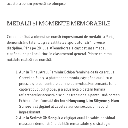
acestora pentru provocările olimpice.
MEDALII ȘI MOMENTE MEMORABILE
Coreea de Sud a obținut un număr impresionant de medalii la Paris,
demonstrând talentul și versatilitatea sportivilor săi în diverse
discipline. Până pe 28 iulie, #TeamKorea a câștigat șase medalii,
clasându-se pe locul cinci în clasamentul general. Printre cele mai
notabile realizări se numără:
Aur la Tir cu Arcul Feminin
: Echipa feminină de tir cu arcul a
Coreei de Sud și-a păstrat hegemonia, câștigând aurul cu o
precizie și o concentrare demne de invidiat. Performanța lor a
captivat publicul global și a adus încă o dată în lumina
reflectoarelor această disciplină tradițională pentru sud-coreeni.
Echipa a fost formată din
Jeon Hunyoung
,
Lim Sihyeon
și
Nam
Suhyeon
, câștigând al zecelea aur consecutiv, un record
impresionant.
Aur la Scrimă
:
Oh Sanguk
a câștigat aurul la sabie individual
masculin, demonstrând abilități remarcabile și o strategie