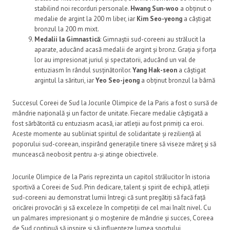
stabilind noi recorduri personale.
Hwang Sun-woo
a obținut o
medalie de argint la 200 m liber, iar
Kim Seo-yeong
a câștigat
bronzul la 200 m mixt.
Medalii la Gimnastică
: Gimnaștii sud-coreeni au strălucit la
aparate, aducând acasă medalii de argint și bronz. Grația și forța
lor au impresionat juriul și spectatorii, aducând un val de
entuziasm în rândul susținătorilor.
Yang Hak-seon
a câștigat
argintul la sărituri, iar
Yeo Seo-jeong
a obținut bronzul la bârnă
Succesul Coreei de Sud la Jocurile Olimpice de la Paris a fost o sursă de
mândrie națională și un factor de unitate. Fiecare medalie câștigată a
fost sărbătorită cu entuziasm acasă, iar atleții au fost primiți ca eroi.
Aceste momente au subliniat spiritul de solidaritate și reziliență al
poporului sud-coreean, inspirând generațiile tinere să viseze măreț și să
muncească neobosit pentru a-și atinge obiectivele.
Jocurile Olimpice de la Paris reprezinta un capitol strălucitor în istoria
sportivă a Coreei de Sud. Prin dedicare, talent și spirit de echipă, atleții
sud-coreeni au demonstrat lumii întregi că sunt pregătiți să facă față
oricărei provocări și să exceleze în competiții de cel mai înalt nivel. Cu
un palmares impresionant și o moștenire de mândrie și succes, Coreea
de Sud continuă să inspire și să influențeze lumea sportului