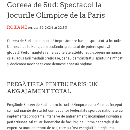
Coreea de Sud: Spectacol la
Jocurile Olimpice de la Paris
ROXANÉ
on July 29, 2024 at 22:53
Coreea de Sud a continuat să impresioneze lumea sportului la Jocurile
Olimpice de la Paris, consolidându-și statutul de putere sportivă
globală. Performanțele remarcabile ale atleților sud-coreeni nu numai
că au adus țării medalii prețioase, dar au demonstrat și spiritul neînfricat
și dedicarea neobosită care definesc această națiune.
PREGĂTIREA PENTRU PARIS: UN
ANGAJAMENT TOTAL
Pregătirile Coreei de Sud pentru Jocurile Olimpice de la Paris au început
cu mult înainte de startul competițiilor. Federațiile sportive naționale au
implementat programe intensive de antrenament, încurajând inovația și
perfecțiunea. Atleții au beneficiat de facilități de ultimă generație și de
expertiza unor antrenori de top, care au fost esențiali în pregătirea