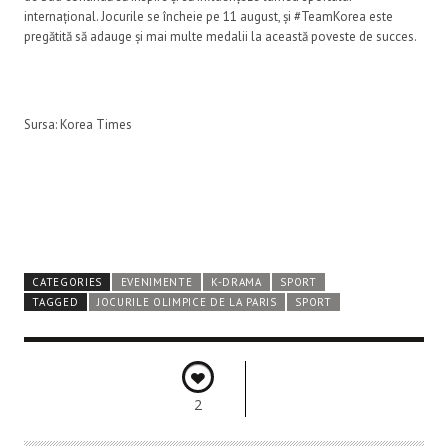
internațional. Jocurile se încheie pe 11 august, și #TeamKorea este
pregătită să adauge și mai multe medalii la această poveste de succes.
Sursa: Korea Times
CATEGORIES
EVENIMENTE
K-DRAMA
SPORT
TAGGED
JOCURILE OLIMPICE DE LA PARIS
SPORT
2