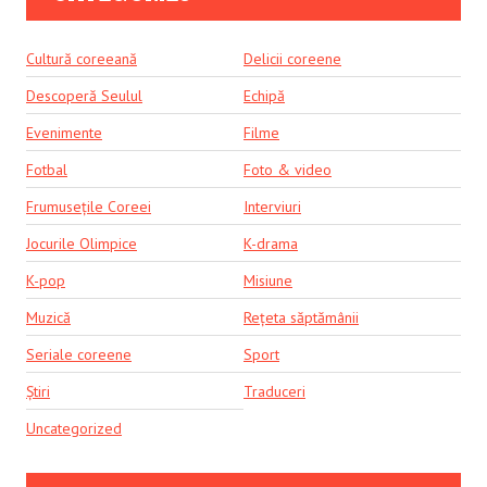
Cultură coreeană
Delicii coreene
Descoperă Seulul
Echipă
Evenimente
Filme
Fotbal
Foto & video
Frumusețile Coreei
Interviuri
Jocurile Olimpice
K-drama
K-pop
Misiune
Muzică
Rețeta săptămânii
Seriale coreene
Sport
Știri
Traduceri
Uncategorized