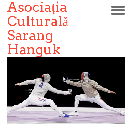
Asociația
Culturală
Sarang
Hanguk