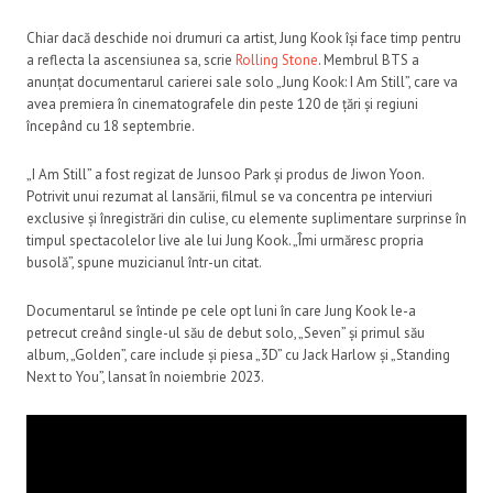
Chiar dacă deschide noi drumuri ca artist, Jung Kook își face timp pentru
a reflecta la ascensiunea sa, scrie
Rolling Stone
. Membrul BTS a
anunțat documentarul carierei sale solo „Jung Kook: I Am Still”, care va
avea premiera în cinematografele din peste 120 de țări și regiuni
începând cu 18 septembrie.
„I Am Still” a fost regizat de Junsoo Park și produs de Jiwon Yoon.
Potrivit unui rezumat al lansării, filmul se va concentra pe interviuri
exclusive și înregistrări din culise, cu elemente suplimentare surprinse în
timpul spectacolelor live ale lui Jung Kook. „Îmi urmăresc propria
busolă”, spune muzicianul într-un citat.
Documentarul se întinde pe cele opt luni în care Jung Kook le-a
petrecut creând single-ul său de debut solo, „Seven” și primul său
album, „Golden”, care include și piesa „3D” cu Jack Harlow și „Standing
Next to You”, lansat în noiembrie 2023.