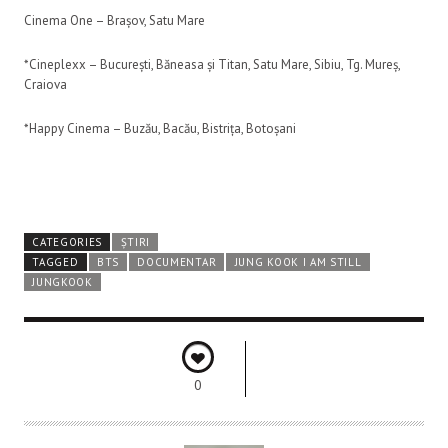
Cinema One – Brașov, Satu Mare
*Cineplexx – București, Băneasa și Titan, Satu Mare, Sibiu, Tg. Mureș,
Craiova
*Happy Cinema – Buzău, Bacău, Bistrița, Botoșani
CATEGORIES
ȘTIRI
TAGGED
BTS
DOCUMENTAR
JUNG KOOK I AM STILL
JUNGKOOK
0