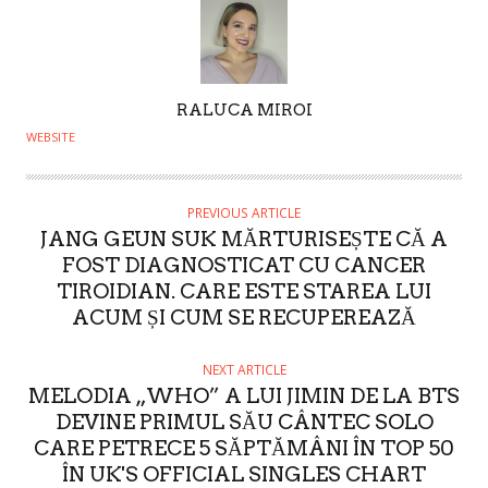
A
RALUCA MIROI
U
WEBSITE
T
H
O
PREVIOUS ARTICLE
JANG GEUN SUK MĂRTURISEȘTE CĂ A
R
FOST DIAGNOSTICAT CU CANCER
TIROIDIAN. CARE ESTE STAREA LUI
ACUM ȘI CUM SE RECUPEREAZĂ
NEXT ARTICLE
MELODIA „WHO” A LUI JIMIN DE LA BTS
DEVINE PRIMUL SĂU CÂNTEC SOLO
CARE PETRECE 5 SĂPTĂMÂNI ÎN TOP 50
ÎN UK'S OFFICIAL SINGLES CHART