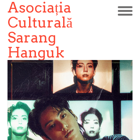
Asociația
Culturală
Sarang
Hanguk