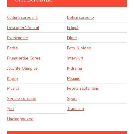
Cultură coreeană
Delicii coreene
Descoperă Seulul
Echipă
Evenimente
Filme
Fotbal
Foto & video
Frumusețile Coreei
Interviuri
Jocurile Olimpice
K-drama
K-pop
Misiune
Muzică
Rețeta săptămânii
Seriale coreene
Sport
Știri
Traduceri
Uncategorized