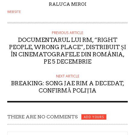
A
RALUCA MIROI
U
WEBSITE
T
H
O
PREVIOUS ARTICLE
DOCUMENTARUL LUI RM, “RIGHT
R
PEOPLE, WRONG PLACE”, DISTRIBUIT ŞI
ÎN CINEMATOGRAFELE DIN ROMÂNIA,
PE 5 DECEMBRIE
NEXT ARTICLE
BREAKING: SONG JAE RIM A DECEDAT,
CONFIRMĂ POLIȚIA
THERE ARE NO COMMENTS
ADD YOURS