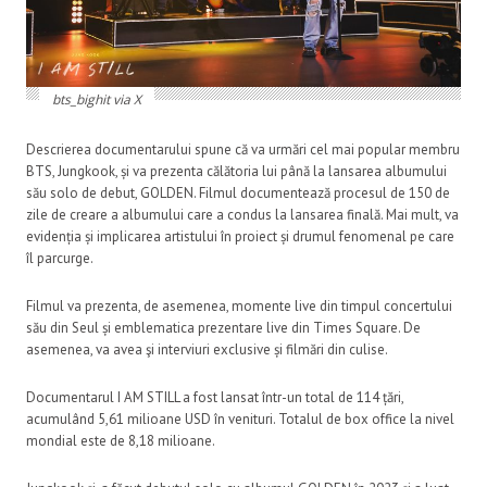
bts_bighit via X
Descrierea documentarului spune că va urmări cel mai popular membru
BTS, Jungkook, și va prezenta călătoria lui până la lansarea albumului
său solo de debut, GOLDEN. Filmul documentează procesul de 150 de
zile de creare a albumului care a condus la lansarea finală. Mai mult, va
evidenția și implicarea artistului în proiect și drumul fenomenal pe care
îl parcurge.
Filmul va prezenta, de asemenea, momente live din timpul concertului
său din Seul și emblematica prezentare live din Times Square. De
asemenea, va avea şi interviuri exclusive și filmări din culise.
Documentarul I AM STILL a fost lansat într-un total de 114 țări,
acumulând 5,61 milioane USD în venituri. Totalul de box office la nivel
mondial este de 8,18 milioane.