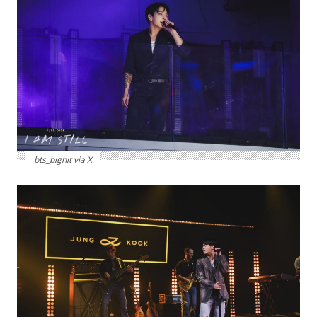
bts_bighit via X