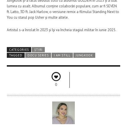
Jungkook și-a făcut debutul solo cu albumul GOLDEN în 2023 și a luat
lumea cu asalt. Albumul conține colaborări populare, cum ar fi SEVEN
ft. Latto, 3D ft. Jack Harlow, o versiune remix a filmului Standing Next to
You cu starul pop Usher și multe altele.
Artistul s-a înrolat în 2023 și îşi va încheia stagiul militar în iunie 2025.
CATEGORIES
ȘTIRI
TAGGED
DOCU SERIES
I AM STILL
JUNGKOOK
0