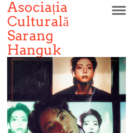
Asociația
Culturală
Sarang
Hanguk