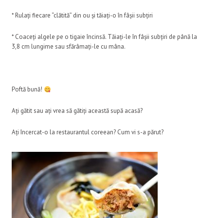
* Rulați fiecare “clătită” din ou și tăiați-o în fâșii subțiri
* Coaceți algele pe o tigaie încinsă. Tăiați-le în fâșii subțiri de până la
3,8 cm lungime sau sfărâmați-le cu mâna.
Poftă bună!
Ați gătit sau ați vrea să gătiți această supă acasă?
Ați încercat-o la restaurantul coreean? Cum vi s-a părut?