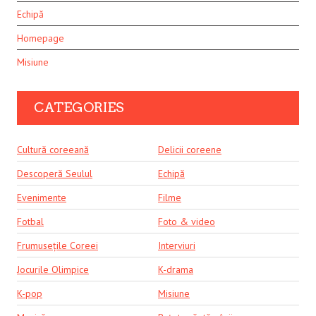
Echipă
Homepage
Misiune
CATEGORIES
Cultură coreeană
Delicii coreene
Descoperă Seulul
Echipă
Evenimente
Filme
Fotbal
Foto & video
Frumusețile Coreei
Interviuri
Jocurile Olimpice
K-drama
K-pop
Misiune