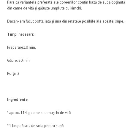
Pare că variantele preferate ale coreenilor conțin bază de supă obținută
din carne de vită și găluște umplute cu kimchi.
Dacă v-am făcut poftă, iată și una din rețetele posibile ale acestei supe.
Timpi necesari
:
Preparare:10 min.
Gătire: 20 min.
Porții: 2
Ingrediente
:
* aprox. 114 g carne sau mușchi de vită
* 1 lingură sos de soia pentru supă