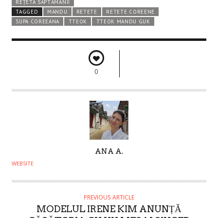
REȚETA SĂPTĂMÂNII
TAGGED
MANDU
RETETE
RETETE COREENE
SUPA COREEANA
TTEOK
TTEOK MANDU GUK
0
A
ANA A.
U
WEBSITE
T
H
O
PREVIOUS ARTICLE
MODELUL IRENE KIM ANUNȚĂ
R