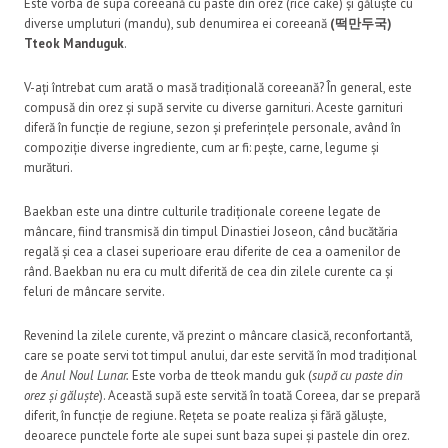
Este vorba de supa coreeană cu paste din orez (rice cake) și găluște cu
diverse umpluturi (mandu), sub denumirea ei coreeană
(떡만두국)
Tteok Manduguk
.
V-ați întrebat cum arată o masă tradițională coreeană? În general, este
compusă din orez și supă servite cu diverse garnituri. Aceste garnituri
diferă în funcție de regiune, sezon și preferințele personale, având în
compoziție diverse ingrediente, cum ar fi: pește, carne, legume și
murături.
Baekban este una dintre culturile tradiționale coreene legate de
mâncare, fiind transmisă din timpul Dinastiei Joseon, când bucătăria
regală și cea a clasei superioare erau diferite de cea a oamenilor de
rând. Baekban nu era cu mult diferită de cea din zilele curente ca și
feluri de mâncare servite.
Revenind la zilele curente, vă prezint o mâncare clasică, reconfortantă,
care se poate servi tot timpul anului, dar este servită în mod tradițional
de
Anul Noul Lunar.
Este vorba de tteok mandu guk (
supă cu paste din
orez și găluște
). Această supă este servită în toată Coreea, dar se prepară
diferit, în funcție de regiune. Rețeta se poate realiza și fără găluște,
deoarece punctele forte ale supei sunt baza supei și pastele din orez.