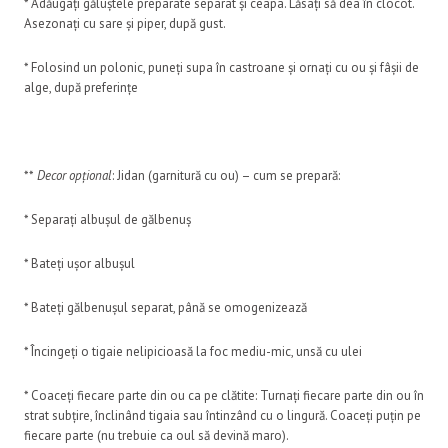
* Adăugați găluștele preparate separat și ceapa. Lăsați să dea în clocot.
Asezonați cu sare și piper, după gust.
* Folosind un polonic, puneți supa în castroane și ornați cu ou și fâșii de
alge, după preferințe
**
Decor opțional
: Jidan (garnitură cu ou) – cum se prepară:
* Separați albușul de gălbenuș
* Bateți ușor albușul
* Bateți gălbenușul separat, până se omogenizează
* Încingeți o tigaie nelipicioasă la foc mediu-mic, unsă cu ulei
* Coaceți fiecare parte din ou ca pe clătite: Turnați fiecare parte din ou în
strat subțire, înclinând tigaia sau întinzând cu o lingură. Coaceți puțin pe
fiecare parte (nu trebuie ca oul să devină maro).