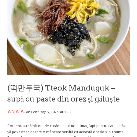
(떡만두국) Tteok Manduguk –
supă cu paste din orez și găluște
ANA A.
on February 3, 2025 at 19:55
Coreenii au sărbătorit de curând anul nou lunar, fapt pentru care astăzi
vă povestesc despre o mâncare servită cu această ocazie și nu numai.