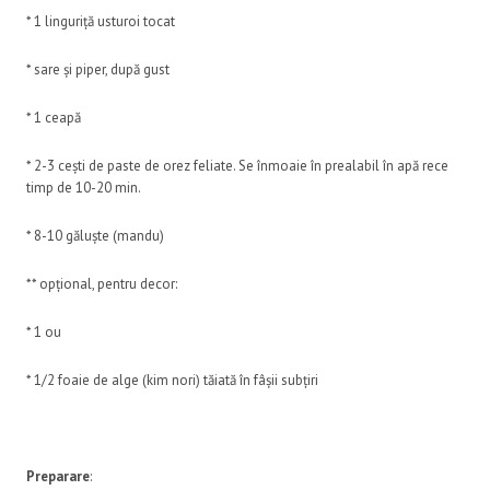
* 1 linguriță usturoi tocat
* sare și piper, după gust
* 1 ceapă
* 2-3 cești de paste de orez feliate. Se înmoaie în prealabil în apă rece
timp de 10-20 min.
* 8-10 găluște (mandu)
** opțional, pentru decor:
* 1 ou
* 1/2 foaie de alge (kim nori) tăiată în fâșii subțiri
Preparare
: