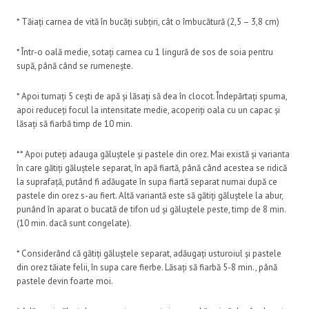
* Tăiați carnea de vită în bucăți subțiri, cât o îmbucătură (2,5 – 3,8 cm)
* Într-o oală medie, sotați carnea cu 1 lingură de sos de soia pentru
supă, până când se rumenește.
* Apoi turnați 5 cești de apă și lăsați să dea în clocot. Îndepărtați spuma,
apoi reduceți focul la intensitate medie, acoperiți oala cu un capac și
lăsați să fiarbă timp de 10 min.
** Apoi puteți adauga găluștele și pastele din orez. Mai există și varianta
în care gătiți găluștele separat, în apă fiartă, până când acestea se ridică
la suprafață, putând fi adăugate în supa fiartă separat numai după ce
pastele din orez s-au fiert. Altă variantă este să gătiți găluștele la abur,
punând în aparat o bucată de tifon ud și găluștele peste, timp de 8 min.
(10 min. dacă sunt congelate).
* Considerând că gătiți găluștele separat, adăugați usturoiul și pastele
din orez tăiate felii, în supa care fierbe. Lăsați să fiarbă 5-8 min., până
pastele devin foarte moi.