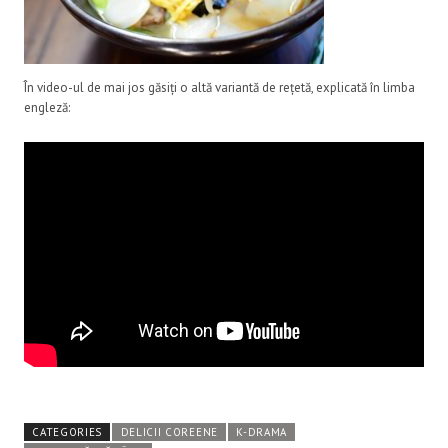
În video-ul de mai jos găsiți o altă variantă de rețetă, explicată în limba
engleză:
CATEGORIES
DELICII COREENE
K-DRAMA