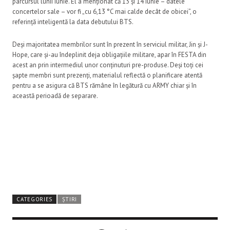
parcursul lunii iunie. El a menționat că 13 și 14 iunie – datele
concertelor sale – vor fi „cu 6,13 °C mai calde decât de obicei”, o
referință inteligentă la data debutului BTS.
Deși majoritatea membrilor sunt în prezent în serviciul militar, Jin și J-
Hope, care și-au îndeplinit deja obligațiile militare, apar în FESTA din
acest an prin intermediul unor conținuturi pre-produse. Deși toți cei
șapte membri sunt prezenți, materialul reflectă o planificare atentă
pentru a se asigura că BTS rămâne în legătură cu ARMY chiar și în
această perioadă de separare.
CATEGORIES
ȘTIRI