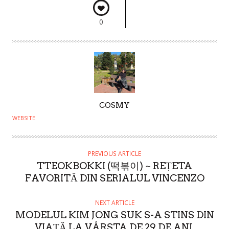
0
A
COSMY
U
WEBSITE
T
H
O
PREVIOUS ARTICLE
TTEOKBOKKI (떡볶이) ~ REȚETA
R
FAVORITĂ DIN SERIALUL VINCENZO
NEXT ARTICLE
MODELUL KIM JONG SUK S-A STINS DIN
VIAȚĂ LA VÂRSTA DE 29 DE ANI.