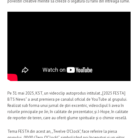
povestiri creative menite să creeze o legătură cu fanii din întreaga lume.
Pe 31 mai 2025, KST, un videoclip autoprodus intitulat „[2025 FESTA]
BTS News” a avut premiera pe canalul oficial de YouTube al grupului.
Realizat sub forma unui jurnal de știri excentric, videoclipul îi avea în
rolurile principale pe Jin, în calitate de prezentator, și J-Hope, în calitate
de reporter de teren, care au oferit glume spirituale și o chimie veselă.
Tema FESTA din acest an, „Twelve O’Clock”, face referire la piesa
grupului „00:00 (Zero O’Clock)”, simbolizând noi începuturi și un viitor