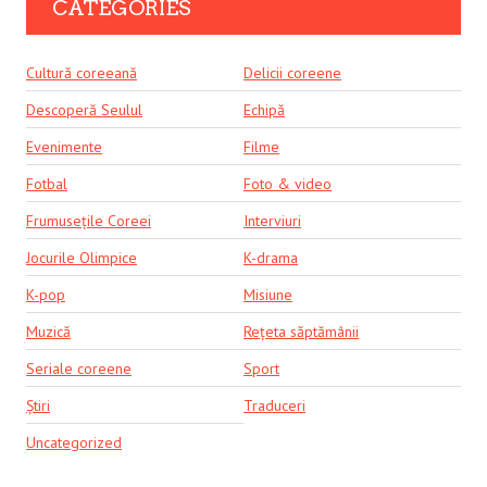
CATEGORIES
Cultură coreeană
Delicii coreene
Descoperă Seulul
Echipă
Evenimente
Filme
Fotbal
Foto & video
Frumusețile Coreei
Interviuri
Jocurile Olimpice
K-drama
K-pop
Misiune
Muzică
Rețeta săptămânii
Seriale coreene
Sport
Știri
Traduceri
Uncategorized