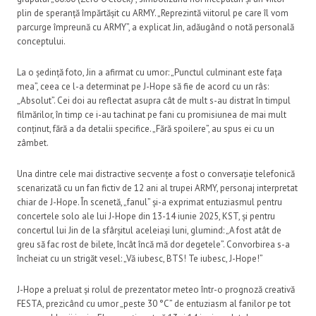
plin de speranță împărtășit cu ARMY. „Reprezintă viitorul pe care îl vom
parcurge împreună cu ARMY”, a explicat Jin, adăugând o notă personală
conceptului.
La o ședință foto, Jin a afirmat cu umor: „Punctul culminant este fața
mea”, ceea ce l-a determinat pe J-Hope să fie de acord cu un râs:
„Absolut”. Cei doi au reflectat asupra cât de mult s-au distrat în timpul
filmărilor, în timp ce i-au tachinat pe fani cu promisiunea de mai mult
conținut, fără a da detalii specifice. „Fără spoilere”, au spus ei cu un
zâmbet.
Una dintre cele mai distractive secvențe a fost o conversație telefonică
scenarizată cu un fan fictiv de 12 ani al trupei ARMY, personaj interpretat
chiar de J-Hope. În scenetă, „fanul” și-a exprimat entuziasmul pentru
concertele solo ale lui J-Hope din 13-14 iunie 2025, KST, și pentru
concertul lui Jin de la sfârșitul aceleiași luni, glumind: „A fost atât de
greu să fac rost de bilete, încât încă mă dor degetele”. Convorbirea s-a
încheiat cu un strigăt vesel: „Vă iubesc, BTS! Te iubesc, J-Hope!”
J-Hope a preluat și rolul de prezentator meteo într-o prognoză creativă
FESTA, prezicând cu umor „peste 30 °C” de entuziasm al fanilor pe tot